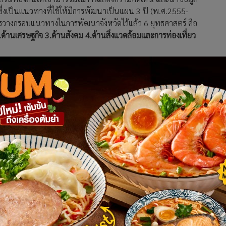
งเป็นแนวทางที่ใช้ให้มีการพัฒนาเป็นแผน 3 ปี (พ.ศ.2555-
ารวางกรอบแนวทางในการพัฒนาจังหวัดไว้แล้ว 6 ยุทธศาสตร์ คือ
านเศรษฐกิจ 3.ด้านสังคม 4.ด้านสิ่งแวดล้อมและการท่องเที่ยว
ด้านนายเพยาว์ เนียะแก้ว นายกองค์การบริหารส่วนจังหวัด
รองส่วนท้องถิ่นได้มีส่วนร่วมซึ่งทั้ง 6 แผน คือ แผนการพัฒนา
รับในวันนี้จัดทำไปปรับแผนให้เหมาะสมและมีส่วนร่วมกันทุกภาค
ไปวางเป็นแนวทางหลักในการวางระบบแผนพัฒนา 3 ปีของตนเอง
ยบัญชา ปักษาทอง นายกเทศมนตรีเทศบาลตำบลนครชัยศรีได้กล่าว
บให้แน่ชัดและมีการดำเนินการที่ชัดเจนพร้อมกับปลัดเทศบาล
์ที่ชัดเจนเนื่องจากจังหวัดนครปฐมมีการศักยภาพด้านบุคคลากร
รให้ความสำคัญเรื่องนี้จังหวัดนครปฐมจะมีการทำให้จังหวัด