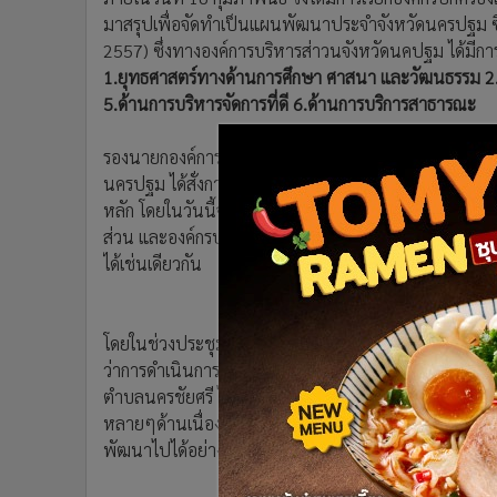
•
อินโดจีน
มาสรุปเพื่อจัดทำเป็นแผนพัฒนาประจำจังหวัดนครปฐม ซึ่
•
กองทุนรวม
2557) ซึ่งทางองค์การบริหารส่าวนจังหวัดนคปฐม ได้มีก
1.ยุทธศาสตร์ทางด้านการศึกษา ศาสนา และวัฒนธรรม 2.ด้
•
Celeb Online
5.ด้านการบริหารจัดการที่ดี 6.ด้านการบริการสาธารณะ
•
Factcheck
•
ญี่ปุ่น
รองนายกองค์การบริหารส่วนจังหวัดนครปฐม กล่าวอีก ทาง
•
News1
นครปฐม ได้สั่งการให้มีการให้ทุกภาคส่วนในการองค์กรปกค
•
Gotomanager
หลัก โดยในวันนี้จะมีการนำข้อมูลจากการเสนอแนะที่ได้
ส่วน และองค์กรปกครองขนาดเล็กกว่าสามารถนำแผนนี้
ได้เช่นเดียวกัน
โดยในช่วงประชุมได้เปิดให้มีการแสดงความคิดเห็น นา
ว่าการดำเนินการในการจัดงานแผนพัฒนาต้องมีการวางระบ
ตำบลนครชัยศรี ได้เสนอให้มีการพัฒนาศักยภาพของมนุษย
หลายๆด้านเนื่องจากมีสถาบันอุดมศึกษาหลายแห่งหากมีกา
พัฒนาไปได้อย่างชัดเจน