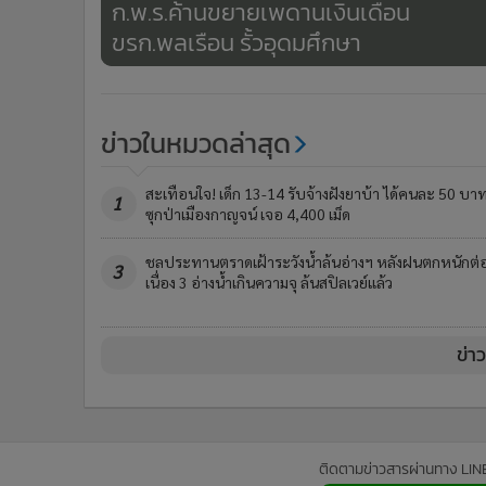
ก.พ.ร.ค้านขยายเพดานเงินเดือน
ขรก.พลเรือน รั้วอุดมศึกษา
ข่าวในหมวดล่าสุด
สะเทือนใจ! เด็ก 13-14 รับจ้างฝังยาบ้า ได้คนละ 50 บา
1
ซุกป่าเมืองกาญจน์ เจอ 4,400 เม็ด
ชลประทานตราดเฝ้าระวังน้ำล้นอ่างฯ หลังฝนตกหนักต่
3
เนื่อง 3 อ่างน้ำเกินความจุ ล้นสปิลเวย์แล้ว
ข่า
ติดตามข่าวสารผ่านทาง LIN