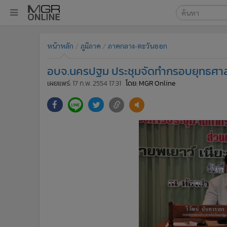
เลือกเครื่องมือท
•
หน้าหลัก
หน้าหลัก
ภูมิภาค
ภาคกลาง-ตะวันออก
ค้นหา
•
ทันเหตุการณ์
Google
•
ภาคใต้
อบจ.นครปฐม ประชุมจัดทำกรอบยุทธศาส
•
ภูมิภาค
MGR Onl
เผยแพร่:
17 ก.พ. 2554 17:31
โดย: MGR Online
•
Online Section
ค้นหาขั
•
บันเทิง
•
ผู้จัดการรายวัน
•
คอลัมนิสต์
•
ละคร
•
CbizReview
•
Cyber BIZ
•
ผู้จัดกวน
•
Good health & Well-being
•
Green Innovation & SD