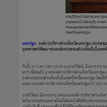
•
Management & HR
•
MGR Live
•
Infographic
นายวิวัฒน์ นันทวรากร ร
•
การเมือง
นายพเยาว์ เนียะแก้ว นาย
กรอบยุทธศาสตร์พัฒนาของ
•
ท่องเที่ยว
จังหวัดนครปฐม
•
กีฬา
•
ต่างประเทศ
นครปฐม -
องค์การบริหารส่วนจังหวัดนครปฐม เร่งประชุ
•
Special Scoop
ยุทธศาสตร์พัฒนาขององค์กรปกครองส่วนท้องถิ่นในเขต
•
เศรษฐกิจ-ธุรกิจ
•
จีน
•
ชุมชน-คุณภาพชีวิต
วันนี้ (17 ก.พ.) เวลา 10.00 น.นายวิวัฒน์ นันทวรากร
เยาว์ เนียะแก้ว นายกองค์การบริหารส่วนจังหวัดนครป
•
อาชญากรรม
องค์กรปกครองส่วนท้องถิ่นในเขตจังหวัดนครปฐม โดยมีหั
•
Motoring
และนายกองค์การบริหารส่วนจังหวัดนครปฐมกว่า 200 คนเ
•
เกม
•
วิทยาศาสตร์
นายวิวัฒน์ นันทวรากร รองนายกองค์การบริหารส่วนจังหวัดน
•
SMEs
หลังจากกระทรวงมหาดไทยได้ส่งหนังสือให้องค์กรปกครอง
•
หุ้น
ภายในวันที่ 18 กุมภาพันธ์ จึงได้มีการเรียกองค์กรปกคร