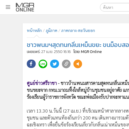
เลือกเครื่องมือท
•
หน้าหลัก
ค้นหา
•
ทันเหตุการณ์
หน้าหลัก
ภูมิภาค
ภาคกลาง-ตะวันออก
Google
•
ภาคใต้
ชาวพนมฯสุดทนกลิ่นเหม็นขยะ ขนม็อบสองร
•
ภูมิภาค
MGR Onl
เผยแพร่:
27 เม.ย. 2550 16:16
โดย: MGR Online
•
Online Section
ค้นหาขั
•
บันเทิง
•
ผู้จัดการรายวัน
ศูนย์ข่าวศรีราชา
- ชาวบ้านพนมสารคามสุดทนกลิ่นเหม็นบ่อ
•
คอลัมนิสต์
ขนขยะจาก กทม.มาถมทิ้งใกล้หมู่บ้านชุมชนอยู่อาศัย แกน
•
ละคร
ร้องเรียนผู้ว่าราชการจังหวัด ขณะพ่อเมืองรับปากจะหาแ
•
CbizReview
•
Cyber BIZ
เวลา 13.30 น.วันนี้ (27 เม.ย.) ที่บริเวณหน้าศาลากลางหลั
•
ผู้จัดกวน
ชุมชน และตัวแทนท้องถิ่นกว่า 200 คน เดินทางมารวมต
•
Good health & Well-being
ฉะเชิงเทรา เพื่อยื่นข้อร้องเรียนเกี่ยวกับกลิ่นเน่าเหม็นขอ
•
Green Innovation & SD
รองรับการขนขยะจากกรุงเทพมหานครออกมาฝังกลบทิ้ง แต