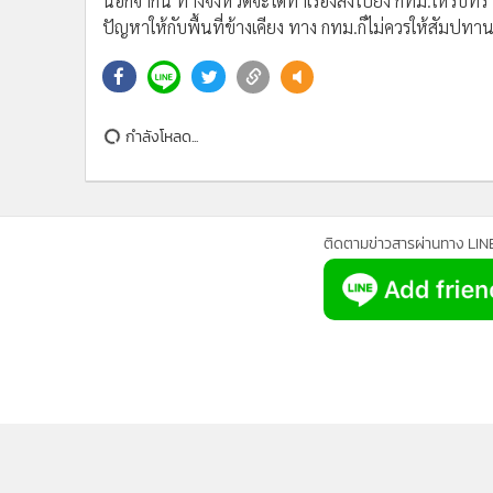
บริษัทให้ทำการแก้ไข และชี้แจงระบุกลับมาว่าจะดำเนินการใ
ตรวจสอบพบว่ามีการปล่อยน้ำเสียออกจากบ่อขยะลงสู่แหล
กรรมการสิ่งแวดล้อมตรวจสอบจะต้องให้ชุมชนรับรู้ และเข
ฉบับใดในลักษณะนี้อีกจะต้องมีเวทีประชาพิจารณ์ทุกเรื่อ
หลังการประชุมเจรจา นายอานนท์ ได้ลงมาพบกับผู้ชุมนุมอีก
เรื่องให้แก่ผู้ชุมนุมทราบ พร้อมกล่าวว่า ทางจังหวัดยินดี
โดยประชาชนสามารถเข้าพบปะกับผู้ว่าฯ ได้โดยตรงในทุกเรื่
นอกจากนี้ ทางจังหวัดจะได้ทำเรื่องส่งไปยัง กทม.ให้รับทร
ปัญหาให้กับพื้นที่ข้างเคียง ทาง กทม.ก็ไม่ควรให้สัมปทา
กำลังโหลด...