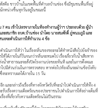
หมู่ 12 (ส.อบต.) อยู่บ้านเลขที่ 26 ม.12 ต.บ้านซ่อง กล่าวว่า
ิ่นผู้ที่อนุญาตให้ดำเนินกิจการดังกล่าวในพื้นที่นั้น ไม่ใช่ผู้เดือด
 ของตำบลท่าถ่าน อ.พนมสารคาม สภา อบต.ท่าถ่าน จึงเป็นผู้ออกข้อ
ัยน้อย และอยู่ห่างไกลชุมชนในตำบลท่าถ่าน จึงไม่ได้รับผลกระทบ
สคือ ชาวบ้านในเขตพื้นที่ตำบลบ้านซ่อง ซึ่งมีชุมชนพื้นที่อยู่
ักหน่วงขึ้นทุกวันอยู่ในขณะนี้
นุม 7 คน เข้าไปเจรจาภายในห้องทำงานผู้ว่าฯ ประกอบด้วย ผู้นำ
ฯและสมาชิก อบต.บ้านซ่อง นำโดย นายสมศักดิ์ ภู่พนมภูมิ และ
เสนอจะดำเนินการให้จำนวน 4 ข้อ
ไปดำเนินการให้ว่า ในเรื่องกลิ่นของขยะจะได้ทำหนังสือไปยังเจ้าของ