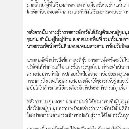
•
อินโดจีน
•
กองทุนรวม
•
Celeb Online
•
Factcheck
•
ญี่ปุ่น
•
News1
ขณะที่ นายอนันต์ มงคลธารทิพย์ อายุ 58 ปี สมาชิก อบต. 
สาเหตุที่เป็นเช่นนี้ ส่วนหนึ่งเกิดจากองค์กรปกครองส่วนท้องถ
•
Gotomanager
ร้อน เพราะบ่อขยะที่เกิดปัญหาตั้งอยู่ในเขตพื้นที่ ม.3
บัญญัติอนุญาต เพราะมีพื้นที่บ้านเรือนประชาชนอยู่อาศ
มากนัก แต่ผู้ที่ได้รับผลกระทบความเดือดร้อนอย่างแสนสาหั
ใกล้ติดกับบ่อขยะดังกล่าว และกำลังได้รับผลกระทบอย่างหน
หลังจากนั้น ทางผู้ว่าราชการจังหวัดได้เชิญตัวแทนผู้ชุม
ชุมชน กำนัน-ผู้ใหญ่บ้าน ส.อบจ.เขตพื้นที่ รวมทั้งนายก
นายธรรมรัตน์ ผาวันดี ส.อบจ.พนมสารคาม พร้อมรับข้อ
นายสมศักดิ์ กล่าวถึงข้อตกลงที่ผู้ว่าราชการจังหวัดจะรับ