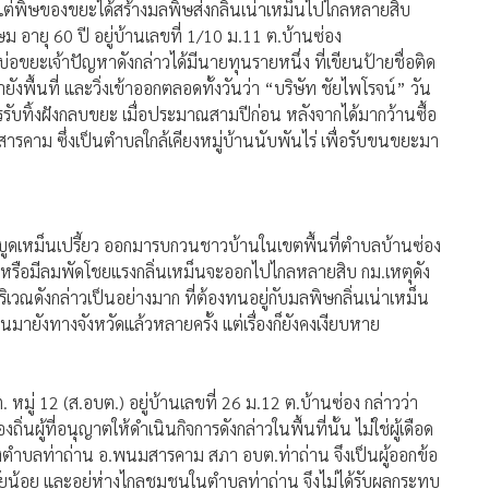
ษม อายุ 60 ปี อยู่บ้านเลขที่ 1/10 ม.11 ต.บ้านซ่อง
่อขยะเจ้าปัญหาดังกล่าวได้มีนายทุนรายหนึ่ง ที่เขียนป้ายชื่อติด
งพื้นที่ และวิ่งเข้าออกตลอดทั้งวันว่า “บริษัท ชัยไพโรจน์” วัน
ารรับทิ้งฝังกลบขยะ เมื่อประมาณสามปีก่อน หลังจากได้มากว้านซื้อ
นมสารคาม ซึ่งเป็นตำบลใกล้เคียงหมู่บ้านนับพันไร่ เพื่อรับขนขยะมา
็นบูดเหม็นเปรี้ยว ออกมารบกวนชาวบ้านในเขตพื้นที่ตำบลบ้านซ่อง
 หรือมีลมพัดโชยแรงกลิ่นเหม็นจะออกไปไกลหลายสิบ กม.เหตุดัง
ิเวณดังกล่าวเป็นอย่างมาก ที่ต้องทนอยู่กับมลพิษกลิ่นเน่าเหม็น
ียนมายังทางจังหวัดแล้วหลายครั้ง แต่เรื่องก็ยังคงเงียบหาย