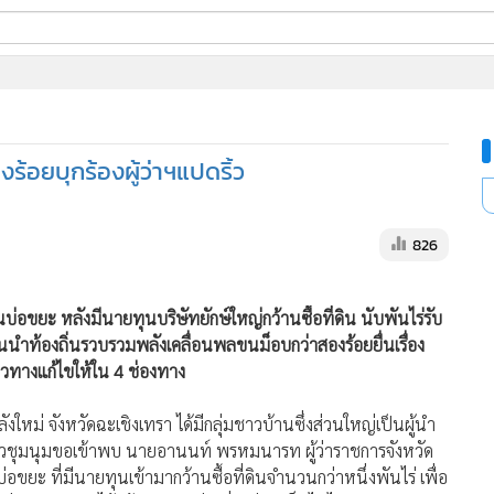
ี่ใช้
้อยบุกร้องผู้ว่าฯแปดริ้ว
ine
้นสูง
826
ขยะ หลังมีนายทุนบริษัทยักษ์ใหญ่กว้านซื้อที่ดิน นับพันไร่รับ
นำท้องถิ่นรวบรวมพลังเคลื่อนพลขนม็อบกว่าสองร้อยยื่นเรื่อง
นวทางแก้ไขให้ใน 4 ช่องทาง
งใหม่ จังหวัดฉะเชิงเทรา ได้มีกลุ่มชาวบ้านซึ่งส่วนใหญ่เป็นผู้นำ
ัวชุมนุมขอเข้าพบ นายอานนท์ พรหมนารท ผู้ว่าราชการจังหวัด
งบ่อขยะ ที่มีนายทุนเข้ามากว้านซื้อที่ดินจำนวนกว่าหนึ่งพันไร่ เพื่อ
่พิษของขยะได้สร้างมลพิษส่งกลิ่นเน่าเหม็นไปไกลหลายสิบ