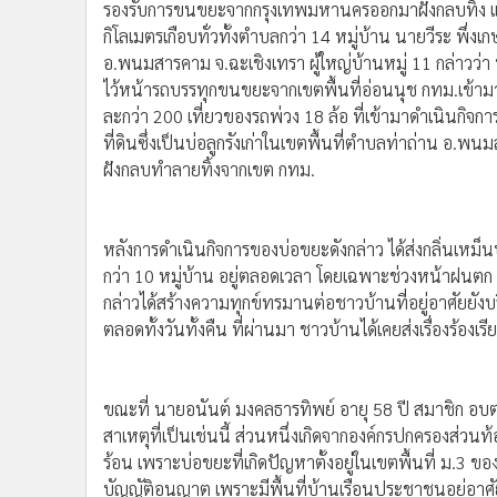
•
Management & HR
กิโลเมตรเกือบทั่วทั้งตำบลกว่า 14 หมู่บ้าน
นายวีระ พึ่งเก
อ.พนมสารคาม จ.ฉะเชิงเทรา ผู้ใหญ่บ้านหมู่ 11 กล่าวว่า บ
•
MGR Live
ไว้หน้ารถบรรทุกขนขยะจากเขตพื้นที่อ่อนนุช กทม.เข้ามายั
•
Infographic
ละกว่า 200 เที่ยวของรถพ่วง 18 ล้อ ที่เข้ามาดำเนินกิจก
•
การเมือง
ที่ดินซึ่งเป็นบ่อลูกรังเก่าในเขตพื้นที่ตำบลท่าถ่าน อ.พ
•
ท่องเที่ยว
ฝังกลบทำลายทิ้งจากเขต กทม.
•
กีฬา
•
ต่างประเทศ
หลังการดำเนินกิจการของบ่อขยะดังกล่าว ได้ส่งกลิ่นเหม
•
Special Scoop
กว่า 10 หมู่บ้าน อยู่ตลอดเวลา โดยเฉพาะช่วงหน้าฝนตก
•
เศรษฐกิจ-ธุรกิจ
กล่าวได้สร้างความทุกข์ทรมานต่อชาวบ้านที่อยู่อาศัยยังบร
ตลอดทั้งวันทั้งคืน ที่ผ่านมา ชาวบ้านได้เคยส่งเรื่องร้องเร
•
จีน
•
ชุมชน-คุณภาพชีวิต
•
อาชญากรรม
•
Motoring
•
เกม
•
วิทยาศาสตร์
•
SMEs
•
หุ้น