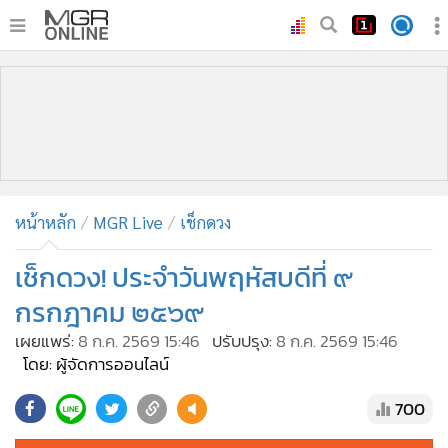
•
หน้าหลัก
•
ทันเหตุการณ์
•
ภาคใต้
•
ภูมิภาค
•
Online Section
หน้าหลัก
MGR Live
เช็กดวง
•
บันเทิง
•
ผู้จัดการรายวัน
เช็กดวง! ประจำวันพฤหัสบดีที่ ๙
•
คอลัมนิสต์
กรกฎาคม ๒๕๖๙
•
ละคร
เผยแพร่:
8 ก.ค. 2569 15:46
ปรับปรุง:
8 ก.ค. 2569 15:46
•
CbizReview
โดย: ผู้จัดการออนไลน์
•
Cyber BIZ
700
•
ผู้จัดกวน