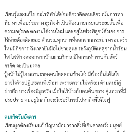
เรียนรู้และแก้ไข อะไรที่ทำได้ย่อมดีกว่าคิดคนเดียว เน้นการหา
ทีม หาเพื่อนร่วมทาง ธุรกิจจำเป็นต้องเกาะกระแสระยะสั้นเพื่อ
ความอยู่รอด ตกงานได้งานใหม่ และอยู่ในช่วงพิสูจน์ตัวเอง การ
ใช้จ่ายต้องคิดเยอะ คำนวณทุกบาทที่ออกจากกระเป๋า ครอบครัว
ไหนมีกิจการ ถึงเวลายื่นมือไปช่วยดูแล ระวังอุบัติเหตุจากน้ำร้อน
ไฟ ไฟฟ้า งดออกจากบ้านยามวิกาล มีโอกาสทำทานกับสัตว์
จรจัด จะเป็นมงคล
รู้หน้าไม่รู้ใจ สถานะของคนโสดค่อนข้างโล่ง มีเรื่องอื่นให้ใส่ใจ
อาจใจร้ายปฏิเสธคนที่เข้ามา เพราะความไม่พร้อม ด้านคนมีคู่
ข่าวลือ บางเรื่องมีมูลจริง เผื่อใจไว้บ้างกับคนคั่นกลาง คู่แทรกที่มี
ประปราย คนอยู่ไกลกันจะมีเซอร์ไพรส์ไปหาถึงที่ให้ใจฟู
คนเกิดวันอังคาร
เรียนผูกต้องเรียนแก้ ปัญหามักมาจากสิ่งที่เกินคาดหวัง มนุษย์