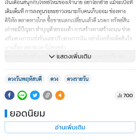
เงินเดือนสนุกกับโจทย์ใหม่ของเจ้านาย อย่าโยกย้าย แม้จะเบื่อที่
เดิมเต็มที การลงทุนระยะยาวเหมาะกับคนเก็บออม ช่องทาง
ดิจิทัล ตลาดทางไกล ซื้อขายแลกเปลี่ยนแล้วดี มรดก ทรัพย์สิน
เก่าจะมีปัญหา ทำบุญด้วยรองเท้า การสร้างทางสร้างถนน ช่วย
เสริมดวงการแข่งขันและปรับดวงการเงิน อย่าลังเลที่จะตัดสินใจ
บางเรื่อง เพราะเวลาไม่คอยท่า
แสดงเพิ่มเติม
คนเก่าๆ มักกลับมาเป็นเพื่อน มากกว่ากลับมาคบหากัน คน
หม้าย เสน่ห์แรงกับคนต่างวัย และคุยกันถูกคอ จะขยับสถานะไป
ทางไหนอยู่ที่ตัวคุณนั้นเลือกเอง วัยเรียน ระวังคนเจ้าชู้ที่ปลอมตัว
ดวงวันพฤหัสบดี
ดวง
ดวงรายวัน
เป็นโสด หนุนดวงหัวใจทุกสถานะ ทำบุญกับบรรพบุรุษ
700
ยอดนิยม
คนเกิดวันพุธ
เป็นวันเบาๆ ที่ควบคุมสิ่งรอบตัวได้ค่อนข้างมาก งานสบายๆ ไม่
อ่านเพิ่มเติม
เหมาะจะติดต่อคนภายนอก แต่ดูแลสิ่งที่อยู่ในความรับผิดชอบได้
ดี ลูกค้า เพื่อนร่วมงานเรื่องเยอะ ต้องใจร่มๆ เหมาะจะติดต่องาน