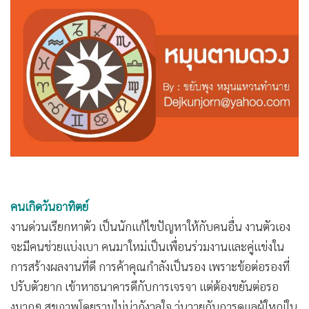
•
Good health & Well-being
•
Green Innovation & SD
•
Management & HR
•
MGR Live
•
Infographic
•
การเมือง
•
ท่องเที่ยว
•
กีฬา
•
ต่างประเทศ
•
Special Scoop
คนเกิดวันอาทิตย์
•
เศรษฐกิจ-ธุรกิจ
งานด่วนเรียกหาตัว เป็นนักแก้ไขปัญหาให้กับคนอื่น งานตัวเอง
•
จีน
จะมีคนช่วยแบ่งเบา คนมาใหม่เป็นเพื่อนร่วมงานและคู่แข่งใน
•
ชุมชน-คุณภาพชีวิต
การสร้างผลงานที่ดี การค้าคุณกำลังเป็นรอง เพราะข้อต่อรองที่
•
อาชญากรรม
ปรับตัวยาก เข้าหาธนาคารดีกับการเจรจา แต่ต้องขยันต่อรอ
•
Motoring
งมากๆ สุขภาพโดยรวมไม่น่ากังวลใจ วุ่นวายกับการดูแลผู้ใหญ่ใน