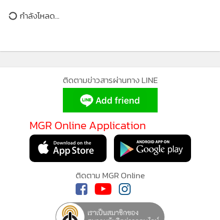
หรือราชการ ไปทำบัตรประชาชน ใบขับขี่และธุระที่ประสงค์
กำลังโหลด...
ทำบุญด้วยอาหารเมนูสัตว์ปีก ช่วยเสริมดวงการเงิน ของเก่า ของ
เก็บจะมีคนอยากซื้อต่อหรือนำมาสร้างมูลค่า ติดต่อธนาคารยัง
ติดขัดเรื่องเอกสาร สุขภาพโดยรวมราบรื่น แต่มักมีเรื่องไม่สบาย
ใจลึกๆ
MGR Online ใช้คุกกี้ (Cookies)
ติดตามข่าวสารผ่านทาง LINE
ใจที่หล่นหายจะไม่มีโอกาสเจอเจ้าตัว โหมดแอบรักจะทำงาน
MGR Online ใช้คุกกี้ เพื่อจัดการข้อมูลส่วนบุคคลเพื่อนำเสนอ
เบาๆ ให้เฝ้าคิดถึง แต่ทำให้คุณอมยิ้มได้ในทุกวัน อะไรที่เกิน
ประสบการณ์คอนเทนต์ที่ดีที่สุดให้กับผู้อ่านบนเว็บไซต์ และ
เบอร์จะได้เจอ มีคนเข้ามาจีบแบบเปิดเผย ทำอะไรเปิ่นๆ ให้คุณ
แอพพลิเคชั่น
เงื่อนไขการใช้งานเว็บไซต์
และ
นโยบายสิทธิ
MGR Online Application
สนใจ รักออนไลน์ดีกับคนมีคู่และใช้ติดต่อคุยกันบ่อยๆ ช่วยเสริม
ส่วนบุคคล
ความสัมพันธ์
รับทราบ
คนเกิดวันพฤหัสบดี
ติดตาม MGR Online
สิ่งที่รอคอยกำลังจะเกิด ให้ข่าวดีร้ายต้องตั้งรับ ช่วงนี้ช่วยงานคน
อื่น หยิบจับอะไรทำที่ไม่ใช่เรื่องประจำ อาจเปลี่ยนเข็มการทำงาน
หน้าที่ใหม่ในอนาคต สอบแข่งขันจะได้จะผ่านแบบคาบเส้น ตัว