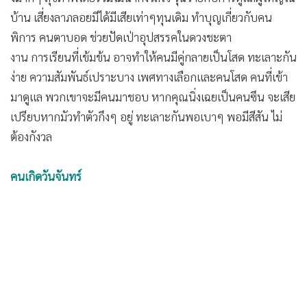
•
เกม
บ้าน เสี่ยงลาภลอยมีได้มีเสียเท่าๆทุนเดิม ทำบุญเกี่ยวกับคน
•
วิทยาศาสตร์
พิการ คนตาบอด ช่วยปัดเป่าอุปสรรคในดวงชะตา
•
SMEs
งาน การเรียนที่เข้มข้น อาจทำให้คนมีคู่กลายเป็นโสด ทะเลาะกัน
•
หุ้น
ง่าย ความสัมพันธ์เปราะบาง เพศทางเลือกและคนโสด คนที่เข้า
มาดูแล พวกเขาจะมีคนมาชอบ หากคุณนิ่งเฉยเป็นคนซึน จะเสีย
•
อินโดจีน
เปรียบหากมัวทำตัวกึงๆ อยู่ ทะเลาะกันพอเบาๆ พอมีสีสัน ไม่
•
กองทุนรวม
ต้องกังวล
•
Celeb Online
•
Factcheck
คนเกิดวันจันทร์
•
ญี่ปุ่น
•
News1
•
Gotomanager