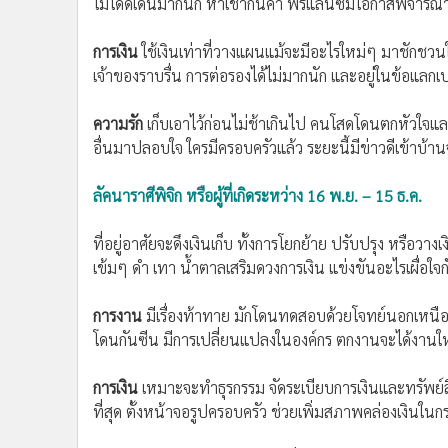
ความรักสายสัมพันธ์ในครอบครัวไม่น่ากังวลใจ แต่การติดต
เป็นอยู่ คนโสด ใกล้ชิดใครไม่คิดอะไรก็มักมีข่าวลือ ให้เข้าใจ
ลัคนาราศีตุลย์ หรือผู้ที่เกิดระหว่าง 17 ต.ค. – 15 พ.ย.
หลีกเลี่ยงการเดินทางหรือออกจากบ้านยามวิกาล มักมีเหตุ
น่าไว้วางใจ มีลาภลอยเล็กๆ จากการเสี่ยงโชคตามกระแส บริ
การงาน
สุขภาพจิตใจอย่าให้อะไรมากระทบ เพราะจะเป็นโดม
ไม่โดดเด่นมากนัก หาเช้ากินค่ำ ฟรีแลนซ์มีโอกาสพิจาร
การเงิน
ใช้เงินเท่าที่วางแผนแม้จะมีอะไรใหม่ๆ มาชักชวนใ
เจ้าของราบรื่น การต่อรองได้ไม่มากนัก และอยู่ในข้อแลกเป
ความรัก
เก็บเอาไว้ก่อนไม่ช้าเกินไป คนโสดโดนตกหัวใจแล
อื่นมาปลอบใจ ใครมีครอบครัวแล้ว ระยะนี้มีข่าวดีเข้าบ