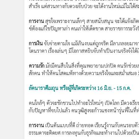
สำเร็จ แต่สวนทางกับดวงเจ็บป่วย จะได้งานใหม่แม้ไม่ได้สมั
การงาน
สุขใจเพราะงานเล็กๆ สายสนับสนุน จะได้แจ้งเกิด
ซ์ต้องแก้ไขปัญหาเก่า คนเก่าให้เด็ดขาด สายราชการระวั
การเงิน
จับจ่ายตามใจ แม้เกินงบแต่ถูกจริต มีลาภลอยม
โดนราคา เรื่องเล่นๆ มีโอกาสหยิบจับทำเป็นงานจริงจังได
ความรัก
มักมีคนสืบในสิ่งที่คุณพยายามปกปิด คนรักช่วยเ
สักคน ทำให้คนโสดแพ้ทางด้วยความจริงใจและสม่ำเสมอ มี
ลัคนาราศีเมถุน หรือผู้ที่เกิดระหว่าง 16 มิ.ย. - 15 ก.ค.
คนใกล้ๆ ตัวจะชักชวนไปทำอะไรใหม่ๆ เปิดโลก มีดวงเรียนต
กับปัญหาที่จบไปแล้ว คนวุฒิสูงจะก้าวแซงหน้ารุ่นพี่ในท
การงาน
เป็นต้นแบบที่ดี ถ่ายทอด เรียนรู้งานกับคนรอบตัว
ธรรมดาจะติดยศ การลงทุนกับธุรกิจและทำงานไปด้วยเป็