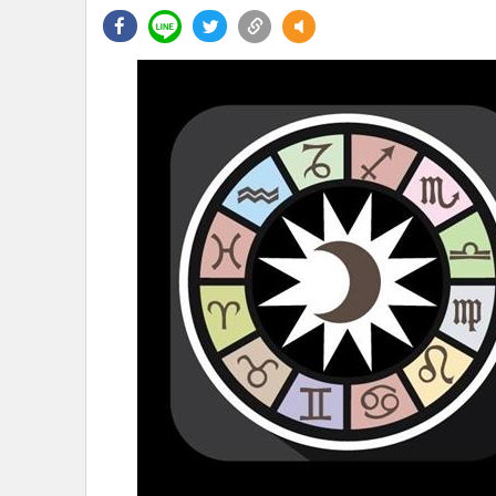
•
Management & HR
•
MGR Live
•
Infographic
•
การเมือง
•
ท่องเที่ยว
•
กีฬา
•
ต่างประเทศ
•
Special Scoop
•
เศรษฐกิจ-ธุรกิจ
•
จีน
•
ชุมชน-คุณภาพชีวิต
•
อาชญากรรม
•
Motoring
•
เกม
•
วิทยาศาสตร์
•
SMEs
•
หุ้น