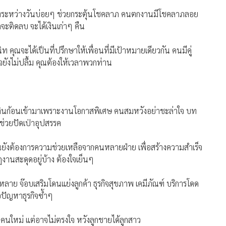
ดฟังระหว่างวันบ่อยๆ ช่วยกระตุ้นโชคลาภ คนตกงานมีโชคลาภลอย
จะติดลบ จะได้เงินเก่าๆ คืน
ุณจะได้เป็นที่ปรึกษาให้เพื่อนที่มีเป้าหมายเดียวกัน คนมีคู่
ังไม่ปลื้ม คุณต้องให้เวลาพวกท่าน
 มีเงินก้อนเข้ามาเพราะงานโอกาสพิเศษ คนสมหวังอย่าชะล่าใจ บท
ช่วยปัดเป่าอุปสรรค
ยังต้องการความช่วยเหลือจากคนหลายฝ่าย เพื่อสร้างความสำเร็จ
ฎงานสะดุดอยู่บ้าง ต้องใจเย็นๆ
าย จ๊อบเสริมโดนแย่งลูกค้า ธุรกิจสุขภาพ เคมีภัณฑ์ บริการโดด
ือปัญหาธุรกิจซ้ำๆ
าทคนใหม่ แต่อาจไม่ตรงใจ หวังลูกชายได้ลูกสาว