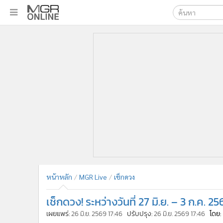
เลือกเครื่องมือท
•
หน้าหลัก
ค้นหา
•
ทันเหตุการณ์
Google
•
ภาคใต้
•
ภูมิภาค
MGR Onl
•
Online Section
ค้นหาขั
•
บันเทิง
•
ผู้จัดการรายวัน
•
คอลัมนิสต์
•
ละคร
•
CbizReview
•
Cyber BIZ
หน้าหลัก
MGR Live
เช็กดวง
•
ผู้จัดกวน
เช็กดวง! ระหว่างวันที่ 27 มิ.ย. – 3 ก.ค. 2
•
Good health & Well-being
•
Green Innovation & SD
เผยแพร่:
26 มิ.ย. 2569 17:46
ปรับปรุง:
26 มิ.ย. 2569 17:46
โดย: