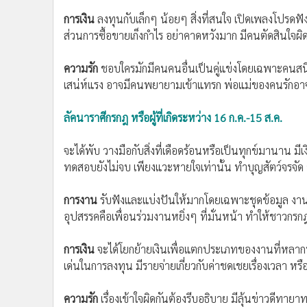
การเงิน
ลงทุนกับเล็กๆ น้อยๆ สิ่งที่สนใจ เปิดเพลงโปร
ส่วนการซื้อขายเก็งกำไร อย่าคาดหวังมาก มีคนตัดสินใจผิด
ความรัก
ชอบใครมักมีคนคนอื่นเป็นคู่แข่งโดยเฉพาะคนสนิท ค
เสน่ห์แรง อาจมีคนพยายามเข้าแทรก พ่อแม่ของคนรักอาจย
ลัคนาราศีกรกฎ หรือผู้ที่เกิดระหว่าง 16 ก.ค.-15 ส.ค.
จะได้พับ วางมือกับสิ่งที่เดือดร้อนหรือเป็นทุกข์มานาน
ทดสอบยังไม่จบ เพียงแวะหายใจเท่านั้น ทำบุญสัตว์จรจัด 
การงาน
รับฟังและแบ่งปันให้มากโดยเฉพาะชุดข้อมูล งาน
อุปสรรคคือเพื่อนร่วมงานหยิ่งๆ ที่มั่นหน้า ทำให้ชาวกรก
การเงิน
จะได้โยกย้ายเงินเพื่อแตกประเภทของงานที่หลากหล
เด่นในการลงทุน มีรายจ่ายเกี่ยวกับค่าชดเชยเรื่องเวลา หร
ความรัก
เรื่องเข้าใจผิดกันต้องรีบอธิบาย มีลุ้นข่าวดีทาย