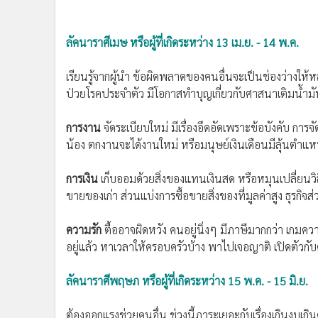
•
อินโดจีน
•
กองทุนรวม
ลัคนาราศีเมษ หรือผู้ที่เกิดระหว่าง 13 เม.ย. - 14 พ.ค.
•
Celeb Online
•
Factcheck
เรียนรู้จากผู้นำ ข้อผิดพลาดของคนอื่นจะเป็นช่องว่างให้
•
ญี่ปุ่น
ป่วยโรคประจำตัว มีโอกาสทำบุญเกี่ยวกับศาสนาเติมน้ำมั
•
News1
•
Gotomanager
การงาน
จัดระเบียบใหม่ มีเรื่องอึดอัดเพราะข้อบังคับ การ
น้อง ตกงานจะได้งานใหม่ หรือมนุษย์เงินเดือนมีลุ้นตำแหน่ง
การเงิน
เก็บออมด้วยสิ่งของแทนเงินสด หรือหมุนเปลี่ยนว
ขายของเก่า ส่วนแบ่งการซื้อขายสิ่งของที่มูลค่าสูง ธุรกิ
ความรัก
ตื้ออาจผิดหวัง คนอยู่นิ่งๆ มีภาษีมากกว่า เกมความรั
อยู่แล้ว หาเวลาให้ครอบครัวบ้าง พาไปเจอญาติ เปิดตัวก
ลัคนาราศีพฤษภ หรือผู้ที่เกิดระหว่าง 15 พ.ค. - 15 มิ.ย.
ต้องออกแรงช่วยคนอื่น ช่วงนี้ภาระเยอะกับเรื่องเกินงบเกิ