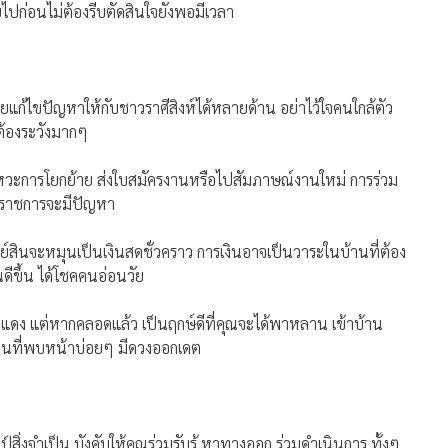
ไปก่อนไม่ต้องรีบตัดสินใจยังพอมีเวลา
ยแก้ไขปัญหาให้กับชาวราศีสิงห์ได้หลายด้าน อย่าไว้ใจคนใกล้ตัว
 ต้องระวังมากๆ
จังหวะการโยกย้าย ส่งใบสมัครงานหรือไปสัมภาษณ์งานใหม่ การร่วม
งานราชการจะมีปัญหา
ัพย์สินจะหมุนเป็นเงินสดชั่วคราว การเงินอาจเป็นวาระในบ้านที่ต้อง
ดีขึ้น ได้โชคคนอ่อนวัย
ยแดง แต่หากคลอดแล้ว เป็นฤกษ์ดีที่คุณจะได้พาหลาน เข้าบ้าน
นคนที่พบหน้าบ่อยๆ มีดวงออกเดต
ลป์สิ่งจำเป็น บังคับให้คุณร่วมรับรู้ หาทางออก ร่วมดำเนินการ ทั้งๆ