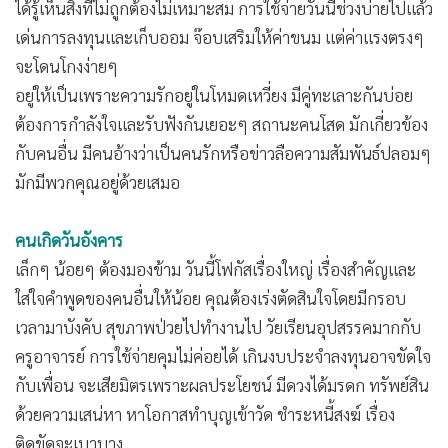
อาหารเมนูโปรดจะช่วยเปิดทาง ของอร่อยติดไม้ติดมือฝากคน
รอบตัว และเพื่อนร่วมงาน หรือการคุยงานนอกรอบโดดเด่น มี
โอกาสเปลี่ยนงานย้ายงานเพราะผู้ใหญ่เรียกหา การออกไปช่วย
งานจะได้ทำอะไรที่ไม่จำเจและสร้างผลงานใหม่ๆ สายราชการจะ
ได้รู้เห็นสิ่งที่ไม่ถูกต้องไม่เหมาะสม การใช้จ่ายวันนี้ช่วงบ่ายไปแล้ว
เด่นการลงทุนและเก็บออม จ๊อบเสริมให้ค่าขนม แต่ค่าแรงตรงๆ
จะโดนโกงง่ายๆ
อยู่ให้เป็นเพราะความรักอยู่ในโหมดเหวี่ยง มีคู่ทะเลาะกันบ่อย
ต้องการกำลังใจและรับฟังกันเยอะๆ สถานะคนโสด มักเกี่ยวข้อง
กับคนอื่น มีคนอ้างว่าเป็นคนรักหรือข่าวลือความสัมพันธ์ปลอมๆ