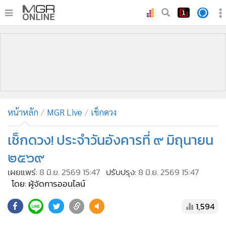
•
หน้าหลัก
•
ทันเหตุการณ์
•
ภาคใต้
•
ภูมิภาค
•
Online Section
หน้าหลัก
MGR Live
เช็กดวง
•
บันเทิง
•
ผู้จัดการรายวัน
เช็กดวง! ประจำวันอังคารที่ ๙ มิถุนายน
•
คอลัมนิสต์
๒๕๖๙
•
ละคร
เผยแพร่:
8 มิ.ย. 2569 15:47
ปรับปรุง:
8 มิ.ย. 2569 15:47
•
CbizReview
โดย: ผู้จัดการออนไลน์
•
Cyber BIZ
1,594
•
ผู้จัดกวน