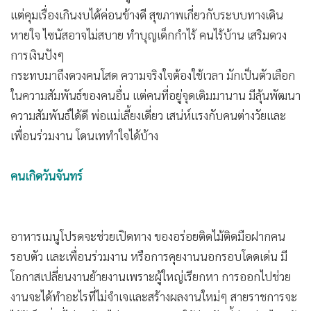
•
เกม
การเงินปังๆ
•
วิทยาศาสตร์
กระทบมาถึงดวงคนโสด ความจริงใจต้องใช้เวลา มักเป็นตัวเลือก
•
SMEs
ในความสัมพันธ์ของคนอื่น แต่คนที่อยู่จุดเดิมมานาน มีลุ้นพัฒนา
•
หุ้น
ความสัมพันธ์ได้ดี พ่อแม่เลี้ยงเดี่ยว เสน่ห์แรงกับคนต่างวัยและ
เพื่อนร่วมงาน โดนเททำใจได้บ้าง
•
อินโดจีน
•
กองทุนรวม
คนเกิดวันจันทร์
•
Celeb Online
•
Factcheck
•
ญี่ปุ่น
•
News1
•
Gotomanager