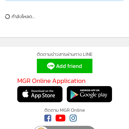
และได้ประสบการณ์ อาจเป็นแรงใจให้คุณโยกย้ายงานเปลี่ยน
กำลังโหลด...
สายอาชีพในอนาคต ค้าขายมักโดนเอาเปรียบ อย่าเจรจาเอง ควร
มีคนกลางเข้าเจรจาด้วยหรือเกาะกลุ่มเพื่อผลประโยชน์ร่วมกัน
จะได้หมุนทรัพย์สินเป็นเงินสด สุขภาพ การเจ็บป่วยระยะยาวต้อง
ขยันติดตามอาการ จะดีขึ้นอย่างช้าๆ ทำบุญด้วยรองเท้าดวงจะ
MGR Online ใช้คุกกี้ (Cookies)
ปัง
MGR Online ใช้คุกกี้ เพื่อจัดการข้อมูลส่วนบุคคลเพื่อนำเ
คนขี้บ่น เหวี่ยงเก่งดูมีเสน่ห์ ความเลิฟกำลังเคาะประตูในกลุ่มเฟ
ประสบการณ์คอนเทนต์ที่ดีที่สุดให้กับผู้อ่านบนเว็บไซต์ แ
รนด์โซน เป็นเพื่อนกันมานาน มักแสดงออกทางอ้อม หึงหวงคน
แอพพลิเคชั่น
เงื่อนไขการใช้งานเว็บไซต์
และ
นโยบายสิทธ
ที่เข้ามาจีบคนในใจของตัวเอง ส่วนคนมีคู่อยู่แล้ว ข่าวดีในบ้าน
ส่วนบุคคล
ต้องประคับประคองเพื่อลุ้นทายาทใหม่
รับทราบ
คนเกิดวันศุกร์
ไว้ใจคนใกล้ตัวไม่ได้ วันนี้ความลับส่วนตัวหรือความลับทางธุรกิจ
รั่วไหล และอาจส่งผลกับภาพลักษณ์ การเข้าใจผิดที่ตามแก้ข่าว
ยาก งานประจำราบรื่นรักษามาตรฐานได้ดี มีลาภลอยจากโชคที่