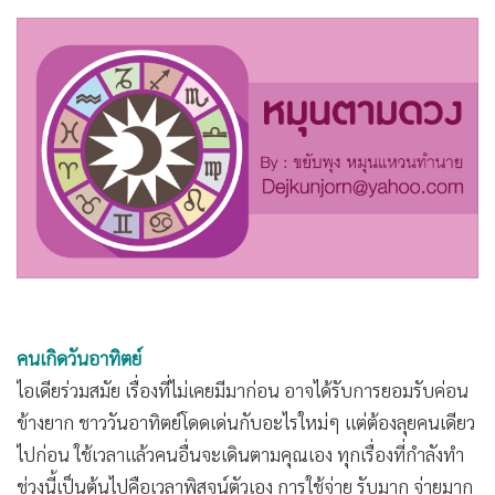
•
Good health & Well-being
•
Green Innovation & SD
•
Management & HR
•
MGR Live
•
Infographic
•
การเมือง
•
ท่องเที่ยว
•
กีฬา
•
ต่างประเทศ
คนเกิดวันอาทิตย์
•
Special Scoop
ไอเดียร่วมสมัย เรื่องที่ไม่เคยมีมาก่อน อาจได้รับการยอมรับค่อน
•
เศรษฐกิจ-ธุรกิจ
ข้างยาก ชาววันอาทิตย์โดดเด่นกับอะไรใหม่ๆ แต่ต้องลุยคนเดียว
•
จีน
ไปก่อน ใช้เวลาแล้วคนอื่นจะเดินตามคุณเอง ทุกเรื่องที่กำลังทำ
•
ชุมชน-คุณภาพชีวิต
ช่วงนี้เป็นต้นไปคือเวลาพิสูจน์ตัวเอง การใช้จ่าย รับมาก จ่ายมาก
•
อาชญากรรม
แต่คุมเรื่องเกินงบได้ค่อนข้างดี สุขภาพเกี่ยวกับระบบทางเดิน
•
Motoring
หายใจ ไซนัสอาจไม่สบาย ทำบุญเด็กกำไร้ คนไร้บ้าน เสริมดวง