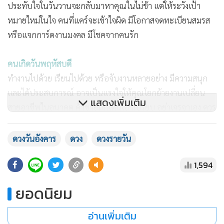
คนเกิดวันพุธ
เรื่องเดือดร้อน ปัญหาของคนอื่นจะอยู่ในมือคุณ ช่วยเหลือตาม
ความเหมาะสม อย่าอินมากจะเดือดร้อน มุมทำงานและทำ
อาหารต้องสะอาดสว่าง เพื่อเปิดรับโอกาสเข้ามาหา ชาววันพุธ
กำลังมีข่าวดีจากทางไกล หนี้สินกำลังลดจำนวนลง เสียเงินเพราะ
แสดงเพิ่มเติม
ความเชื่อ ปัญหาไม่สบายใจทำให้กินได้น้อย นอนไม่หลับ
ระมัดระวังอุบัติเหตุเกี่ยวกับเท้า การเดินสะดุดหกล้ม ปรับดวง
ทำบุญหนังสือสวดมนต์
ดวงวันอังคาร
ดวง
ดวงรายวัน
คนห่างไกลจะแพ้ระยะทาง ต่างคนต่างเริ่มใหม่ คนโสด ความ
ประทับใจในวันวานจะกลับมาหาคุณในไม่ช้า แต่ให้ระวังเป้า
1,594
หมายใหม่ในใจ คนที่แคร์จะเข้าใจผิด มีโอกาสจดทะเบียนสมรส
ยอดนิยม
หรือแจกการ์ดงานมงคล มีโชคจากคนรัก
อ่านเพิ่มเติม
คนเกิดวันพฤหัสบดี
ทำงานไปด้วย เรียนไปด้วย หรือจับงานหลายอย่าง มีความสนุก