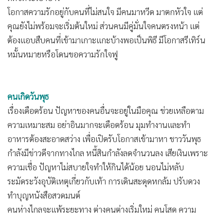
มักมีพวกคุณอยู่ด้วยเสมอ
คนเกิดวันอังคาร
เล็กๆ น้อยๆ ต้องมองข้าม วันนี้โฟกัสเรื่องใหญ่ เรื่องสำคัญและ
ใส่ใจคำพูดของคนอื่นให้น้อย คุณต้องเร่งตัดสินใจโดยมีกรอบ
เวลามาบังคับ สุขภาพป่วยไปทำงานไป วัยเรียนอุปสรรคมากกับ
ครูอาจารย์ การใช้จ่ายคุมไม่ค่อยได้ เกินงบประจำลงทุนอาจขัดใจ
กับเพื่อน จะเสียมิตรเพราะผลประโยชน์ มีดวงได้มรดก ทรัพย์สิน
ด้วยความเสน่หา หาโอกาสทำบุญเข้าวัด ชำระหนี้สงฆ์ เรื่อง
ติดขัดจะเบาบาง
โอกาสความรักอยู่กับคนที่ไม่สนใจ มีคนมาหวีด มาตกหัวใจ แต่
คุณยังไม่พร้อมจะเริ่มต้นใหม่ ส่วนคนมีคู่มั่นใจคนตรงหน้า แต่
ต้องแอบสืบคนที่เข้ามาเกาะแกะบ้างพอเป็นพิธี มีโอกาสรีเทิร์น
หมั้นหมายหรือโดนขอความรักใจฟู