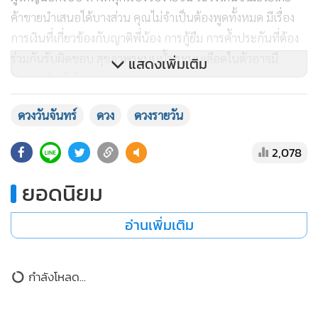
ค้าขายนำเสนอได้บางส่วน คุณไม่จำเป็นต้องพูดทั้งหมด มีเรื่อง
การเงินที่เกี่ยวข้องกับญาติพี่น้อง การกู้ยืม การค้ำประกันที่ต้อง
ร่วมกันรับผิดชอบ สุขภาพระบบน้ำ ระบบเลือดในตัวอาจมี
แสดงเพิ่มเติม
ปัญหา ต้องใส่ใจมากๆ
ปากกับใจสวนทาง คู่ไหนทะเลาะหรืองอนกันอยู่ เว้นห่างกันบ้าง
ดวงวันจันทร์
ดวง
ดวงรายวัน
เพื่อทบทวนตัวเอง แต่หากเฝ้ารอให้ใครสักคนกลับมาง้อ คุณอาจ
ต้องออกตัวง้อพวกเขาก่อนในตอนจบ อยู่ก่อนแต่งอาจมีข่าวดี
2,078
เรื่องทายาท มีดวงโยกย้ายไปอยู่กับคนรัก หรือได้รู้จักครอบครัว
แฟนมากขึ้น
ยอดนิยม
อ่านเพิ่มเติม
คนเกิดวันศุกร์
รับผิดชอบเรื่องที่ดูเกินกว่าตำแหน่ง คนอาวุโสน้อย จับงานใหญ่
ต้องลุยเดี่ยวแทนเจ้านาย คนธรรมดาจะได้ความสำเร็จและยืนใน
กำลังโหลด...
แสงไฟ ให้ระวังคนเข้ามาคาดหวังผลประโยชน์ แม้ว่าจะดูดีแต่ไม่
น่าไว้วางใจ การค้าธุรกิจที่ทำคนเดียว กิจการขนาดเล็กยังมี