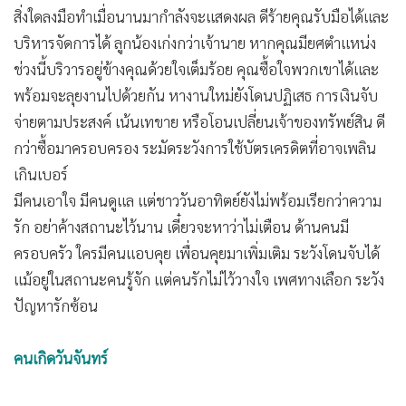
•
Good health & Well-being
สิ่งใดลงมือทำเมื่อนานมากำลังจะแสดงผล ดีร้ายคุณรับมือได้และ
•
Green Innovation & SD
บริหารจัดการได้ ลูกน้องเก่งกว่าเจ้านาย หากคุณมียศตำแหน่ง
•
Management & HR
ช่วงนี้บริวารอยู่ข้างคุณด้วยใจเต็มร้อย คุณซื้อใจพวกเขาได้และ
•
MGR Live
พร้อมจะลุยงานไปด้วยกัน หางานใหม่ยังโดนปฏิเสธ การเงินจับ
•
Infographic
จ่ายตามประสงค์ เน้นเทขาย หรือโอนเปลี่ยนเจ้าของทรัพย์สิน ดี
•
การเมือง
กว่าซื้อมาครอบครอง ระมัดระวังการใช้บัตรเครดิตที่อาจเพลิน
•
ท่องเที่ยว
เกินเบอร์
•
กีฬา
มีคนเอาใจ มีคนดูแล แต่ชาววันอาทิตย์ยังไม่พร้อมเรียกว่าความ
•
ต่างประเทศ
รัก อย่าค้างสถานะไว้นาน เดี๋ยวจะหาว่าไม่เตือน ด้านคนมี
•
ครอบครัว ใครมีคนแอบคุย เพื่อนคุยมาเพิ่มเติม ระวังโดนจับได้
Special Scoop
แม้อยู่ในสถานะคนรู้จัก แต่คนรักไม่ไว้วางใจ เพศทางเลือก ระวัง
•
เศรษฐกิจ-ธุรกิจ
ปัญหารักซ้อน
•
จีน
•
ชุมชน-คุณภาพชีวิต
คนเกิดวันจันทร์
•
อาชญากรรม
•
Motoring