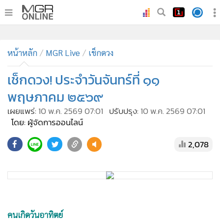
•
หน้าหลัก
•
หน้าหลัก
ทันเหตุการณ์
MGR Live
เช็กดวง
•
ภาคใต้
เช็กดวง! ประจำวันจันทร์ที่ ๑๑
•
ภูมิภาค
พฤษภาคม ๒๕๖๙
•
Online Section
เผยแพร่:
10 พ.ค. 2569 07:01
ปรับปรุง:
10 พ.ค. 2569 07:01
•
บันเทิง
โดย: ผู้จัดการออนไลน์
•
ผู้จัดการรายวัน
2,078
•
คอลัมนิสต์
•
ละคร
•
CbizReview
•
Cyber BIZ
•
ผู้จัดกวน
คนเกิดวันอาทิตย์