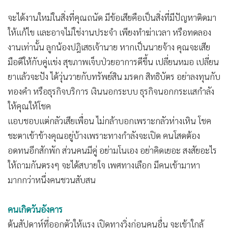
•
เกม
จะได้งานใหม่ในสิ่งที่คุณถนัด มีข้อเสียคือเป็นสิ่งที่มีปัญหาติดมา
•
วิทยาศาสตร์
ให้แก้ไข และอาจไม่ใช่งานประจำ เพียงทำฆ่าเวลา หรือทดลอง
•
SMEs
งานเท่านั้น ลูกน้องปฎิเสธเจ้านาย หากเป็นนายจ้าง คุณจะเสีย
•
หุ้น
มือดีให้กับคู่แข่ง สุขภาพเจ็บป่วยอาการดีขึ้น เปลี่ยนหมอ เปลี่ยน
•
อินโดจีน
ยาแล้วจะปัง ได้วุ่นวายกับทรัพย์สิน มรดก สิทธิบัตร อย่าลงทุนกับ
•
กองทุนรวม
ทองคำ หรือธุรกิจบริการ เงินนอกระบบ ธุรกิจนอกกระแสกำลัง
•
Celeb Online
ให้คุณให้โชค
•
Factcheck
แอบชอบแต่กลัวเสียเพื่อน ไม่กล้าบอกเพราะกลัวห่างเหิน โชค
•
ญี่ปุ่น
ชะตาเข้าข้างคุณอยู่บ้างเพราะทางกำลังจะเปิด คนโสดต้อง
อดทนอีกสักพัก ส่วนคนมีคู่ อย่ามโนเอง อย่าคิดเยอะ สงสัยอะไร
•
News1
ให้ถามกันตรงๆ จะได้สบายใจ เพศทางเลือก มีคนเข้ามาหา
•
Gotomanager
มากกว่าหนึ่งคนชวนสับสน
คนเกิดวันอังคาร
ต้นสัปดาห์ที่ออกตัวให้แรง เปิดทางวิ่งก่อนคนอื่น จะเข้าใกล้