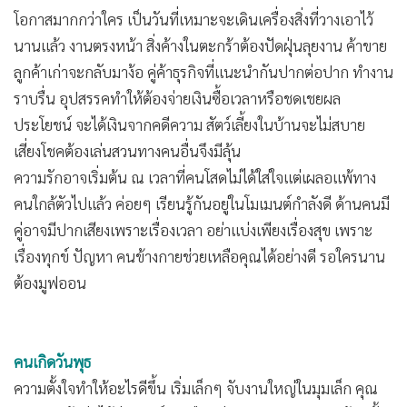
โอกาสมากกว่าใคร เป็นวันที่เหมาะจะเดินเครื่องสิ่งที่วางเอาไว้
นานแล้ว งานตรงหน้า สิ่งค้างในตะกร้าต้องปัดฝุ่นลุยงาน ค้าขาย
ลูกค้าเก่าจะกลับมาง้อ คู่ค้าธุรกิจที่แนะนำกันปากต่อปาก ทำงาน
ราบรื่น อุปสรรคทำให้ต้องจ่ายเงินซื้อเวลาหรือชดเชยผล
ประโยชน์ จะได้เงินจากคดีความ สัตว์เลี้ยงในบ้านจะไม่สบาย
เสี่ยงโชคต้องเล่นสวนทางคนอื่นจึงมีลุ้น
ความรักอาจเริ่มต้น ณ เวลาที่คนโสดไม่ได้ใส่ใจแต่เผลอแพ้ทาง
คนใกล้ตัวไปแล้ว ค่อยๆ เรียนรู้กันอยู่ในโมเมนต์กำลังดี ด้านคนมี
คู่อาจมีปากเสียงเพราะเรื่องเวลา อย่าแบ่งเพียงเรื่องสุข เพราะ
เรื่องทุกข์ ปัญหา คนข้างกายช่วยเหลือคุณได้อย่างดี รอใครนาน
ต้องมูฟออน
คนเกิดวันพุธ
ความตั้งใจทำให้อะไรดีขึ้น เริ่มเล็กๆ จับงานใหญ่ในมุมเล็ก คุณ