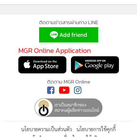
อุปสรรค หรือต้องเปลี่ยนจังหวะแผนการเปิดตัวและลงทุน คำพูด
ช่วยเรียกทรัพย์ พูดดี วาจาเป็นมงคล ช่วยเปิดทางเปิดดวงตลอด
สัปดาห์ งดการเสี่ยงลาภลอย
ติดตามข่าวสารผ่านทาง LINE
การเข้าใจผิดบ้างครั้งก็เป็นเรื่องดี เพราะทำให้ชาววันศุกร์เห็น
ธาตุแท้ของคนจริงใจใกล้ตัว หรือตัดสินใจง่ายขึ้นในเกมความรัก
ใครออกตัวช้าจะโดนกันซีน คนมาทีหลังจะชนะ เพศทางเลือก ให้
MGR Online Application
เว้นระยะจากคนที่มีเจ้าของแล้ว มิเช่นนั้นจะมีเรื่องไม่สบายใจ
ระยะยาว
ติดตาม MGR Online
คนเกิดวันเสาร์
งานต้องลงสนามเอง วันนี้ลูกน้อง บริวาร เจ้านายพึ่งพาไม่ได้ ยืม
มือคนอื่น ไม่ถูกใจเหมือนลุยด้วยตัวเอง มีข่าวดีจากทางไกลต้อง
ขยันรับโทรศัพท์ เพื่อจะไม่พลาดโอกาส แก้ปัญหาด้วยตัวเอง มั่น
หน้ามั่นใจเข้าไว้ คำพูดของคนอื่น ความคิดเห็นจะทำให้สับสน
การเงินสดใสกับการลงทุนในบ้าน ธุรกิจครอบครัว หรือซื้อเครื่อง
นโยบายความเป็นส่วนตัว
นโยบายการใช้คุกกี้
มือทำงานใหม่ช่วงนี้จะปัง มีดวงเสียทรัพย์กับของมันต้องมี