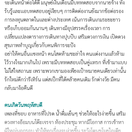
จะเดินหน้าต่อได้ดี มนุษย์เงินเดือนมีบททดสอบจากนายจ้าง ทั้ง
รับรู้และแอบทดสอบอยู่เงียบๆ การติดต่องานยังมากข้อต่อรอง
การลงทุนตลาดในและต่างประเทศ เน้นการเดินเกมระยะยาว
หรือเก็บออมกันนานๆ เดินทางมีอุปสรรคเรื่องเวลา การ
เปลี่ยนแปลงตารางการเดินทางปุบปับ เสริมดวงการเงิน เปิดดวง
สุขภาพทำบุญเกี่ยวกับคนพิการจะปัง
อย่าให้คนอื่นแซงหน้า คนโสดห้ามชะล่าใจ คนแต่งงานแล้วห้าม
ไว้วางใจมากเกินไป เพราะมีบททดสอบเป็นคู่แทรก ที่เข้ามาแบบ
ไม่ใส่ใจสถานะ เพราะพวกเขามองเพียงเป้าหมายคนเดียวเท่านั้น
รักใหม่ดีกว่ารีเทิร์น แต่สเป็กที่ได้คล้ายคนเดิม รักต่างวัย มีคน
กลับมาง้อคืนดี
คนเกิดวันพฤหัสบดี
เพลงที่ชอบ อาหารที่โปรด น้ำดื่มเย็นๆ ช่วยให้อะไรง่ายขึ้น เสริม
ดวงทางอ้อมบนโต๊ะเจรจา ห้องประชุม หากมีโอกาส การเข้าหา
ผู้ใหญ่นอกรอบ ทำให้ทุกเรื่องจบง่ายขึ้น ระวังโดนขโมยไอเดีย