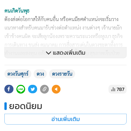
คนเกิดวันพุธ
ต้องส่งต่อโอกาสให้กับคนอื่น หรือคนมียศตำแหน่งจะเริ่มวาง
แนวทางสำหรับคนมารับช่วงต่อตำแหน่ง งานต่างๆ เจ้านายมัก
เข้าข้างคนผิด จะเสียลูกน้องเพราะความระแวงหรือหูเบา ธุรกิจ
การเดินทาง ขนส่ง คมนาคม การสื่อสารเด่นในดวงชะตาทั้งการ
แสดงเพิ่มเติม
ทำงานและลงทุน อสังหาริมทรัพย์วันนี้ติดลบ สุขภาพเจ็บป่วย
เกี่ยวกับระบบทางเดินหายใจ เสริมดวงทำบุญสัตว์พิการ สัตว์
จรจัดช่วยลดอุปสรรค
ดวงวันศุกร์
ดวง
ดวงรายวัน
ความสับสนทำให้พลาด เป้าหมายอาจไม่รอคุณ จะได้รับของฝาก
แทนใจ แต่ยังไม่พบหน้า ความสัมพันธ์ดูหยุดนิ่ง ไม่มีคำตอบ คน
787
ที่ลังเล จะว้าวุ่นใจ เสริมดวงลดปากเสียงให้คนมีคู่ ทำบุญ
ยอดนิยม
บรรพบุรุษจะดีที่สุด เพศทางเลือกจะมีคนอายุน้อยเข้าหา
อ่านเพิ่มเติม
คนเกิดวันพฤหัสบดี
เจตนาดีแต่โดนเข้าใจผิด อยู่นิ่งๆ จะเหมาะสม การเดินทางมักมี