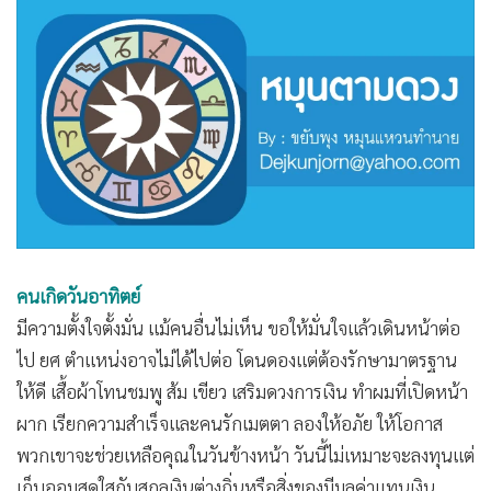
•
Good health & Well-being
•
Green Innovation & SD
•
Management & HR
•
MGR Live
•
Infographic
•
การเมือง
•
ท่องเที่ยว
•
กีฬา
•
ต่างประเทศ
คนเกิดวันอาทิตย์
•
Special Scoop
มีความตั้งใจตั้งมั่น แม้คนอื่นไม่เห็น ขอให้มั่นใจแล้วเดินหน้าต่อ
•
เศรษฐกิจ-ธุรกิจ
ไป ยศ ตำแหน่งอาจไม่ได้ไปต่อ โดนดองแต่ต้องรักษามาตรฐาน
•
จีน
ให้ดี เสื้อผ้าโทนชมพู ส้ม เขียว เสริมดวงการเงิน ทำผมที่เปิดหน้า
•
ชุมชน-คุณภาพชีวิต
ผาก เรียกความสำเร็จและคนรักเมตตา ลองให้อภัย ให้โอกาส
•
อาชญากรรม
พวกเขาจะช่วยเหลือคุณในวันข้างหน้า วันนี้ไม่เหมาะจะลงทุนแต่
•
Motoring
เก็บออมสดใสกับสกุลเงินต่างถิ่นหรือสิ่งของมีมูลค่าแทนเงิน