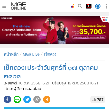
•
หน้าหลัก
•
ทันเหตุการณ์
•
ภาคใต้
•
ภูมิภาค
•
Online Section
หน้าหลัก
MGR Live
เช็กดวง
•
บันเทิง
•
ผู้จัดการรายวัน
เช็กดวง! ประจำวันศุกร์ที่ ๑๗ ตุลาคม
•
คอลัมนิสต์
๒๕๖๘
•
ละคร
เผยแพร่:
16 ต.ค. 2568 16:21
ปรับปรุง:
16 ต.ค. 2568 16:21
•
CbizReview
โดย: ผู้จัดการออนไลน์
•
Cyber BIZ
787
•
ผู้จัดกวน