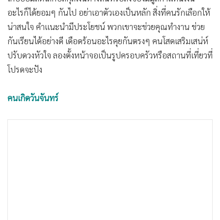
•
เกม
อะไรก็ได้ยอมๆ กันไป อย่าเอาตัวเองเป็นหลัก สิ่งที่คนรักเลือกให้
•
วิทยาศาสตร์
น่าสนใจ คำแนะนำมีประโยชน์ พวกเขาจะช่วยคุณทำงาน ช่วย
•
SMEs
กันเรียนได้อย่างดี เดือดร้อนอะไรคุยกันตรงๆ คนโสดเสริมเสน่ห์
•
หุ้น
ปรับดวงหัวใจ ลองตั้งหน้าจอเป็นรูปครอบครัวหรือสถานที่เที่ยวที่
โปรดจะปัง
•
อินโดจีน
•
กองทุนรวม
คนเกิดวันจันทร์
•
Celeb Online
•
Factcheck
•
ญี่ปุ่น
•
News1
•
Gotomanager