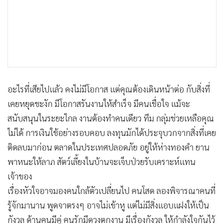
อะไรที่เสียไปแล้ว คงไม่มีโอกาส แต่คุณต้องเดินหน้าต่อ กับสิ่งที่
เคยหยุดชะงัก มีโอกาสรันงานให้สำเร็จ มีคนเชื่อใจ แม้จะ
สนับสนุนในระยะไกล งานต้องทำคนเดียว ทีม กลุ่มช่วยเหลือคุณ
ไม่ได้ การเงินใช้อย่างรอบคอบ ลงทุนมักได้ประจุบวกจากสิ่งที่เคย
ติดลบมาก่อน ตลาดในประเทศปลอดภัย อยู่ให้ห่างทองคำ ยาน
พาหนะให้ลาภ สัตว์เลี้ยงในบ้านจะเจ็บป่วยรับเคราะห์แทน
เจ้าของ
เรื่องหัวใจอาจมองคนใกล้ตัวเปลี่ยนไป คนโสด ลองพิจารณาคนที่
รู้จักมานาน พูดจาตรงๆ อาจไม่เข้าหู แต่ไม่มีสิ่งแอบแฝงให้เป็น
กังวล ด้านคนมีคู่ คนรักมีดวงตกงาน มีเรื่องกังวล ให้กำลังใจกันไว้