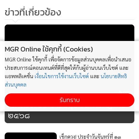
คนแปลกหน้าที่ผูกมิตรได้ในระยะยาว หรือการทำงานกับพวก
ข่าวที่เกี่ยวข้อง
เขาจะได้ชิ้นงานมากความสำเร็จ มนุษย์เงินเดือน ใครหางานใหม่
ยังต้องรอข่าวดี คนในเครื่องแบบเล็กๆ น้อยๆ โดนเพ่งเล็ง จ่าย
เงินกับเรื่องเจ็บป่วย คนในครอบครัวมีความทุกข์มาปรึกษา มีดวง
ย้ายบ้าน เปลี่ยนออฟฟิศ ย้ายโต๊ะทำงาน ทำบุญด้วยแว่นตา
MGR Online ใช้คุกกี้ (Cookies)
นาฬิกาจะเป็นมงคล
MGR Online ใช้คุกกี้ เพื่อจัดการข้อมูลส่วนบุคคลเพื่อนำเสนอ
มีคนพยายามมาง้อ หรือหากคุณจะเข้าหาใครที่กำลังหัวร้อน
ประสบการณ์คอนเทนต์ที่ดีที่สุดให้กับผู้อ่านบนเว็บไซต์ และ
อาหาร ขนมอร่อยๆ ช่วยเป็นใบเบิกทางหัวใจได้ดี คุยกันตรงๆ ฟัง
แอพพลิเคชั่น
เงื่อนไขการใช้งานเว็บไซต์
และ
นโยบายสิทธิ
คนนอกให้น้อยดีกับใจเป็นที่สุด ใครอยู่ในวัยเรียน รักครั้งใหม่ส่ง
ส่วนบุคคล
เสริมทั้งเรื่องเรียนและดีต่อใจมากๆ แม้คนรอบตัวอาจไม่เห็นด้วย
989
รับทราบ
เช็กดวง! ประจำวันพุธที่ ๙ กรกฎาคม
คนเกิดวันศุกร์
๒๕๖๘
ต้องจับมือกับคนไม่ถูกชะตาเพราะความจำเป็น ทั้งในเชิงธุรกิจ
เรื่องส่วนตัวหรือแม้แต่การเรียน แต่ทุกอย่างจะผ่านไปได้ดี อย่า
คิดเยอะ ระวังอุบัติเหตุจากสิ่งของใกล้ตัวและไม่ควรเดินทางใน
เช็กดวง! ประจำวันจันทร์ที่ ๑๓