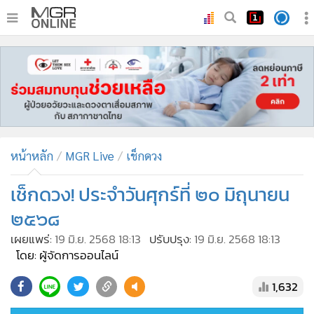
•
หน้าหลัก
•
ทันเหตุการณ์
•
ภาคใต้
•
ภูมิภาค
•
Online Section
หน้าหลัก
MGR Live
เช็กดวง
•
บันเทิง
•
ผู้จัดการรายวัน
เช็กดวง! ประจำวันศุกร์ที่ ๒๐ มิถุนายน
•
คอลัมนิสต์
๒๕๖๘
•
ละคร
เผยแพร่:
19 มิ.ย. 2568 18:13
ปรับปรุง:
19 มิ.ย. 2568 18:13
•
CbizReview
โดย: ผู้จัดการออนไลน์
•
Cyber BIZ
1,632
•
ผู้จัดกวน