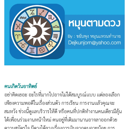
•
Good health & Well-being
•
Green Innovation & SD
•
Management & HR
•
MGR Live
•
Infographic
•
การเมือง
•
ท่องเที่ยว
•
กีฬา
•
ต่างประเทศ
•
Special Scoop
คนเกิดวันอาทิตย์
•
เศรษฐกิจ-ธุรกิจ
อย่าคิดเยอะ อะไรที่มากไปอาจไม่ได้สมบูรณ์แบบ แต่ลองเลือก
•
จีน
เพียงความพอดีในเรื่องส่วนตัว การเรียน การงานแล้วคุณจะ
•
ชุมชน-คุณภาพชีวิต
สมหวัง ช่วงนี้ดูแลบริวารให้ดี หรือคนที่ปกติทำงานคนเดียวมีลุ้น
•
อาชญากรรม
ได้เพื่อนร่วมงานหน้าใหม่ คนอยู่ที่เดิมมานานอาจลาออกด้วย
•
Motoring
ความสมัครใจ มีดวงได้ลาภเรื่องการเงินจากคนอายุน้อย การ