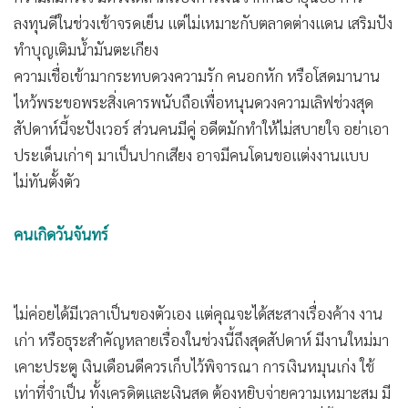
•
เกม
ลงทุนดีในช่วงเช้าจรดเย็น แต่ไม่เหมาะกับตลาดต่างแดน เสริมปัง
•
วิทยาศาสตร์
ทำบุญเติมน้ำมันตะเกียง
•
SMEs
ความเชื่อเข้ามากระทบดวงความรัก คนอกหัก หรือโสดมานาน
•
หุ้น
ไหว้พระขอพระสิ่งเคารพนับถือเพื่อหนุนดวงความเลิฟช่วงสุด
สัปดาห์นี้จะปังเวอร์ ส่วนคนมีคู่ อดีตมักทำให้ไม่สบายใจ อย่าเอา
•
อินโดจีน
ประเด็นเก่าๆ มาเป็นปากเสียง อาจมีคนโดนขอแต่งงานแบบ
•
กองทุนรวม
ไม่ทันตั้งตัว
•
Celeb Online
•
Factcheck
คนเกิดวันจันทร์
•
ญี่ปุ่น
•
News1
•
Gotomanager
ไม่ค่อยได้มีเวลาเป็นของตัวเอง แต่คุณจะได้สะสางเรื่องค้าง งาน
เก่า หรือธุระสำคัญหลายเรื่องในช่วงนี้ถึงสุดสัปดาห์ มีงานใหม่มา
เคาะประตู เงินเดือนดีควรเก็บไว้พิจารณา การเงินหมุนเก่ง ใช้
เท่าที่จำเป็น ทั้งเครดิตและเงินสด ต้องหยิบจ่ายความเหมาะสม มี