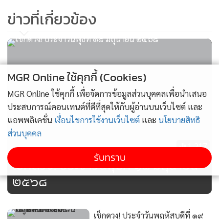
เลยหรือเก็บไว้ก่อนแล้วแต่ความสะดวกใจทั้งสองฝ่าย
ข่าวที่เกี่ยวข้อง
คนเกิดวันศุกร์
ได้ของขวัญถูกใจ ได้โอกาสทำงานใหม่ๆ หรืองานที่มั่นคงจะสั่น
คลอนเพราะการโดนชักชวน ให้โยกย้ายไปทำงานที่ใหม่หากเป็น
หน่วยงานขนาดเล็ก สตาร์ทอัพ หรือคลื่นลูกใหม่ทั้งหลาย จะ
MGR Online ใช้คุกกี้ (Cookies)
เหมาะสมกับดวงมากๆ การใช้จ่ายประคับประคองได้ดี การลงทุน
MGR Online ใช้คุกกี้ เพื่อจัดการข้อมูลส่วนบุคคลเพื่อนำเสนอ
นอกระบบ ตลาดเล็กๆ ยังขับเคลื่อนไปได้ ธุรกรรมธนาคารจะ
ประสบการณ์คอนเทนต์ที่ดีที่สุดให้กับผู้อ่านบนเว็บไซต์ และ
ติดขัด คนอายุน้อยอาจเป็นศัตรู วัยเรียนใครสอบซ่อม แก้ตัวใหม่
แอพพลิเคชั่น
เงื่อนไขการใช้งานเว็บไซต์
และ
นโยบายสิทธิ
จะผ่านสมหวัง
ส่วนบุคคล
ความเลิฟดีต่อใจ แต่อาจทำให้เรื่องอื่นช้า หยุดชะงัก เพราะจิตใจ
1,217
รับทราบ
ไม่สงบ วัยเรียนอาจเบรกๆ เอาไว้บ้าง ส่วนคนทำงานระวังหัวหน้า
เช็กดวง! ประจำวันพุธที่ ๑๘ มิถุนายน
จะเพ่งเล็งและอาจมีประเด็นหากคุณเป็นคนในแสงไฟ ด้านดีหรือ
๒๕๖๘
ลบ ความรักที่ปกปิดจะโดนเปิดเผย เพศทางเลือกมีโอกาสแก้ตัว
ใหม่
เช็กดวง! ประจำวันพฤหัสบดีที่ ๑๙