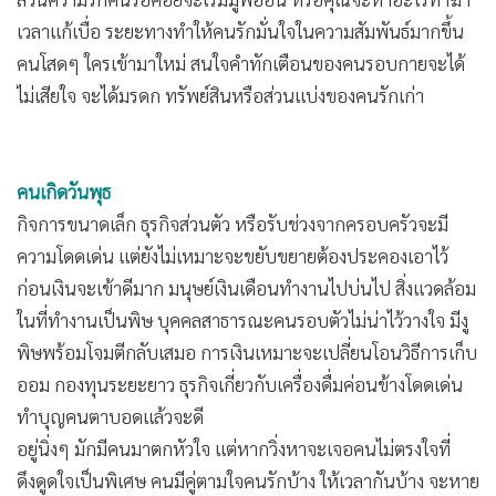
เวลาแก้เบื่อ ระยะทางทำให้คนรักมั่นใจในความสัมพันธ์มากขึ้น
คนโสดๆ ใครเข้ามาใหม่ สนใจคำทักเตือนของคนรอบกายจะได้
ไม่เสียใจ จะได้มรดก ทรัพย์สินหรือส่วนแบ่งของคนรักเก่า
คนเกิดวันพุธ
กิจการขนาดเล็ก ธุรกิจส่วนตัว หรือรับช่วงจากครอบครัวจะมี
ความโดดเด่น แต่ยังไม่เหมาะจะขยับขยายต้องประคองเอาไว้
ก่อนเงินจะเข้าดีมาก มนุษย์เงินเดือนทำงานไปบ่นไป สิ่งแวดล้อม
ในที่ทำงานเป็นพิษ บุคคลสาธารณะคนรอบตัวไม่น่าไว้วางใจ มีงู
พิษพร้อมโจมตีกลับเสมอ การเงินเหมาะจะเปลี่ยนโอนวิธีการเก็บ
ออม กองทุนระยะยาว ธุรกิจเกี่ยวกับเครื่องดื่มค่อนข้างโดดเด่น
ทำบุญคนตาบอดแล้วจะดี
อยู่นิ่งๆ มักมีคนมาตกหัวใจ แต่หากวิ่งหาจะเจอคนไม่ตรงใจที่
ดึงดูดใจเป็นพิเศษ คนมีคู่ตามใจคนรักบ้าง ให้เวลากันบ้าง จะหาย