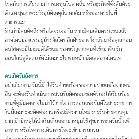
โชคกับการเสี่ยงลาภ การลงทุนในต่างถิ่น หรือธุรกิจที่ตั้งต้นด้วย
ตัวเอง สุขภาพระวังอุบัติเหตุลื่น หกล้ม หรือของหายในที่
สาธารณะ
รักเก่ามีคนคิดถึง หรือโคจรเจอกัน หากมีคนเดินควงแขนแล้ว
อาจโดนมองแรงอยู่บ้าง ง้อใคร อีกฝ่ายอาจวิ่งกลับมาง้อคุณก่อน
คนโสดจะมีโมเมนต์ได้ขนม ของขวัญจากคนที่เข้ามาจีบ รัก
ออนไลน์ดูติดลบ ยังไม่เหมาะไปพบหน้า นัดเดตอาจโดนเท
คนเกิดวันอังคาร
อย่าเกี่ยงงาน วันนี้มักได้รับคำขอร้อง ขอความช่วยเหลือจากคน
อื่น จะต้องรีบดำเนินการส่วนรับผิดชอบของตัวเองให้เรียบร้อย
งานที่ดูมั่นคงอาจไม่น่าไว้วางใจ การสอบแข่งขันดีในสายราชการ
วันนี้เหมาะจะติดต่องานหรือสมัครงานใหม่ รายรับจ่ายควบคุม
ยาก มักมีเหตุให้นำเงินเก็บออกมาหมุนใช้ สุขภาพช่วงวันนี้ แพ้
อาหาร หรือโรคทางเดินหายใจจะเข้ามารบกวน
ส่วนความรักคนรอคอยจะเริ่มมูฟออน หรือคุณจะหาอะไรทำฆ่า