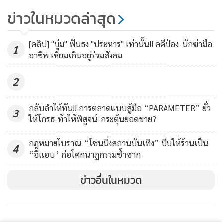
ข่าวในหมวดล่าสุด
ระทึกรับอรุณ! เกิดเหตุไฟไหม้รถ
เพื่อตอบคำถามนี้ ทีมข่าวขอให้นักวิชาการด้านยานยนต์อย่าง
ทัวร์ VIP อุบลฯ-ภูเก็ต ผู้โดยสารเต็ม
“รศ.ดร.ยศพงษ์ ลออนวล”
ผู้ช่วยอธิการบดีฝ่ายพัฒนาความ
[คลิป] "บุ๋ม" ฟันธง "ประหาร" เท่านั้น!! คดีป๋อง-นักฆ่ามือ
คันหนีตายอลหม่าน
1
7,298
ยั่งยืนและหัวหน้าศูนย์วิจัย “MOVE” มหาวิทยาลัยเทคโนโลยี
อาชีพ เหี้ยมเกินอยู่ร่วมสังคม
พระจอมเกล้าธนบุรี ช่วยวิเคราะห์
2
คำตอบที่ได้คือ มาตรฐานยานยนต์บ้านเรายังอ่อนแอ ถ้าเทียบกับ
กลับลำให้ทัน!! การตลาดแบบสู้มือ “PARAMETER” ยั่ว
ในแถบยุโรป โดยเฉพาะประเด็นระบบความปลอดภัยของรถ
3
ให้โกรธ-ท้าให้พิสูจน์-กระตุ้นยอดขาย?
โดยสารพื้นฐาน ซึ่งจะมีข้อบังคับอยู่ว่า ต้องมี
“ค้อนทุบกระจก”
“ถังดับเพลิง”
และ
“ประตูฉุกเฉิน”
ที่ได้มาตรฐานและใช้งานได้
กฎหมายโบราณ “โซนนิ่งสถานบันเทิง” บีบให้ร้านเป็น
4
“อีแอบ” ก่อโศกนาฏกรรมซ้ำซาก
ข่าวอื่นในหมวด