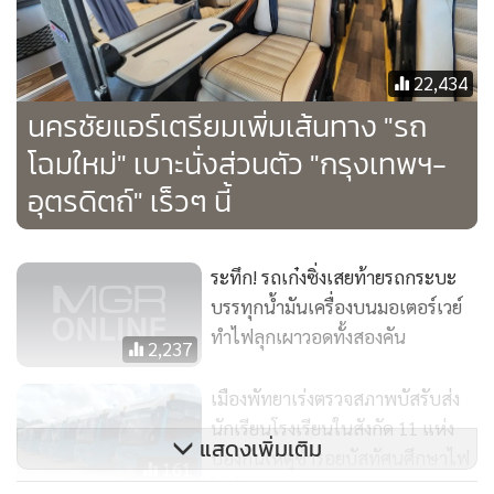
22,434
นครชัยแอร์เตรียมเพิ่มเส้นทาง "รถ
โฉมใหม่" เบาะนั่งส่วนตัว "กรุงเทพฯ-
อุตรดิตถ์" เร็วๆ นี้
ระทึก! รถเก๋งซิ่งเสยท้ายรถกระบะ
บรรทุกน้ำมันเครื่องบนมอเตอร์เวย์
ทำไฟลุกเผาวอดทั้งสองคัน
2,237
เมืองพัทยาเร่งตรวจสภาพบัสรับส่ง
นักเรียนโรงเรียนในสังกัด 11 แห่ง
แสดงเพิ่มเติม
ป้องกันเหตุซ้ำรอยบัสทัศนศึกษาไฟ
161
ไหม้