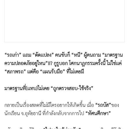
•
เกม
•
วิทยาศาสตร์
•
SMEs
•
หุ้น
•
อินโดจีน
•
กองทุนรวม
“รถเก่า” แถม “ดัดแปลง” คนขับก็ “หนี” ผู้คนถาม “มาตรฐาน
•
Celeb Online
ความปลอดภัยอยู่ไหน”!!? กูรูบอก โศกนาฏกรรมครั้งนี้ ไม่ใช่แค่
•
Factcheck
“สภาพรถ” แต่คือ “แผนรับมือ” ที่ไม่เคยมี
•
ญี่ปุ่น
•
News1
มาตรฐานที่(แทบ)ไม่เคย “ถูกตรวจสอบ-ใช้จริง”
•
Gotomanager
กลายเป็นเรื่องสลดที่ไม่มีใครอยากให้เกิดขึ้น เมื่อ
“รถบัส”
ของ
นักเรียน จ.อุทัยธานี ที่กำลังกลับจากการไป
“ทัศนศึกษา”