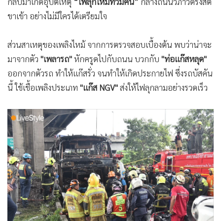
กลับมาเกิดอุบัติเหตุ
“ไฟลุกไหม้ท่วมคัน”
กลางถนนวิภาวดีรังสิต
ขาเข้า อย่างไม่มีใครได้เตรียมใจ
ส่วนสาเหตุของเพลิงไหม้ จากการตรวจสอบเบื้องต้น พบว่าน่าจะ
มาจากตัว
"เพลารถ"
หักครูดไปกับถนน บวกกับ
"ท่อแก๊สหลุด"
ออกจากตัวรถ ทำให้แก๊สรั่ว จนทำให้เกิดประกายไฟ ซึ่งรถบัสคัน
นี้ ใช้เชื้อเพลิงประเภท
"แก๊ส NGV"
ส่งให้ไฟลุกลามอย่างรวดเร็ว