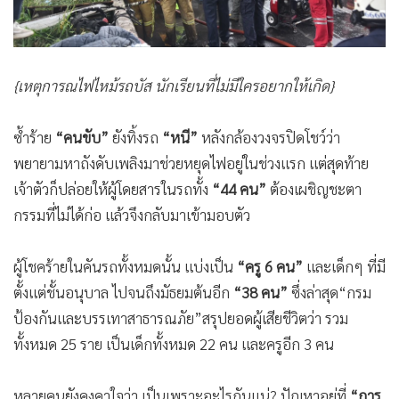
{เหตุการณไฟไหม้รถบัส นักเรียนที่ไม่มีใครอยากให้เกิด}
ซ้ำร้าย
“คนขับ”
ยังทิ้งรถ
“หนี”
หลังกล้องวงจรปิดโชว์ว่า
พยายามหาถังดับเพลิงมาช่วยหยุดไฟอยู่ในช่วงแรก แต่สุดท้าย
เจ้าตัวก็ปล่อยให้ผู้โดยสารในรถทั้ง
“44 คน”
ต้องเผชิญชะตา
กรรมที่ไม่ได้ก่อ แล้วจึงกลับมาเข้ามอบตัว
ผู้โชคร้ายในคันรถทั้งหมดนั้น แบ่งเป็น
“ครู 6 คน”
และเด็กๆ ที่มี
ตั้งแต่ชั้นอนุบาล ไปจนถึงมัธยมต้นอีก
“38 คน”
ซึ่งล่าสุด“กรม
ป้องกันและบรรเทาสาธารณภัย”สรุปยอดผู้เสียชีวิตว่า รวม
ทั้งหมด 25 ราย เป็นเด็กทั้งหมด 22 คน และครูอีก 3 คน
หลายคนยังคงคาใจว่า เป็นเพราะอะไรกันแน่? ปัญหาอยู่ที่
“การ