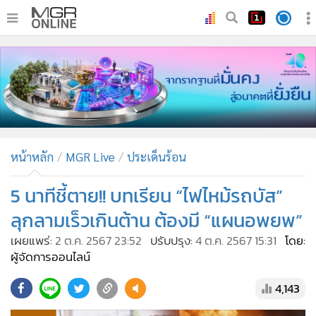
•
หน้าหลัก
•
ทันเหตุการณ์
•
ภาคใต้
•
ภูมิภาค
•
Online Section
หน้าหลัก
MGR Live
ประเด็นร้อน
•
บันเทิง
•
ผู้จัดการรายวัน
5 นาทีชี้ตาย!! บทเรียน “ไฟไหม้รถบัส”
•
คอลัมนิสต์
ลุกลามเร็วเกินต้าน ต้องมี “แผนอพยพ”
•
ละคร
เผยแพร่:
2 ต.ค. 2567 23:52
ปรับปรุง:
4 ต.ค. 2567 15:31
โดย:
•
CbizReview
ผู้จัดการออนไลน์
•
Cyber BIZ
4,143
•
ผู้จัดกวน