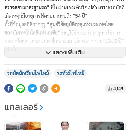
ตรวจสอบมาตรฐานรถ”
ที่ไม่ผ่านเกณฑ์หรือเปล่า เพราะรถบัสที่
เกิดเหตุก็มีอายุการใช้งานมานานถึง
“54 ปี”
ทั้งที่ข้อมูลสถิติจากกูรู
“ศูนย์วิจัยอุบัติเหตุแห่งประเทศไทย
สถาบันเทคโนโลยีแห่งเอเชีย”
ระบุไว้ชัดเจนว่า อายุการใช้งาน
ของรถโดยสารสาธารณะที่เหมาะสม ไม่ควรมากกว่า
“10-15 ปี”
เท่านั้น
แสดงเพิ่มเติม
หนำซ้ำตอนเกิดเหตุ
“ประตูฉุกเฉิน”
ก็
“เปิดไม่ได้”
แถมตัวรถยัง
รถบัสนักเรียนไฟไหม้
รถทัวร์ไฟไหม้
มีการ
“ดัดแปลง”
มาใช้แบบแก็ส NGV เองอีกต่างหาก
4,143
แกลเลอรี