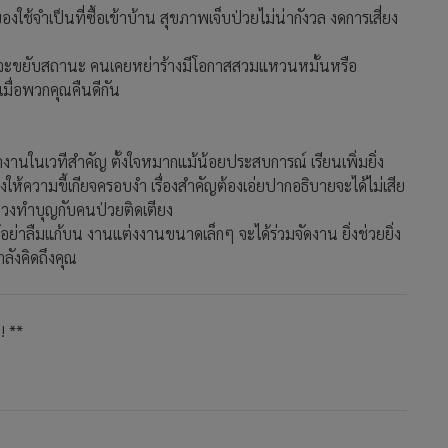
งใช้จำเป็นที่ซื้อเข้าบ้าน สุขภาพเจ็บป่วยไม่น่ากังวล งดการเสี่ยง
่อนจะขยับสถานะ คนเคยหย่าร้างมีโอกาสสวมแหวนหมั้นหรือ
เมื่อพวกคุณคืนดีกัน
้ทำงานในเวทีสำคัญ ตั้งใจหมากแม้น้อยประสบการณ์ เรียนเพิ่มยิ่ง
พิ่งให้ความขี้เกียจครอบงำ เรื่องสำคัญต้องเอ่ยปากอธิบายจะได้ไม่เสีย
วงทำบุญกับคนป่วยติดเตียง
่าลืมแก้บน งานแต่งงานขนาดเล็กๆ จะได้ร่วมจัดงาน ยิ่งช่วยยิ่ง
ลังคิดถึงคุณ
!! **