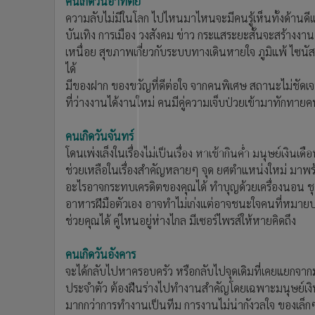
คนเกิดวันอาทิตย์
•
อินโดจีน
ความลับไม่มีในโลก ไปไหนมาไหนจะมีคนรู้เห็นทั้งด้านด
•
กองทุนรวม
บันเทิง การเมือง วงสังคม ข่าว กระแสระยะสั้นจะสร้างงาน
•
Celeb Online
เหนื่อย สุขภาพเกี่ยวกับระบบทางเดินหายใจ ภูมิแพ้ ไซนัส
•
Factcheck
ได้
มีของฝาก ของขวัญที่ดีต่อใจ จากคนพิเศษ สถานะไม่ชัดเ
•
ญี่ปุ่น
ที่ว่างงานได้งานใหม่ คนมีคู่ความเจ็บป่วยเข้ามาทักทายคน
•
News1
•
Gotomanager
คนเกิดวันจันทร์
โดนเพ่งเล็งในเรื่องไม่เป็นเรื่อง หาเช้ากินค่ำ มนุษย์เงิ
ช่วยเหลือในเรื่องสำคัญหลายๆ จุด ยศตำแหน่งใหม่ มาพ
อะไรอาจกระทบเครดิตของคุณได้ ทำบุญด้วยเครื่องนอน ช
อาหารฝีมือตัวเอง อาจทำไม่เก่งแต่อาจชนะใจคนที่หมายป
ช่วยคุณได้ คู่ไหนอยู่ห่างไกล มีเซอร์ไพรส์ให้หายคิดถึง
คนเกิดวันอังคาร
จะได้กลับไปหาครอบครัว หรือกลับไปจุดเดิมที่เคยแยกจา
ประจำตัว ต้องฝืนร่างไปทำงานสำคัญโดยเฉพาะมนุษย์เงินเ
มากกว่าการทำงานเป็นทีม การงานไม่น่ากังวลใจ ของเล็กๆ ที