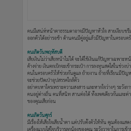
คนมีเสน่ห์หน้าตาธรรมดาอาจมีปัญหาหัวใจ สายเงียบขรึม 
ออกตัวได้อย่ารอช้า ด้านคนมีคู่อยู่แล้วมีปัญหาในครอบครั
คนเกิดวันพฤหัสบดี
เสียเงินไม่ว่าเสียหน้าไม่ได้ จะได้ใช้เงินแก้ปัญหาเฉพาะ
ค้างจ่าย เงินตกเบิกจะเข้ากระเป๋า การลงทุนสดใสในช่วงบ่
คนในครอบครัวให้ช่วยกันดูแล ย้ายงาน ย้ายที่เรียนมีปัญ
จะช่วยปัดเป่าอุปสรรคใกล้ตัว
อย่าคบหาใครเพราะความสงสาร และหากใจว่างๆ ระวังการเข
คนอยู่ต่างถิ่น คนที่สนิท สานต่อได้ ทั้งเพศเดียวกันแ
ของคุณเสียก่อน
คนเกิดวันศุกร์
มีเรื่องให้เสียใจเสียน้ำตา แต่ปรับตั้งตัวให้ทัน คุณต้
เครื่องแบบใส่ใจบริวารลูกน้องของคุณ ระวังวาจาในการเข้า