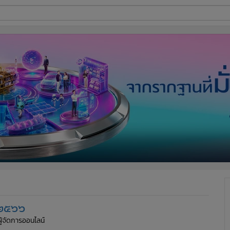
ี่ใช้
ine
้นสูง
 ๒๕๖๖
ผู้จัดการออนไลน์