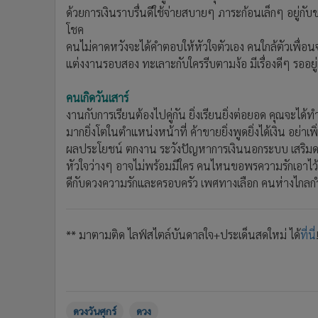
ด้วยการเงินราบรื่นดีใช้จ่ายสบายๆ ภาระก้อนเล็กๆ อยู่กับขอ
โชค
คนไม่คาดหวังจะได้คำตอบให้หัวใจตัวเอง คนใกล้ตัวเพื
แต่งงานรอบสอง ทะเลาะกับใครรีบตามง้อ มีเรื่องดีๆ รออยู่
คนเกิดวันเสาร์
งานกับการเรียนต้องไปคู่กัน ยิ่งเรียนยิ่งต่อยอด คุณจะได
มากยิ่งโตในตำแหน่งหน้าที่ ค้าขายยิ่งพูดยิ่งได้เงิน อย่าเ
ผลประโยชน์ ตกงาน ระวังปัญหาการเงินนอกระบบ เสริมด
หัวใจว่างๆ อาจไม่พร้อมมีใคร คนไหนขอพรความรักเอาไว้อย
ดีกับดวงความรักและครอบครัว เพศทางเลือก คนห่างไกลกำ
** มาตามติด ไลฟ์สไตล์บันดาลใจ+ประเด็นสดใหม่ ได้
ที่นี่
ดวงวันศุกร์
ดวง