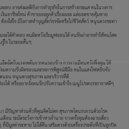
ีและลบ อาจส่งผลดีกับการทำธุรกิจในการสร้างกระแส คนในวงการ
 เงินอาชีพใหม่ ค้าขายเจอลูกค้าเรื่องเยอะ แต่ยอดขายคุ้มหาย
 ต้องใส่ใจ มีโอกาสทำบุญสัตว์จรจัดหรือไถ่ชีวิตสัตว์ หนุนดวงชะตา
จนจะได้คำตอบ คนผิดหวังเริ่มมูฟออนได้ คนรักเก่าอาจทำให้คนโสด
รู้ใจ ในระยะสั้นๆ
นเดือนอึดอัดกับแรงกดดันจากคนรอบข้าง การงานมีคนหวังพึ่งคุณ ให้
ร้อมความรับผิดชอบและรอการพิสูจน์ฝีมือ คนในแสงไฟหยิบจับ
ุดนอน หนุนดวงสุขภาพ และบริวารที่ดี
องได้ หรืออยากง้อคนรักปรับความเข้าใจ เมนูโปรดบรรยากาศดีๆ
กมา มีปัญหาส่วนตัวที่คุณคิดไม่ตก สุขภาพโดนรบกวนด้วยโรค
ดือน ระมัดระวังการเข้าหาเจ้านาย บางครั้งคุณต้องฉายเดี่ยว
่มีมูลค่าจะหาย ไม่ได้คืน เสริมดวงด้วยเครื่องประดับที่เป็นลูกปัด