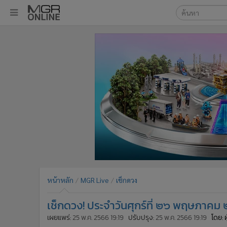
เลือกเครื่องมือท
•
หน้าหลัก
ค้นหา
•
ทันเหตุการณ์
Google
•
ภาคใต้
•
ภูมิภาค
MGR Onl
•
Online Section
ค้นหาขั
•
บันเทิง
•
ผู้จัดการรายวัน
•
คอลัมนิสต์
•
ละคร
•
CbizReview
•
Cyber BIZ
หน้าหลัก
MGR Live
เช็กดวง
•
ผู้จัดกวน
เช็กดวง! ประจำวันศุกร์ที่ ๒๖ พฤษภาคม
•
Good health & Well-being
•
Green Innovation & SD
เผยแพร่:
25 พ.ค. 2566 19:19
ปรับปรุง:
25 พ.ค. 2566 19:19
โดย: 