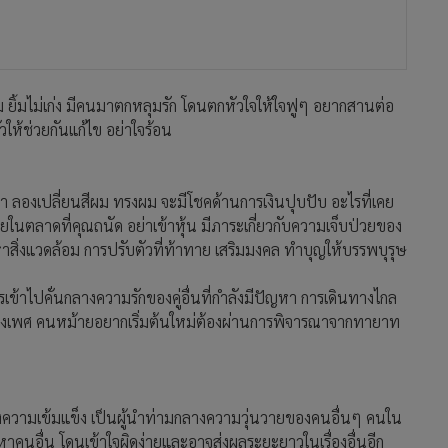
ยิ้มไม่เก่ง มีคนมาตกหลุมรัก โดนตกหัวใจให้ใจฟูๆ อยากสานต่อ
วให้ช่วยกันแก้ไข อย่าใจร้อน
หน้า ลองเปลี่ยนสีผม ทรงผม จะมีโชคด้านการเงินปุบปับ อะไรที่เคย
ายในตลาดที่คุณถนัด อย่าเข้าหุ้น มีภาระเกี่ยวกับความเจ็บป่วยของ
หาสิ่งแวดล้อม การปรับตัวที่ท้าทาย เสริมมงคล ทำบุญให้บรรพบุรุษ
้าไปคั่นกลางความรักของคู่อื่นที่กำลังมีปัญหา การเดินทางไกล
ละต่างเพศ คนหม้ายอยากเริ่มต้นใหม่ต้องผ่านการพิจารณาจากทายาท
องแสดงความเข้มแข็ง เป็นผู้นำท่ามกลางความวุ่นวายของคนอื่นๆ คนใน
หาคนอื่น โดนเข้าใจผิดง่ายและอาจส่งผลระยะยาวในเรื่องอื่นอีก