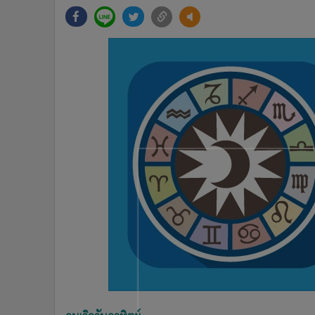
•
Management & HR
•
MGR Live
•
Infographic
•
การเมือง
•
ท่องเที่ยว
•
กีฬา
•
ต่างประเทศ
•
Special Scoop
•
เศรษฐกิจ-ธุรกิจ
•
จีน
•
ชุมชน-คุณภาพชีวิต
•
อาชญากรรม
•
Motoring
•
เกม
•
วิทยาศาสตร์
•
SMEs
•
หุ้น