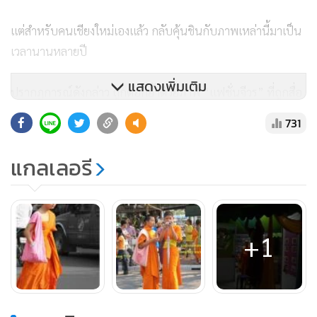
แต่สำหรับคนเชียงใหม่เองแล้ว กลับคุ้นชินกับภาพเหล่านี้มาเป็น
เวลานานหลายปี
แสดงเพิ่มเติม
ปรากฏการณ์ดังกล่าว ถูกตอกย้ำด้วยภาพ “แฟชั่นจีวร” ที่ถูกสื่อ
ตั้งชื่อให้ว่า จีวรเกาะอกบ้าง การมัดอกผูกเอวแบบโอบิ หรือห่ม
731
สไบเฉียงบ้าง สุดแต่ใครจะมองให้คล้ายการแต่งกายของฆราวาส
แบบไหน ยิ่งกระพือกระแสให้เรื่องของพระเณรที่เป็นเพศที่สาม
แกลเลอรี
เหล่านี้ กลายเป็นทอล์กออฟเดอะทาวน์ยิ่งขึ้น
สีรุ้งท่ามกลางจีวรสีกลัก
+1
หมู่เจดีย์สีขาวน้อยใหญ่ สว่างเรืองอยู่ใต้แสงอาทิตย์ยามใกล้เที่ยง
วันของเดือนมกราคม มองเห็นทิวเขาสีน้ำเงินเป็นฉากหลังอยู่ไม่
ไกล เสียงกระดิ่งระฆังรอบโบสถ์และศาลาแว่วมาในสายลม ชวน