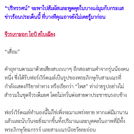
“ปริทรรศน์” จะพาไปสัมผัสและพูดคุยในบางแง่มุมกับกระแส
ข่าวร้อนประเด็นนี้ ที่บางทีคุณอาจยังไม่เคยรู้มาก่อน
จีวรเกาะอก โอบิ สไบเฉียง
“เสื่อม”
คำอุทานตามมาด้วยเสียงสบถเบาๆ อีกสองสามคำจากรุ่นน้องคน
หนึ่ง ซึ่งได้รับฟอร์เวิร์ดเมล์เป็นรูปของพระภิกษุกับสามเณรที่
กำลังแสดงกิริยาท่าทาง หรือเรียกว่า “โพส” ท่าถ่ายรูปอย่างไม่
สำรวมในชุดจีวรเต็มยศ โดยไม่หวั่นต่อสายตาประชาชนรอบข้าง
ฟอร์เวิร์ดเมล์ทำนองนี้ไม่ใช่เพิ่งจะมาแพร่หลาย หากแต่มีมานาน
แล้วและนับวันจะยิ่งมากขึ้นทั้งปริมาณและบุคคลในภาพที่มีทั้ง
พระภิกษุวัยฉกรรจ์ และสามเณรน้อยวัยละอ่อน