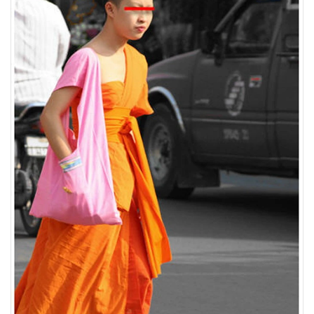
•
Good health & Well-being
•
Green Innovation & SD
•
Management & HR
•
MGR Live
•
Infographic
•
การเมือง
•
ท่องเที่ยว
•
กีฬา
•
ต่างประเทศ
•
Special Scoop
•
เศรษฐกิจ-ธุรกิจ
•
จีน
•
ชุมชน-คุณภาพชีวิต
•
อาชญากรรม
•
Motoring