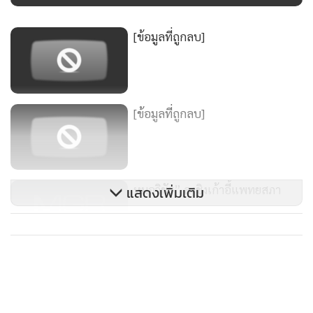
เพลไปแล้ว ก็ยังไม่พบเจอพระเณรลักษณะที่ว่าเลยสักคน
[ข้อมูลที่ถูกลบ]
แต่ในที่สุด เราก็ได้พบและพูดคุยกับสามเณรสองรูป ซึ่งยินยอม
พูดคุย
เณรไผ่ และเณรโอ๋
(นามสมมติ) อาจเป็นเพราะเราเปิดเผย
ที่มาตรงๆ หรือเพราะความอัดอั้นเกี่ยวกับรายการทีวีที่ทั้งเณร
[ข้อมูลที่ถูกลบ]
สองรูปได้ชมเมื่อคืนที่ผ่านมาก็ตามแต่ และแล้วที่มาของการก้าว
เข้าสู่ร่มกาสาวพัสตร์ของเณรทั้งสองรูปนี้จึงพรั่งพรูตามมาหลัง
จากนั้น
หมอวิชัย” ลงชิงเก้าอี้แพทยสภา
แสดงเพิ่มเติม
เณรไผ่เล่าว่า มาจากครอบครัวฐานะค่อนข้างลำบาก พ่อเสียชีวิต
ตั้งแต่เล็ก ทิ้งเณรไผ่ซึ่งเป็นลูกคนเดียวให้อยู่กับแม่เพียงลำพัง จึง
62
ตัดสินใจบวชเพื่อทดแทนคุณมารดาและเรียนหนังสือทั้งทางโลก
และทางธรรมควบคู่มาด้วยตั้งแต่ขึ้นชั้น ม .1 จนได้เข้ามาบวช
เรียนในตัวเมืองเชียงใหม่