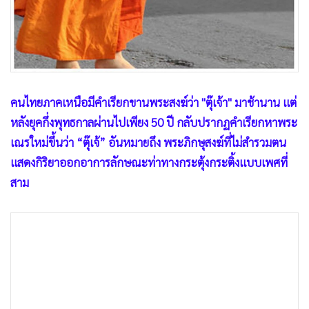
•
เกม
•
วิทยาศาสตร์
•
SMEs
•
หุ้น
•
อินโดจีน
คนไทยภาคเหนือมีคำเรียกขานพระสงฆ์ว่า "ตุ๊เจ้า" มาช้านาน แต่
•
กองทุนรวม
หลังยุคกึ่งพุทธกาลผ่านไปเพียง 50 ปี กลับปรากฏคำเรียกหาพระ
•
Celeb Online
เณรใหม่ขึ้นว่า “ตุ๊เจ้” อันหมายถึง พระภิกษุสงฆ์ที่ไม่สำรวมตน
•
Factcheck
แสดงกิริยาออกอาการลักษณะท่าทางกระตุ้งกระติ้งแบบเพศที่
สาม
•
ญี่ปุ่น
•
News1
•
Gotomanager