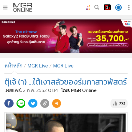
•
หน้าหลัก
•
ทันเหตุการณ์
•
ภาคใต้
•
ภูมิภาค
•
Online Section
หน้าหลัก
MGR Live
MGR Live
•
บันเทิง
•
ผู้จัดการรายวัน
ตุ๊เจ้ (า) ...ใต้เงาสลัวของร่มกาสาวพัสตร์
•
คอลัมนิสต์
เผยแพร่:
2 ก.พ. 2552 01:14
โดย: MGR Online
•
ละคร
731
•
CbizReview
•
Cyber BIZ
•
ผู้จัดกวน