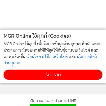
“ไม่อยากเป็นภาระพ่อแม่มาก เพราะว่าเรามาบวชเรียนอีกอย่าง
ก็ช่วยเหลือตัวเองได้ ตอนนั้นพอพ่อเสีย โยมแม่ก็มาทำงานใน
เมือง รับจ้าง ก็เลยตัดสินใจบวช แม่ก็ไม่ว่ายังไง บวชก็คือบวช”
นอกจากไรคิ้วที่มองเห็นจางๆ จะบางไปสักหน่อยแล้ว ลักษณะ
MGR Online ใช้คุกกี้ (Cookies)
ภายนอกของเณรไผ่นั้นแทบไม่แตกต่างจากเณรรูปอื่นๆ ที่เคย
เห็นทั่วไป ทั้งการห่มจีวรเฉลียงบ่านั้นก็มิดชิดเรียบร้อย
MGR Online ใช้คุกกี้ เพื่อจัดการข้อมูลส่วนบุคคลเพื่อนำเสนอ
อากัปกิริยาก็ไม่มีสิ่งที่เรียกว่า “จริต” ปรากฏให้เห็น หากรุ่นน้อง
ประสบการณ์คอนเทนต์ที่ดีที่สุดให้กับผู้อ่านบนเว็บไซต์ และ
ทั้งสองที่ทำงานเกี่ยวข้องกับพระอยู่แล้ว ไม่ยืนยัน...เราก็คงไม่
แอพพลิเคชั่น
เงื่อนไขการใช้งานเว็บไซต์
และ
นโยบายสิทธิ
ส่วนบุคคล
ทราบว่าท่านแตกต่างจากพระเณรรูปอื่นอย่างไร
รับทราบ
แตกต่างจากเณรโอ๋ที่ดู “ชัดเจน” กว่า ด้วยผิวพรรณที่ขาว
หมดจด ริมฝีปากที่ชมพูระเรื่อด้วยธรรมชาติหรือสิ่งใดก็สุดจะ
คาดเดา แต่นอกจากนั้นแล้วเณรโอ๋ก็ไม่ได้แสดงกิริยาอะไรที่ไม่
เหมาะสมอะไรออกมา ทั้งสองดูจะระมัดระวังตัว จนเกือบเรียกว่า
ติดตามข่าวสารผ่านทาง LINE
“เกร็ง” ในตอนแรกด้วยซ้ำ