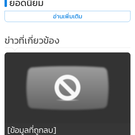
ยอดนิยม
ให้จิตใจสงบ แม้ถนนที่มุ่งหน้าขึ้นสู่ดอยสุเทพจะคึกคักไปด้วย
ยวดยานสัญจร และรถบัสที่นำนักท่องเที่ยวขึ้นไปสักการะองค์
อ่านเพิ่มเติม
พระธาตุและครูบาศรีวิชัยเหมือนเช่นปกติ แต่คนที่คุ้นเคยกับตัว
เมืองเชียงใหม่ดีอาจรู้สึกว่ามีบางอย่างแปลกตาไป
ข่าวที่เกี่ยวข้อง
เช้าวันรุ่งขึ้น หลังจากรายการถกประเด็นข่าวของพิธีกรชื่อดังนำ
เสนอประเด็นเรื่อง พระเณรเกย์ออกไป ราวกับว่าเชียงใหม่แทบ
ทั้งเมือง มีความกดดันที่มองไม่เห็นลอยอยู่ในบรรยากาศ อาจเป็น
เพราะเราคิดไปเองหรือเป็นเหตุบังเอิญก็ตาม แต่เช้าวันนั้น กลับ
ไม่ปรากฏพระเณรที่มีลักษณะกระตุ้งกระติ้งให้เห็นตามถนน
หนทางเลย
“ปกติไม่หายากขนาดนี้ วันนี้เหมือนตุ๊เจ้าองค์ไหนๆ เปิ้นก็เป็น
แมนไปหมดทุกรูป” เสียงน้องสาวชาวเหนือคนหนึ่งที่เราวานให้
เธอช่วยเป็นคนติดต่อประสานหาเณร หรือตุ๊เจ๊เพื่อให้สัมภาษณ์
[ข้อมูลที่ถูกลบ]
บ่นอย่างติดตลกเมื่อใกล้จะพ้นเวลาเที่ยงหรือหลังฉันภัตตาหาร