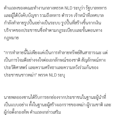
•
เกม
คำแถลงของคณะทำงานกลางพรรค NLD ระบุว่า รัฐบาลทหาร
•
วิทยาศาสตร์
และผู้ใต้บังคับบัญชา รวมถึงทหาร ตำรวจ เจ้าหน้าที่เทศบาล
•
SMEs
กำลังทำลายรูปปั้นอย่างเป็นระบบ รูปปั้นที่สร้างขึ้นจากเงิน
•
หุ้น
บริจาคของประชาชนซึ่งทำตามกฎระเบียบและขั้นตอนทาง
•
อินโดจีน
กฎหมาย
•
กองทุนรวม
•
Celeb Online
"การทำลายนี้ไม่เพียงแค่เป็นการทำลายทรัพย์สินสาธารณะ แต่
เป็นการโจมตีอย่างจงใจต่อเอกลักษณ์ของชาติ สัญลักษณ์ทาง
•
Factcheck
ประวัติศาสตร์ และความศรัทธาและความหวังร่วมกันของ
•
ญี่ปุ่น
ประชาชนชาวพม่า" พรรค NLD ระบุ
•
News1
•
Gotomanager
นายพลอองซานได้รับการยกย่องจากประชาชนในฐานะผู้นำที่
เป็นแบบอย่าง ทั้งในฐานะผู้สร้างเอกราชของพม่า ผู้รวมชาติ และ
ผู้ก่อตั้งกองทัพ คำแถลงกล่าวเสริม