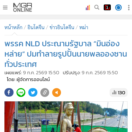
•
หน้าหลัก
หน้าหลัก
อินโดจีน
ข่าวอินโดจีน
พม่า
•
ทันเหตุการณ์
•
พรรค NLD ประณามรัฐบาล “มินอ่อง
ภาคใต้
•
ภูมิภาค
หล่าย” ปมทำลายรูปปั้นนายพลอองซาน
•
Online Section
ทั่วประเทศ
•
บันเทิง
เผยแพร่:
9 ก.ค. 2569 15:50
ปรับปรุง:
9 ก.ค. 2569 15:50
•
ผู้จัดการรายวัน
โดย: ผู้จัดการออนไลน์
•
คอลัมนิสต์
130
•
ละคร
•
CbizReview
•
Cyber BIZ
•
ผู้จัดกวน