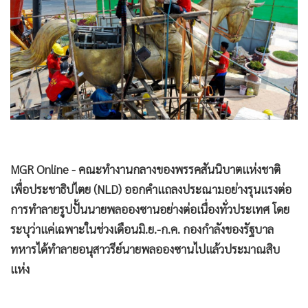
•
Good health & Well-being
•
Green Innovation & SD
•
Management & HR
•
MGR Live
•
Infographic
•
การเมือง
•
ท่องเที่ยว
•
กีฬา
MGR Online - คณะทำงานกลางของพรรคสันนิบาตแห่งชาติ
•
ต่างประเทศ
เพื่อประชาธิปไตย (NLD) ออกคำแถลงประณามอย่างรุนแรงต่อ
•
Special Scoop
การทำลายรูปปั้นนายพลอองซานอย่างต่อเนื่องทั่วประเทศ โดย
•
เศรษฐกิจ-ธุรกิจ
ระบุว่าแค่เฉพาะในช่วงเดือนมิ.ย.-ก.ค. กองกำลังของรัฐบาล
•
จีน
ทหารได้ทำลายอนุสาวรีย์นายพลอองซานไปแล้วประมาณสิบ
•
ชุมชน-คุณภาพชีวิต
แห่ง
•
อาชญากรรม
•
Motoring