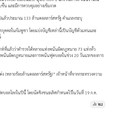
บชั้น และมีการควบคุมอย่างเข้มงวด
ายไปแล้วประมาณ 133 ล้านดอลลาร์สหรัฐ คำแถลงระบุ
กบุคคลในกัมพูชา โดยแบ่งบัญชีเหล่านี้เป็นบัญชีตัวแทนและ
์
์ที่แล้วว่าตำรวจได้ทลายแห่งพนันผิดกฎหมาย 73 แห่งทั่ว
กับการพนันผิดกฎหมายและการพนันฟุตบอลในช่วง 20 วันแรกของการ
นด่ง (หลายร้อยล้านดอลลาร์สหรัฐ)” เจ้าหน้าที่จากกระทรวงความ
ตบอลโลกในปีนี้ โดยนัดชิงชนะเลิศกำหนดไว้ในวันที่ 19 ก.ค.
162