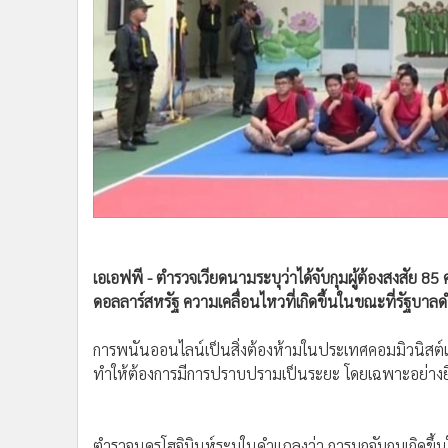
•
Management & HR
•
MGR Live
•
Infographic
•
การเมือง
•
ท่องเที่ยว
•
กีฬา
•
ต่างประเทศ
•
Special Scoop
•
เศรษฐกิจ-ธุรกิจ
•
จีน
•
ชุมชน-คุณภาพชีวิต
เอเอฟพี - ตำรวจเวียดนามระบุว่าได้จับกุมผู้ต้องสงสัย 85
ดอลลาร์สหรัฐ ความเคลื่อนไหวที่เกิดขึ้นในขณะที่รั
•
อาชญากรรม
•
Motoring
การพนันออนไลน์เป็นสิ่งต้องห้ามในประเทศคอมมิวนิสต์แ
•
เกม
ทำให้ต้องการมีการปราบปรามเป็นระยะ โดยเฉพาะอย่างยิ่
•
วิทยาศาสตร์
•
SMEs
•
หุ้น
ตำรวจนครโฮจิมินห์ระบุในคำแถลงว่า การบุกจับกุมเกิดขึ้นใ