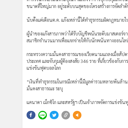
•
อินโดจีน
ขนาดที่ใหญ่มาก อยู่ระดับบนสุดของโครงสร้างการจัดลำดั
•
กองทุนรวม
นับตั้งแต่เดือนต.ค. แก๊งเหล่านี้ได้ทำธุรกรรมผิดกฎหม
•
Celeb Online
•
Factcheck
ผู้นำของแก๊งสารภาพว่าได้รับบัญชีพนันระดับมาสเตอร์จา
•
ญี่ปุ่น
สมาชิกจำนวนมากเพื่อแจกจ่ายให้กับนักพนันทางออนไลน
•
News1
•
Gotomanager
กระทรวงความมั่นคงสาธารณของเวียดนามแถลงเมื่อสัปดาห
ประเทศ และจับกุมผู้ต้องสงสัย 346 ราย ที่เกี่ยวข้อง
แข่งขันฟุตบอลโลก
“เงินที่ทำธุรกรรมในกรณีเหล่านี้มีมูลค่ารวมหลายพันล้า
มั่นคงสาธารณะ ระบุ
แคนาดา เม็กซิโก และสหรัฐฯ เป็นเจ้าภาพจัดการแข่งขันฟุ