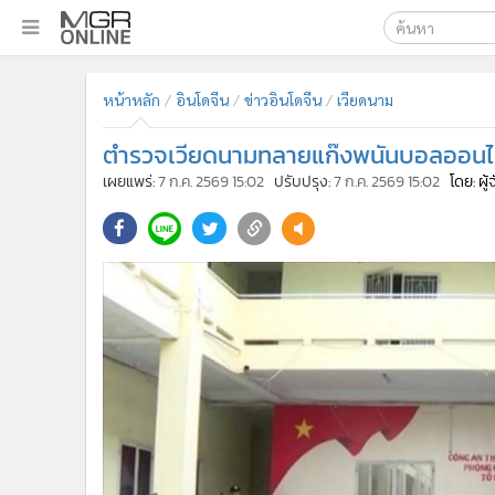
เลือกเครื่องมือท
•
หน้าหลัก
หน้าหลัก
อินโดจีน
ข่าวอินโดจีน
เวียดนาม
ค้นหา
•
ทันเหตุการณ์
Google
•
ภาคใต้
ตำรวจเวียดนามทลายแก๊งพนันบอลออนไลน
•
ภูมิภาค
MGR Onl
เผยแพร่:
7 ก.ค. 2569 15:02
ปรับปรุง:
7 ก.ค. 2569 15:02
โดย: ผู
•
Online Section
ค้นหาขั
•
บันเทิง
•
ผู้จัดการรายวัน
•
คอลัมนิสต์
•
ละคร
•
CbizReview
•
Cyber BIZ
•
ผู้จัดกวน
•
Good health & Well-being
•
Green Innovation & SD