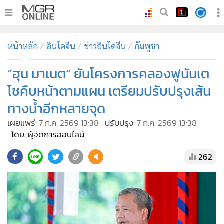
•
หน้าหลัก
หน้าหลัก
อินโดจีน
ข่าวอินโดจีน
กัมพูชา
•
ทันเหตุการณ์
•
“ฮุน มาเนต” ยันโครงการคลองฟูนันเต
ภาคใต้
•
ภูมิภาค
โชคืบหน้าตามแผน เตรียมปรับปรุงเส้น
•
Online Section
ทางน้ำอีกหลายจุด
•
บันเทิง
เผยแพร่:
7 ก.ค. 2569 13:38
ปรับปรุง:
7 ก.ค. 2569 13:38
•
ผู้จัดการรายวัน
โดย: ผู้จัดการออนไลน์
•
คอลัมนิสต์
262
•
ละคร
•
CbizReview
•
Cyber BIZ
•
ผู้จัดกวน