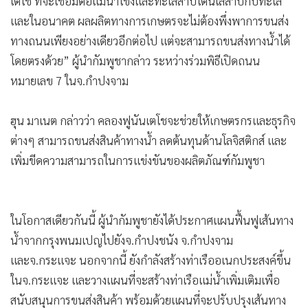
•
เกม
•
วิทยาศาสตร์
•
SMEs
•
หุ้น
MGR Online - นายกรัฐมนตรีฮุน มาเนต ของกัมพูชา ยืนยัน
•
อินโดจีน
ว่าการก่อสร้างคลองฟูนันเตโชกำลังคืบหน้าไปตามแผน เพื่อ
•
กองทุนรวม
ปรับปรุงเครือข่ายคมนาคมของประเทศ และเพิ่มประสิทธิภาพ
•
Celeb Online
การขนส่งสินค้าทางน้ำภายในประเทศ
•
Factcheck
•
ญี่ปุ่น
•
News1
“เราจะพัฒนาเส้นทางน้ำของเราต่อไป โดยเฉพาะคลองฟูนัน
•
Gotomanager
เตโช ที่จะเชื่อมต่อแม่น้ำโขงและทะเลสาบโตนเลสาบกับทะเล
และในอนาคต ผลผลิตทางการเกษตรจะไม่ต้องพึ่งพาการขนส่ง
ทางถนนเพียงอย่างเดียวอีกต่อไป แต่จะสามารถขนส่งทางน้ำได้
โดยตรงด้วย” ผู้นำกัมพูชากล่าว ระหว่างร่วมพิธีเปิดถนน