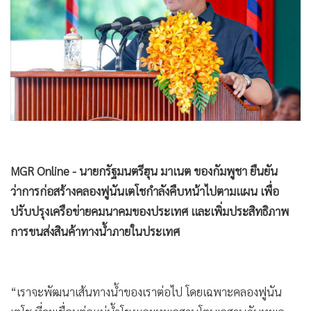
•
Good health & Well-being
•
Green Innovation & SD
•
Management & HR
•
MGR Live
•
Infographic
•
การเมือง
•
ท่องเที่ยว
•
กีฬา
•
ต่างประเทศ
•
Special Scoop
•
เศรษฐกิจ-ธุรกิจ
•
จีน
•
ชุมชน-คุณภาพชีวิต
•
อาชญากรรม
•
Motoring