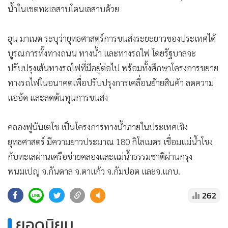
หมายเลข 7 ในจ.กำปงจาม
ฮุน มาเนต กล่าวว่า คลองฟูนันเตโชจะช่วยให้เกษตรกรและธุรกิจ
ต่างๆ สามารถขนส่งสินค้าทางน้ำ ลดต้นทุนด้านโลจิสติกส์ และ
เพิ่มขีดความสามารถในการแข่งขันของผลิตภัณฑ์กัมพูชา
ในโอกาสเดียวกันนี้ ผู้นำกัมพูชายังได้ประกาศแผนฟื้นฟูเส้นทาง
น้ำจากกรุงพนมเปญไปยังจ.กำปงชนัง จ.กำปงจาม
และจ.กระแจะ นอกจากนี้ ยังกำลังสร้างท่าเรืออเนกประสงค์ขึ้น
ในจ.กระแจะ และวางแผนที่จะสร้างท่าเรือแม่น้ำเพิ่มเติมเพื่อ
สนับสนุนการขนส่งสินค้า พร้อมด้วยแผนที่จะปรับปรุงเส้นทาง
น้ำในเขตทะเลสาบโตนเลสาบด้วย
ฮุน มาเนต ระบุว่ายุทธศาสตร์การขนส่งระยะยาวของประเทศได้
บูรณการทั้งทางถนน ทางน้ำ และทางรถไฟ โดยรัฐบาลจะ