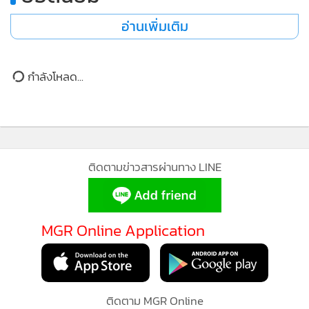
ปรับปรุงเส้นทางรถไฟที่มีอยู่ต่อไป พร้อมทั้งศึกษาโครงการขยาย
ทางรถไฟในอนาคตเพื่อปรับปรุงการเคลื่อนย้ายสินค้า ลดความ
แออัด และลดต้นทุนการขนส่ง
คลองฟูนันเตโช เป็นโครงการทางน้ำภายในประเทศเชิง
ยุทธศาสตร์ มีความยาวประมาณ 180 กิโลเมตร เชื่อมแม่น้ำโขง
กับทะเลผ่านเครือข่ายคลองและแม่น้ำธรรมชาติผ่านกรุง
พนมเปญ จ.กันดาล จ.ตาแก้ว จ.กัมปอต และจ.แกบ.
262
MGR Online ใช้คุกกี้ (Cookies)
MGR Online ใช้คุกกี้ เพื่อจัดการข้อมูลส่วนบุคคลเพื่อนำเ
ยอดนิยม
ประสบการณ์คอนเทนต์ที่ดีที่สุดให้กับผู้อ่านบนเว็บไซต์ แ
แอพพลิเคชั่น
เงื่อนไขการใช้งานเว็บไซต์
และ
นโยบายสิทธ
อ่านเพิ่มเติม
ส่วนบุคคล
รับทราบ