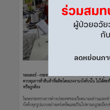
•
Management & HR
•
MGR Live
•
Infographic
•
การเมือง
•
ท่องเที่ยว
•
กีฬา
•
ต่างประเทศ
•
Special Scoop
•
เศรษฐกิจ-ธุรกิจ
•
จีน
•
ชุมชน-คุณภาพชีวิต
•
อาชญากรรม
รอยเตอร์ - กระทรวงการต่างประเทศของเวียดนามระบุว่าข้
ควบคุมการค้าสินค้าที่ผลิตโดยแรงงานบังคับนั้น ไม่ได
•
Motoring
หรือถูกต้อง
•
เกม
•
วิทยาศาสตร์
โฆษกกระทรวงการต่างประเทศของเวียดนามกล่าวแถลงข่า
•
SMEs
บังคับทุกรูปแบบอย่างเคร่งครัดและเป็นไปตามกฎระเบีย
•
หุ้น