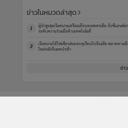
ข่าวในหมวดล่าสุด
ผู้นำสูงสุดเวียดนามเตรียมเยือนออสเตรเลีย-นิวซีแลนด์ย
1
ระดับความร่วมมือด้านเทคโนโลยี
เวียดนามได้ไฟเขียวส่งออกทุเรียนไปอินเดีย ตลาดทางเล
3
ใหม่หลังจีนลดนำเข้า
ข่า
ติดตามข่าวสารผ่านทาง LIN