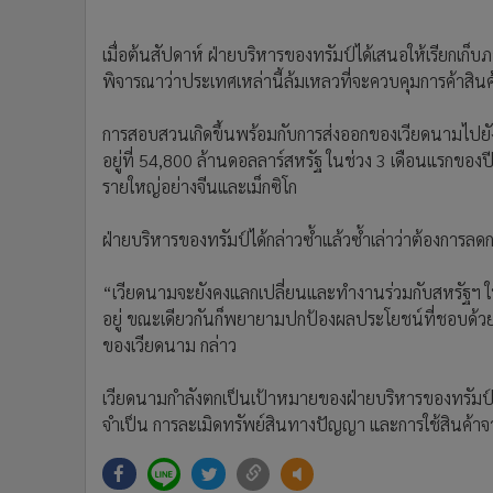
•
อินโดจีน
•
กองทุนรวม
เมื่อต้นสัปดาห์ ฝ่ายบริหารของทรัมป์ได้เสนอให้เรียกเก
•
Celeb Online
พิจารณาว่าประเทศเหล่านี้ล้มเหลวที่จะควบคุมการค้าสินค้
•
Factcheck
การสอบสวนเกิดขึ้นพร้อมกับการส่งออกของเวียดนามไปยังส
•
ญี่ปุ่น
อยู่ที่ 54,800 ล้านดอลลาร์สหรัฐ ในช่วง 3 เดือนแรกของปี
•
News1
รายใหญ่อย่างจีนและเม็กซิโก
•
Gotomanager
ฝ่ายบริหารของทรัมป์ได้กล่าวซ้ำแล้วซ้ำเล่าว่าต้องการล
“เวียดนามจะยังคงแลกเปลี่ยนและทำงานร่วมกับสหรัฐฯ ในลั
อยู่ ขณะเดียวกันก็พยายามปกป้องผลประโยชน์ที่ชอบด
ของเวียดนาม กล่าว
เวียดนามกำลังตกเป็นเป้าหมายของฝ่ายบริหารของทรัมป์ เ
จำเป็น การละเมิดทรัพย์สินทางปัญญา และการใช้สินค้าจ