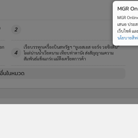
MGR Onli
MGR Online 
เสนอ ประสบก
ก
2
เว็บไซต์ แ
นโยบายสิทธ
ือก
เรือบรรทุกเครื่องบินสหรัฐฯ “ยูเอสเอส จอร์จ วอชิงตัน”
4
โผล่น่านน้ำเวียดนาม เทียบท่าดานัง ส่งสัญญาณความ
สัมพันธ์แข็งแกร่ง แม้ตึงเครียดการค้า
วอื่นในหมวด
MGR Online Application
E