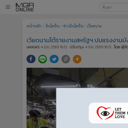
เลือกเครื่องมือท
•
หน้าหลัก
หน้าหลัก
อินโดจีน
ข่าวอินโดจีน
เวียดนาม
ค้นหา
•
ทันเหตุการณ์
Google
•
ภาคใต้
เวียดนามโต้รายงานสหรัฐฯ ปมแรงงานบั
•
ภูมิภาค
MGR Onl
เผยแพร่:
4 มิ.ย. 2569 16:12
ปรับปรุง:
4 มิ.ย. 2569 16:12
โดย: ผู้
•
Online Section
ค้นหาขั
•
บันเทิง
•
ผู้จัดการรายวัน
•
คอลัมนิสต์
•
ละคร
•
CbizReview
•
Cyber BIZ
•
ผู้จัดกวน
•
Good health & Well-being
•
Green Innovation & SD