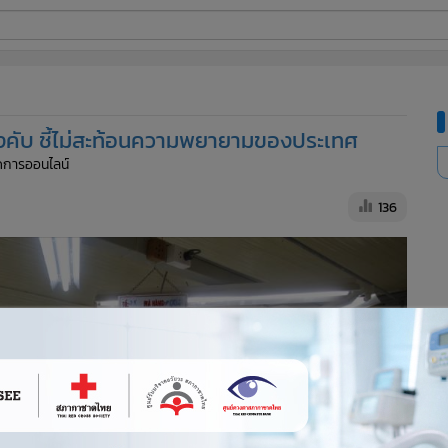
ี่ใช้
งคับ ชี้ไม่สะท้อนความพยายามของประเทศ
ine
จัดการออนไลน์
้นสูง
136