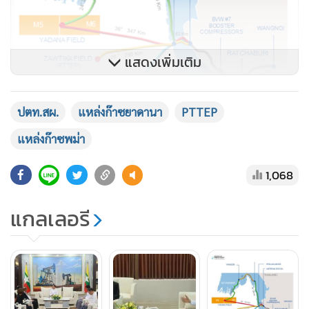
แสดงเพิ่มเติม
ปตท.สผ.
แหล่งก๊าซยาดานา
PTTEP
แหล่งก๊าซพม่า
แหล่งก๊าซธรรมชาติยาดานา และซอติก๊ะ นอกชายฝั่งเมียนมา ที่
1,068
ปตท.สผ.กำลังดำเนินการอยู่
แกลเลอรี