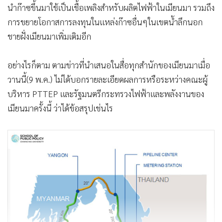
ปัญหาทางเทคนิคสำหรับเพิ่มกำลังการผลิตก๊าซธรรมชาติจาก
แหล่งยาดานา ซึ่งที่ผ่านมาปริมาณก๊าซธรรมชาติจากแหล่งนี้ผลิต
ได้น้อยลง นอกจากนี้ยังได้พูดคุยถึงความร่วมมือในการพัฒนาแห
ล่งก๊าซบล๊อก M3 หรือโครงการอ่องเตงคะ ในอ่าวเมาะตะมะ เพื่อ
นำก๊าซขึ้นมาใช้เป็นเชื้อเพลิงสำหรับผลิตไฟฟ้าในเมียนมา รวมถึง
การขยายโอกาสการลงทุนในแหล่งก๊าซอื่นๆในเขตน้ำลึกนอก
ชายฝั่งเมียนมาเพิ่มเติมอีก
อย่างไรก็ตาม ตามข่าวที่นำเสนอในสื่อทุกสำนักของเมียนมาเมื่อ
วานนี้(9 พ.ค.) ไม่ได้บอกรายละเอียดผลการหรือระหว่างคณะผู้
บริหาร PTTEP และรัฐมนตรีกระทรวงไฟฟ้าและพลังงานของ
เมียนมาครั้งนี้ ว่าได้ข้อสรุปเช่นไร