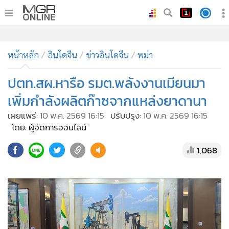
•
หน้าหลัก
•
ทันเหตุการณ์
•
ภาคใต้
•
ภูมิภาค
•
Online Section
หน้าหลัก
อินโดจีน
ข่าวอินโดจีน
พม่า
•
บันเทิง
•
ผู้จัดการรายวัน
ปตท.สผ.หารือ รมต.พลังงานเมียนมา
•
คอลัมนิสต์
เพิ่มกำลังผลิตก๊าซจากแหล่งยาดานา
•
ละคร
เผยแพร่:
10 พ.ค. 2569 16:15
ปรับปรุง:
10 พ.ค. 2569 16:15
•
CbizReview
โดย: ผู้จัดการออนไลน์
•
Cyber BIZ
1,068
•
ผู้จัดกวน