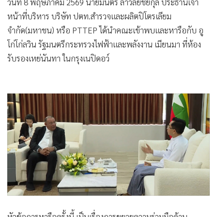
MGR Online - CEO ปตท.สผ. นำคณะเข้าหารือรัฐมนตรี
•
เกม
กระทรวงไฟฟ้าและพลังงาน เมียนมา เรื่องการเพิ่มกำลังการผลิต
•
วิทยาศาสตร์
ก๊าซจากแหล่งยาดานา และบล๊อก M3
•
SMEs
•
หุ้น
วันที่ 8 พฤษภาคม 2569 นายมนตรี ลาวัลย์ชัยกุล ประธานเจ้า
•
อินโดจีน
หน้าที่บริหาร บริษัท ปตท.สำรวจและผลิตปิโตรเลียม
•
กองทุนรวม
จำกัด(มหาชน) หรือ PTTEP ได้นำคณะเข้าพบและหารือกับ อู
•
Celeb Online
โก่โก่ลวิน รัฐมนตรีกระทรวงไฟฟ้าและพลังงาน เมียนมา ที่ห้อง
•
Factcheck
รับรองเหย่นันทา ในกรุงเนปิดอว์
•
ญี่ปุ่น
•
News1
•
Gotomanager