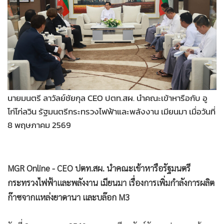
•
Good health & Well-being
•
Green Innovation & SD
•
Management & HR
•
MGR Live
•
Infographic
•
การเมือง
•
ท่องเที่ยว
•
กีฬา
•
ต่างประเทศ
•
Special Scoop
นายมนตรี ลาวัลย์ชัยกุล CEO ปตท.สผ. นำคณะเข้าหารือกับ อู
•
เศรษฐกิจ-ธุรกิจ
โก่โก่ลวิน รัฐมนตรีกระทรวงไฟฟ้าและพลังงาน เมียนมา เมื่อวันที่
•
จีน
8 พฤษภาคม 2569
•
ชุมชน-คุณภาพชีวิต
•
อาชญากรรม
•
Motoring