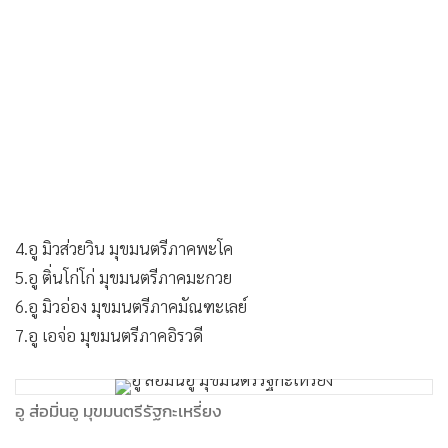
4.อู มิวส่วยวิน มุขมนตรีภาคพะโค
5.อู ติ่นโก่โก่ มุขมนตรีภาคมะกวย
6.อู มิวอ่อง มุขมนตรีภาคมัณฑะเลย์
7.อู เอจ่อ มุขมนตรีภาคอิรวดี
อู ส่อมิ่นอู มุขมนตรีรัฐกะเหรี่ยง
Khit Thit Media สำนักข่าวที่สนับสนุนรัฐบาลเงา(NUG) ของ
อดีตนักการเมืองพรรค NLD ที่ต่อต้านรัฐบาลทหาร ให้ข้อมูลเพิ่ม