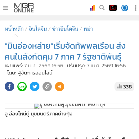
•
หน้าหลัก
หน้าหลัก
อินโดจีน
ข่าวอินโดจีน
พม่า
•
ทันเหตุการณ์
•
"มินอ่องหล่าย"เริ่มจัดทัพพลเรือน ส่ง
ภาคใต้
•
ภูมิภาค
คนในสังกัดคุม 7 ภาค 7 รัฐชาติพันธุ์
•
Online Section
เผยแพร่:
7 เม.ย. 2569 16:56
ปรับปรุง:
7 เม.ย. 2569 16:56
•
บันเทิง
โดย: ผู้จัดการออนไลน์
•
ผู้จัดการรายวัน
338
•
คอลัมนิสต์
•
ละคร
อู อ่องไหน่ตู่ มุขมนตรีภาคย่างกุ้ง
•
CbizReview
•
Cyber BIZ
MGR Online - ประธานาธิบดี"มินอ่องหล่าย"เริ่มจัดทัพพลเรือน
•
ผู้จัดกวน
ส่งคนในสังกัดขึ้นรับตำแหน่งมุขมนตรี 7 ภาค 7 รัฐชาติพันธุ์ มีทั้ง