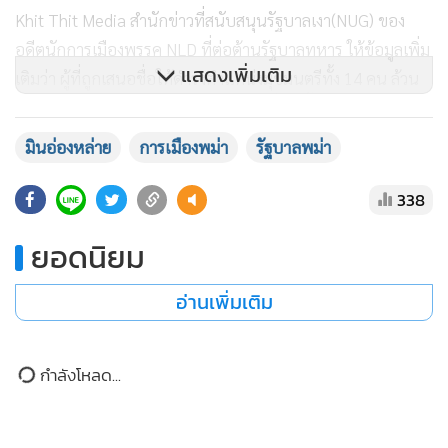
เติมว่า ผู้ที่ถูกเสนอชื่อให้ดำรงตำแหน่งมุขมนตรีทั้ง 14 คน ล้วน
แสดงเพิ่มเติม
เป็นคนของ พล.อ.อาวุโส มินอ่องหล่าย ที่เพิ่งขึ้นรับตำแหน่ง
ประธานาธิบดีเมียนมาอย่างเป็นทางการ โดย Khit Thit Media
ได้เสนอข้อมูลประวัติส่วนตัวแบบย่อของมุขมนตรีบางคน เช่น
มินอ่องหล่าย
การเมืองพม่า
รัฐบาลพม่า
-อู อ่องไหน่ตู่ มุขมนตรีภาคย่างกุ้ง เป็นอดีตนายตำรวจ ก่อน
338
เกษียณดำรงตำแหน่ง รองผู้บัญชาการตำรวจแห่งชาติเมียนมา
ยอดนิยม
-อู อ่องวินตาน มุขมนตรีรัฐมอญ เป็นอดีตนายทหารยศพลจัตวา
อ่านเพิ่มเติม
-อู มิวส่วยวิน มุขมนตรีภาคพะโค เป็นอดีตนายตำรวจ
ข่าวในหมวดล่าสุด
-อู ส่อมิ่นอู มุขมนตรีรัฐกะเหรี่ยง เป็นอดีตนักการเมืองสังกัด
พรรคสหสามัคคีและการพัฒนา(USDP) และเป็นมุขมนตรีรัฐ
พม่าอ่วม! เขื่อนแตกน้ำซัดท่วมหมู่บ้านในอิรวดีกว่า 100
1
กะเหรี่ยงตั้งแต่รัฐบาลชุดที่แล้ว ซึ่งเป็นรัฐบาลที่มาจากกองทัพ
แห่ง ดับแล้ว 2 ราย