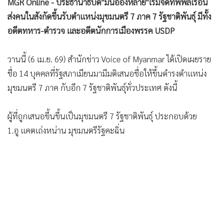
•
Good health & Well-being
อดีตทหาร-ตำรวจ และอดีตนักการเมืองพรรค USDP
•
Green Innovation & SD
•
Management & HR
วานนี้ (6 เม.ย. 69) สำนักข่าว Voice of Myanmar ได้เปิดเผยราย
•
MGR Live
ชื่อ 14 บุคคลที่รัฐสภาเมียนมามีมติเสนอชื่อให้ขึ้นดำรงตำแหน่ง
•
มุขมนตรี 7 ภาค กับอีก 7 รัฐชาติพันธุ์ทั่วประเทศ ดังนี้
Infographic
•
การเมือง
ผู้ที่ถูกเสนอขึ้นขึ้นเป็นมุขมนตรี 7 รัฐชาติพันธุ์ ประกอบด้วย
•
ท่องเที่ยว
1.อู แคตเถ่งหน่าน มุขมนตรีรัฐคะฉิ่น
•
กีฬา
•
ต่างประเทศ
•
Special Scoop
•
เศรษฐกิจ-ธุรกิจ
•
จีน
•
ชุมชน-คุณภาพชีวิต
•
อาชญากรรม
•
Motoring