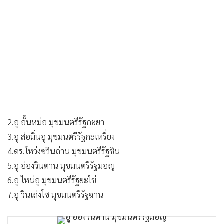
•
เกม
•
วิทยาศาสตร์
•
SMEs
•
หุ้น
•
อินโดจีน
•
กองทุนรวม
2.อู อั้นหม่อ มุขมนตรีรัฐกะยา
•
Celeb Online
3.อู ส่อมิ่นอู มุขมนตรีรัฐกะเหรี่ยง
•
Factcheck
4.ดร.โหว่งซวินถ่าน มุขมนตรีรัฐชิน
•
ญี่ปุ่น
5.อู อ่องวินตาน มุขมนตรีรัฐมอญ
•
News1
6.อู ไหน่อู มุขมนตรีรัฐยะไข่
•
Gotomanager
7.อู วินเถ่งโซ มุขมนตรีรัฐฉาน
อู อ่องวินตาน มุขมนตรีรัฐมอญ