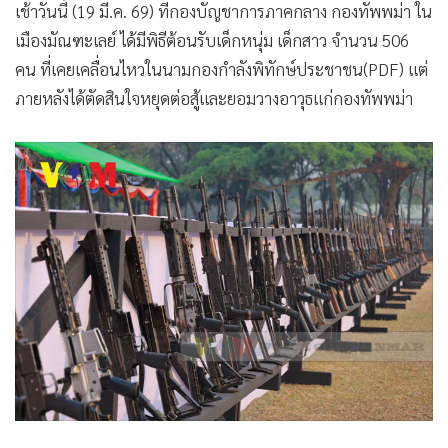
อาวุธแก่กองทัพพม่า
•
เกม
•
วิทยาศาสตร์
เช้าวันนี้ (19 มี.ค. 69) ที่กองบัญชาการภาคกลาง กองทัพพม่า ใน
•
SMEs
เมืองมัณฑะเลย์ ได้มีพิธีต้อนรับเด็กหนุ่ม เด็กสาว จำนวน 506
•
หุ้น
คน ที่เคยเคลื่อนไหวในนามกองกำลังพิทักษ์ประชาชน(PDF) แต่
•
อินโดจีน
ภายหลังได้ตัดสินใจหยุดต่อสู้และยอมวางอาวุธแก่กองทัพพม่า
•
กองทุนรวม
•
Celeb Online
•
Factcheck
•
ญี่ปุ่น
•
News1
•
Gotomanager