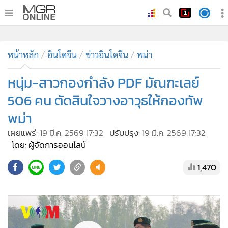
•
หน้าหลัก
•
ทันเหตุการณ์
•
ภาคใต้
•
ภูมิภาค
•
Online Section
หน้าหลัก
อินโดจีน
ข่าวอินโดจีน
พม่า
•
บันเทิง
•
ผู้จัดการรายวัน
หนุ่ม-สาวกองกำลัง PDF มัณฑะเลย์
•
คอลัมนิสต์
506 คน ตัดสินใจวางอาวุธให้กองทัพ
•
ละคร
พม่า
•
CbizReview
เผยแพร่:
19 มี.ค. 2569 17:32
ปรับปรุง:
19 มี.ค. 2569 17:32
•
Cyber BIZ
โดย: ผู้จัดการออนไลน์
•
ผู้จัดกวน
1,470