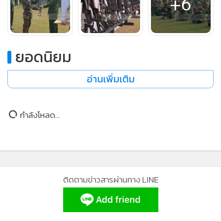
+6
พิธีวางอาวุธที่จัดขึ้นเมื่อเช้าวันนี้ มี อู มิวอ่อง มุขมนตรีภา
คมัณฑะเลย์ พลจัตวา อ่องเธ ผู้บัญชาการกองทัพภาคกลาง เป็น
ตัวแทนต้อนรับ มีนายทหารของกองบัญชาการกองทัพภาคกลาง
ตลอดจนพ่อแม่ ผู้ปกครอง และญาติพี่น้องของอดีต PDF ที่กลับ
ยอดนิยม
ใจทั้ง 506 คน เข้าร่วม
อ่านเพิ่มเติม
นอกจากการตัดสินใจหยุดสู้รบแล้ว อดีต PDF ทั้ง 506 คน ยังได้
นำอาวุธ ประกอบด้วย ปืนไรเฟิลกว่า 100 กระบอก และเครื่อง
กระสุนอีกกว่า 6,000 นัด มามอบให้กับกองทัพพม่า
กำลังโหลด...
ในพิธี หลังการกล่าวต้อนรับโดยมุขมนตรีภาคมัณฑะเลย์และผู้
บัญชาการกองทัพภาคกลางแล้ว ยังได้มีการจัดเลี้ยงอาหารแก่
อดีต PDF ทั้ง 506 คนกับครอบครัวอีกด้วย