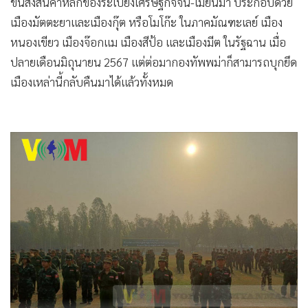
การต่อสู้ของ PDF Mandalay ที่รุนแรงและถูกนำเสนอเป็นข่าว
อย่างต่อเนื่อง คือการร่วมมือกับกองทัพตะอั้ง(TNLA) และ
กองทัพอาระกัน(AA) เปิดปฏิบัติการ 1027 รอบที่ 2 ที่ในช่วงแรก
ใช้ชื่อว่า"ปฏิบัติการฉาน-มัณฑ์" บุกโจมตีหน่วยทหารพม่าใน
หลายเมืองเขตบริเวณรอยต่อระหว่างภาคมัณฑะเลย์กับรัฐฉาน
เหนือ โดยเฉพาะตามแนวทางหลวงหมายเลข 3 ที่เป็นเส้นทาง
ขนส่งสินค้าหลักของระเบียงเศรษฐกิจจีน-เมียนมา ประกอบด้วย
เมืองมัตตะยาและเมืองกุ๊ต หรือโมโก๊ะ ในภาคมัณฑะเลย์ เมือง