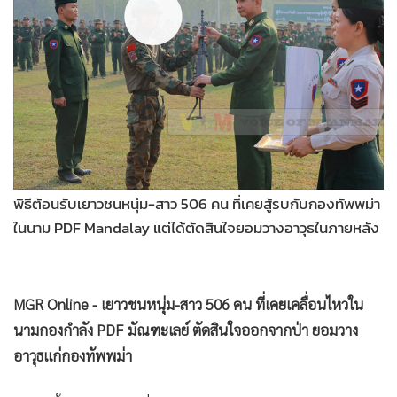
•
Good health & Well-being
•
Green Innovation & SD
•
Management & HR
•
MGR Live
•
Infographic
•
การเมือง
•
ท่องเที่ยว
•
กีฬา
•
ต่างประเทศ
•
Special Scoop
•
เศรษฐกิจ-ธุรกิจ
พิธีต้อนรับเยาวชนหนุ่ม-สาว 506 คน ที่เคยสู้รบกับกองทัพพม่า
•
จีน
ในนาม PDF Mandalay แต่ได้ตัดสินใจยอมวางอาวุธในภายหลัง
•
ชุมชน-คุณภาพชีวิต
•
อาชญากรรม
MGR Online - เยาวชนหนุ่ม-สาว 506 คน ที่เคยเคลื่อนไหวใน
นามกองกำลัง PDF มัณฑะเลย์ ตัดสินใจออกจากป่า ยอมวาง
•
Motoring