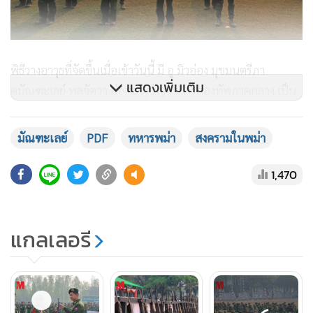
หนองเขียว เมืองจ๊อกแม เมืองสีป้อ และเมืองมีต ในรัฐฉาน เมื่อ
ปลายเดือนมิถุนายน 2567 แต่ต่อมากองทัพพม่าก็สามารถบุกยึด
เมืองเหล่านี้กลับคืนมาได้แล้วทั้งหมด
แสดงเพิ่มเติม
มัณฑะเลย์
PDF
ทหารพม่า
สงครามในพม่า
1,470
แกลเลอรี