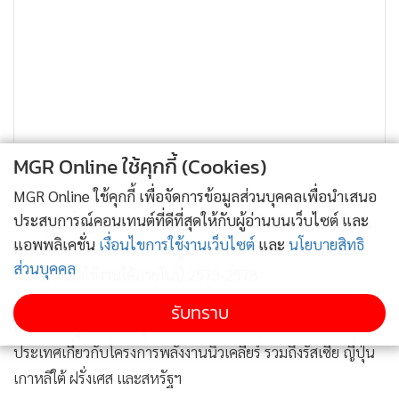
MGR Online ใช้คุกกี้ (Cookies)
MGR Online ใช้คุกกี้ เพื่อจัดการข้อมูลส่วนบุคคลเพื่อนำเสนอ
ประสบการณ์คอนเทนต์ที่ดีที่สุดให้กับผู้อ่านบนเว็บไซต์ และ
ก่อนหน้านี้ รัฐบาลเวียดนามได้ระบุไว้ว่าโรงไฟฟ้านิวเคลียร์แห่ง
แอพพลิเคชั่น
เงื่อนไขการใช้งานเว็บไซต์
และ
นโยบายสิทธิ
แรกที่จะมีกำลังการผลิตรวมสูงถึง 6.4 กิกะวัตต์ คาดว่าจะ
ส่วนบุคคล
สามารถเปิดใช้งานได้ภายในปี 2573-2578
รับทราบ
เมื่อต้นปี รัฐบาลได้ระบุว่าจะมีการเจรจาหารือกับพันธมิตรต่าง
ประเทศเกี่ยวกับโครงการพลังงานนิวเคลียร์ รวมถึงรัสเซีย ญี่ปุ่น
เกาหลีใต้ ฝรั่งเศส และสหรัฐฯ