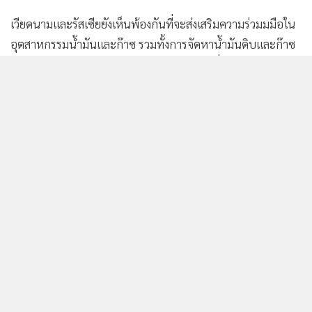
เวียดนามและรัสเซียยังเห็นพ้องกันที่จะส่งเสริมความร่วมมมือใน
อุตสาหกรรมน้ำมันและก๊าซ รวมทั้งการจัดหาน้ำมันดิบและก๊าซ
ธรรมชาติเหลวจากรัสเซียมายังเวียดนาม ตามที่ระบุในคำแถลง
ร่วม
แสดงเพิ่มเติม
นอกจากนี้ คำแถลงยังระบุว่ารัสเซียและเวียดนามจะอำนวยความ
สะดวกในการขยายบริษัทพลังงานของตนในดินแดนของกันและ
568
กันด้วย.
ยอดนิยม
อ่านเพิ่มเติม
ข่าวที่เกี่ยวข้อง