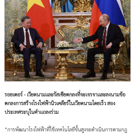
•
Good health & Well-being
•
Green Innovation & SD
•
Management & HR
•
MGR Live
•
Infographic
•
การเมือง
•
ท่องเที่ยว
•
กีฬา
•
ต่างประเทศ
•
Special Scoop
•
เศรษฐกิจ-ธุรกิจ
รอยเตอร์ - เวียดนามและรัสเซียตกลงที่จะเจรจาและลงนามข้อ
•
จีน
ตกลงการสร้างโรงไฟฟ้านิวเคลียร์ในเวียดนามโดยเร็ว สอง
ประเทศระบุในคำแถลงร่วม
•
ชุมชน-คุณภาพชีวิต
•
อาชญากรรม
“การพัฒนาโรงไฟฟ้าที่ใช้เทคโนโลยีขั้นสูงจะดำเนินการตามกฎ
•
Motoring