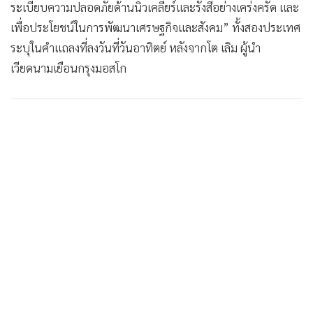
ระเบียบความปลอดภัยด้านนิวเคลียร์และรังสีอย่างเคร่งครัด และ
•
เกม
เพื่อประโยชน์ในการพัฒนาเศรษฐกิจและสังคม” ทั้งสองประเทศ
•
วิทยาศาสตร์
ระบุในคำแถลงที่ลงวันที่วันอาทิตย์ หลังจากโต เลิม ผู้นำ
•
SMEs
เวียดนามเยือนกรุงมอสโก
•
หุ้น
•
อินโดจีน
•
กองทุนรวม
•
Celeb Online
•
Factcheck
•
ญี่ปุ่น
•
News1
•
Gotomanager