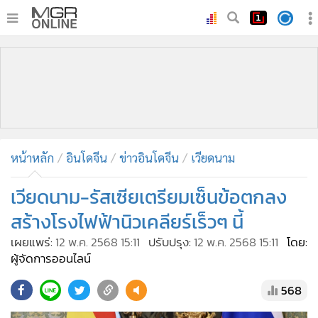
•
หน้าหลัก
•
ทันเหตุการณ์
•
ภาคใต้
•
ภูมิภาค
•
Online Section
หน้าหลัก
อินโดจีน
ข่าวอินโดจีน
เวียดนาม
•
บันเทิง
•
ผู้จัดการรายวัน
เวียดนาม-รัสเซียเตรียมเซ็นข้อตกลง
•
คอลัมนิสต์
สร้างโรงไฟฟ้านิวเคลียร์เร็วๆ นี้
•
ละคร
เผยแพร่:
12 พ.ค. 2568 15:11
ปรับปรุง:
12 พ.ค. 2568 15:11
โดย:
•
CbizReview
ผู้จัดการออนไลน์
•
Cyber BIZ
568
•
ผู้จัดกวน