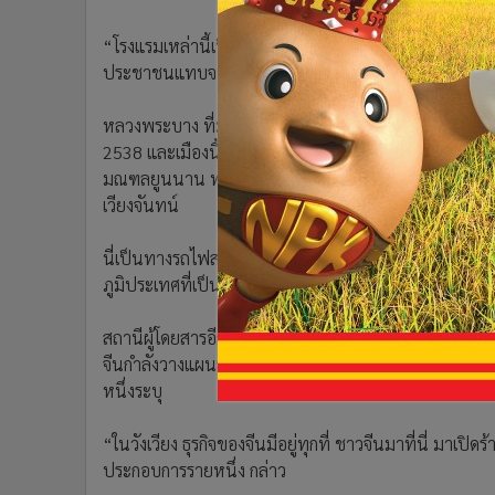
•
อินโดจีน
“โรงแรมเหล่านี้เป็นของคนจีน และร้านอาหารก็จะเป็นข
•
กองทุนรวม
ประชาชนแทบจะไม่ได้อะไรเลย” นักธุรกิจชาวลาวรายหนึ่ง ก
•
Celeb Online
•
Factcheck
หลวงพระบาง ที่มีความสำคัญทางสถาปัตยกรรมและวัฒนธร
•
ญี่ปุ่น
2538 และเมืองนี้เป็นหนึ่งใน 10 สถานีผู้โดยสารบนเส้นทาง
•
News1
มณฑลยูนนาน ทางตะวันตกเฉียงใต้ของจีน ผ่านเมืองชา
•
Gotomanager
เวียงจันทน์
นี่เป็นทางรถไฟสายแรกที่เจาะเข้ามาในลาว ประเทศที่โ
ภูมิประเทศที่เป็นภูเขา และประชากรที่เบาบาง
สถานีผู้โดยสารอีกแห่งหนึ่งอยู่ในเมืองวังเวียง ซึ่งถือเป็
จีนกำลังวางแผนสร้างแหล่งท่องเที่ยวขนาดใหญ่ที่โรงงานป
หนึ่งระบุ
“ในวังเวียง ธุรกิจของจีนมีอยู่ทุกที่ ชาวจีนมาที่นี่ มาเปิด
ประกอบการรายหนึ่ง กล่าว