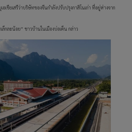
ุเอเชียเสรีว่าบริษัทของจีนกำลังปรับปรุงกาสิโนเก่า ที่อยู่ห่างจาก
ะเล็กละน้อย” ชาวบ้านในเมืองบ่อเต็น กล่าว