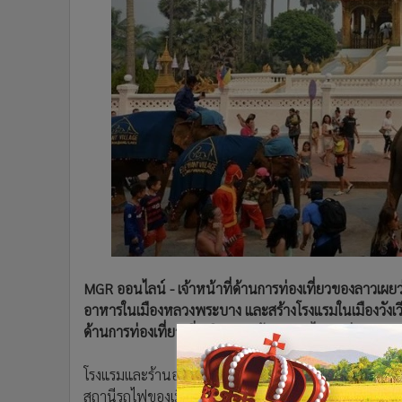
•
Management & HR
•
MGR Live
•
Infographic
•
การเมือง
•
ท่องเที่ยว
•
กีฬา
•
ต่างประเทศ
•
Special Scoop
•
เศรษฐกิจ-ธุรกิจ
•
จีน
•
ชุมชน-คุณภาพชีวิต
•
อาชญากรรม
MGR ออนไลน์ - เจ้าหน้าที่ด้านการท่องเที่ยวของลาวเผย
•
Motoring
อาหารในเมืองหลวงพระบาง และสร้างโรงแรมในเมืองวังเ
•
เกม
ด้านการท่องเที่ยวเพิ่มเติมตามเส้นทางรถไฟมูลค่า 6,000
•
วิทยาศาสตร์
•
SMEs
โรงแรมและร้านอาหารในหลวงพระบาง ที่เป็นจุดหมายปลายท
•
หุ้น
สถานีรถไฟของเมือง หรือใกล้แม่น้ำโขงโดยมีเป้าหมายที่นั