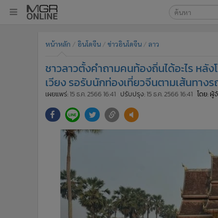
เลือกเครื่องมือท
•
หน้าหลัก
หน้าหลัก
อินโดจีน
ข่าวอินโดจีน
ลาว
ค้นหา
•
ทันเหตุการณ์
Google
•
ภาคใต้
ชาวลาวตั้งคำถามคนท้องถิ่นได้อะไร หลัง
•
ภูมิภาค
MGR Onl
เวียง รอรับนักท่องเที่ยวจีนตามเส้นทางร
•
Online Section
เผยแพร่:
15 ธ.ค. 2566 16:41
ปรับปรุง:
15 ธ.ค. 2566 16:41
โดย: ผู
ค้นหาขั
•
บันเทิง
•
ผู้จัดการรายวัน
•
คอลัมนิสต์
•
ละคร
•
CbizReview
•
Cyber BIZ
•
ผู้จัดกวน
•
Good health & Well-being
•
Green Innovation & SD