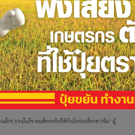
องคนจีนเช่นกัน แน่นอนว่าเงินจะตกเป็นของจีน ส่วนลาวและ
ล่าวกับสำนักข่าววิทยุเอเชียเสรี
รม ได้รับการขึ้นทะเบียนเป็นมรดกโลกโดยองค์การยูเนสโกในปี
รถไฟความเร็วสูงลาว-จีน ที่เปิดให้บริการในปี 2564 ที่วิ่งจาก
ยแดนบ่อเต็น ในแขวงหลวงน้ำทาของลาว เข้ามายังนครหลวง
ครงสร้างพื้นฐานด้านคมนาคมถูกจำกัดมานานเนื่องจากความยากจน
นพื้นที่ที่มีทัศนียภาพสวยงามที่สุดแห่งหนึ่งของประเทศ บริษัทของ
ูนซีเมนต์เก่า และที่สนามบินร้างของเมือง เจ้าของบริษัททัวร์ราย
ร้านเล็กๆ จากนั้นก็ขายแพ็กเกจทัวร์ให้กับนักท่องเที่ยวชาวจีน” ผู้