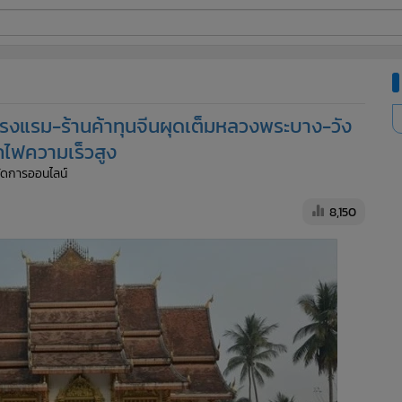
ี่ใช้
โรงแรม-ร้านค้าทุนจีนผุดเต็มหลวงพระบาง-วัง
ine
ถไฟความเร็วสูง
้จัดการออนไลน์
้นสูง
8,150