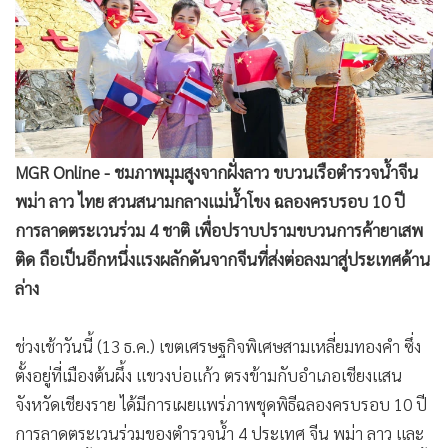
•
Good health & Well-being
พม่า ลาว ไทย สวนสนามกลางแม่น้ำโขง ฉลองครบรอบ 10 ปี
•
การลาดตระเวนร่วม 4 ชาติ เพื่อปราบปรามขบวนการค้ายาเสพ
Green Innovation & SD
ติด ถือเป็นอีกหนึ่งแรงผลักดันจากจีนที่ส่งต่อลงมาสู่ประเทศด้าน
•
Management & HR
ล่าง
•
MGR Live
•
Infographic
ช่วงเช้าวันนี้ (13 ธ.ค.) เขตเศรษฐกิจพิเศษสามเหลี่ยมทองคำ ซึ่ง
•
การเมือง
ตั้งอยู่ที่เมืองต้นผึ้ง แขวงบ่อแก้ว ตรงข้ามกับอำเภอเชียงแสน
•
ท่องเที่ยว
จังหวัดเชียงราย ได้มีการเผยแพร่ภาพชุดพิธีฉลองครบรอบ 10 ปี
•
กีฬา
การลาดตระเวนร่วมของตำรวจน้ำ 4 ประเทศ จีน พม่า ลาว และ
•
ต่างประเทศ
ไทย ซึ่งจัดขึ้นที่ด่านสากลสามเหลี่ยมทองคำ บ้านมอม เมืองต้นผึ้ง
•
Special Scoop
เมื่อวันเสาร์ที่ 11 ธันวาคม
•
เศรษฐกิจ-ธุรกิจ
•
จีน
การร่วมลาดตระเวนของตำรวจน้ำ 4 ชาติ เป็นไปตามสัญญาว่า
•
ชุมชน-คุณภาพชีวิต
ด้วยการลาดตระเวนทางน้ำ เพื่อป้องกันและปราบปราม
•
อาชญากรรม
อาชญากรรมและการกระทำผิดกฎหมาย โดยเฉพาะขบวนการ
•
Motoring
ค้ายาเสพติดตลอดแนวลำน้ำโขง ตั้งแต่เขตแดนจีนลงมาถึงไทย