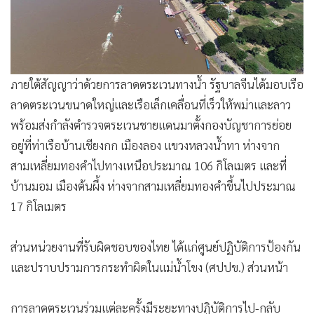
ส่วนหน่วยงานที่รับผิดชอบของไทย ได้แก่ศูนย์ปฏิบัติการป้องกัน
และปราบปรามการกระทำผิดในแม่น้ำโขง (ศปปข.) ส่วนหน้า
การลาดตระเวนร่วมแต่ละครั้งมีระยะทางปฏิบัติการไป-กลับ
ประมาณ 500 กิโลเมตร โดยที่จีนเริ่มต้นจากท่าเรือกวนเล่ย สิบ
สองปันนา ซึ่งเป็นสามเหลี่ยมรอยต่อชายแดนจีน พม่า ลาว ลงมา
ถึงสามเหลี่ยมทองคำพื้นที่รอยต่อชายแดนพม่า ลาว ไทย ระยะ
ทางรวม 264 กิโลเมตร
จากท่าเรือกวนเล่ย มาถึงสามเหลี่ยมทองคำ เป็นการลาดตระเวน
ร่วมของเรือตำรวจน้ำจีน พม่า ลาว ส่วนตั้งแต่สามเหลี่ยมทองคำ
ลงไปถึงแก่งผาได จุดสิ้นสุดชายแดนไทย-ลาว ที่อำเภอเวียงแก่น
จังหวัดเชียงราย เป็นปฏิบัติการของ ศปปข.