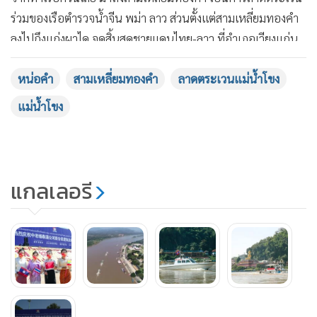
หน่อคำ
สามเหลี่ยมทองคำ
ลาดตระเวนแม่น้ำโขง
แม่น้ำโขง
แกลเลอรี
+8
กำลังโหลด...