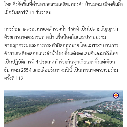
•
เกม
เป็นปฏิบัติการที่ 4 ประเทศทำร่วมกันทุกเดือนมาตั้งแต่เดือน
ธันวาคม 2554 และเดือนธันวาคมปีนี้ เป็นการลาดตระเวนร่วม
•
วิทยาศาสตร์
ครั้งที่ 112
•
SMEs
•
หุ้น
•
อินโดจีน
ภาพมุมสูง การร่วมสวนสนามของเรือตำรวจน้ำ 4 ประเทศ จีน
•
กองทุนรวม
พม่า ลาว ไทย กลางแม่น้ำโขง
•
Celeb Online
•
Factcheck
ภายใต้สัญญาว่าด้วยการลาดตระเวนทางน้ำ รัฐบาลจีนได้มอบเรือ
•
ญี่ปุ่น
ลาดตระเวนขนาดใหญ่และเรือเล็กเคลื่อนที่เร็วให้พม่าและลาว
•
News1
พร้อมส่งกำลังตำรวจตระเวนชายแดนมาตั้งกองบัญชาการย่อย
•
Gotomanager
อยู่ที่ท่าเรือบ้านเชียงกก เมืองลอง แขวงหลวงน้ำทา ห่างจาก
สามเหลี่ยมทองคำไปทางเหนือประมาณ 106 กิโลเมตร และที่
บ้านมอม เมืองต้นผึ้ง ห่างจากสามเหลี่ยมทองคำขึ้นไปประมาณ
17 กิโลเมตร