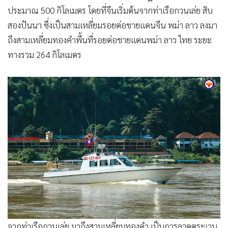
เหตุผลที่ตำรวจน้ำ 4 ประเทศต้องมีความความร่วมมือกัน
เนื่องจากเกิดกรณีปล้นเรือสินค้าจีน 2 ลำ โดยแก๊งค้ายาเสพติด
รายใหญ่ในรัฐชานที่มี “หน่อคำ” ชาวไทใหญ่เป็นหัวหน้า เมื่อวัน
ที่ 5 ตุลาคม 2554 และมีการสังหารลูกเรือชาวจีนเสียชีวิตถึง 13
ราย ต่อมา ตำรวจจีนโดยความร่วมมือของตำรวจพม่าและลาว
สามารถจับกุมตัวหน่อคำได้ และถูกส่งตัวไปดำเนินคดีในจีน จน
หน่อคำถูกตัดสินประหารชีวิตที่นครคุนหมิง มณฑลยูนนาน เมื่อ
ปี 2556.