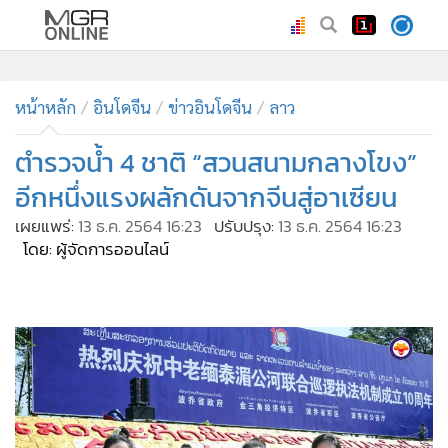
•
หน้าหลัก
•
หน้าหลัก
ทันเหตุการณ์
อินโดจีน
ข่าวอินโดจีน
ลาว
•
ภาคใต้
ตำรวจน้ำ 4 ชาติ “สวนสนามกลางโขง”
•
ภูมิภาค
อีกหนึ่งแรงผลักดันจากจีนสู่อาเซียน
•
Online Section
เผยแพร่:
13 ธ.ค. 2564 16:23
ปรับปรุง:
13 ธ.ค. 2564 16:23
•
บันเทิง
โดย: ผู้จัดการออนไลน์
•
ผู้จัดการรายวัน
•
คอลัมนิสต์
•
ละคร
•
CbizReview
•
Cyber BIZ
•
ผู้จัดกวน
MGR Online - ชมภาพมุมสูงจากฝั่งลาว ขบวนเรือตำรวจน้ำจีน