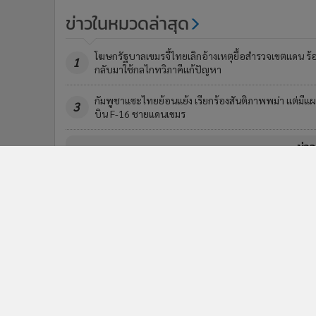
ข่าวในหมวดล่าสุด
โฆษกรัฐบาลเขมรจี้ไทยเลิกอ้างเหตุยื้อสำรวจเขตแดน ร้
1
กลับมาใช้กลไกทวิภาคีแก้ปัญหา
กัมพูชาแซะไทยย้อนแย้ง เรียกร้องสันติภาพพม่า แต่มีแ
3
บิน F-16 ชายแดนเขมร
ข่า
ติดตามข่าวสารผ่านทาง LIN