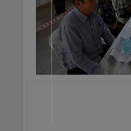
•
Management & HR
•
MGR Live
•
Infographic
•
การเมือง
•
ท่องเที่ยว
•
กีฬา
•
ต่างประเทศ
•
Special Scoop
•
เศรษฐกิจ-ธุรกิจ
•
จีน
•
ชุมชน-คุณภาพชีวิต
•
อาชญากรรม
•
Motoring
•
เกม
•
วิทยาศาสตร์
•
SMEs
•
หุ้น