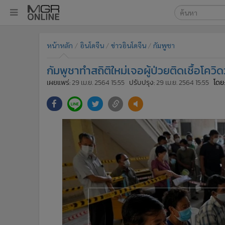
เลือกเครื่องมือท
•
หน้าหลัก
หน้าหลัก
อินโดจีน
ข่าวอินโดจีน
กัมพูชา
ค้นหา
•
ทันเหตุการณ์
Google
•
ภาคใต้
กัมพูชาทำสถิติใหม่เจอผู้ป่วยติดเชื้อโควิ
•
ภูมิภาค
MGR Onl
เผยแพร่:
29 เม.ย. 2564 15:55
ปรับปรุง:
29 เม.ย. 2564 15:55
โดย:
•
Online Section
ค้นหาขั
•
บันเทิง
•
ผู้จัดการรายวัน
•
คอลัมนิสต์
•
ละคร
•
CbizReview
•
Cyber BIZ
•
ผู้จัดกวน
•
Good health & Well-being
•
Green Innovation & SD