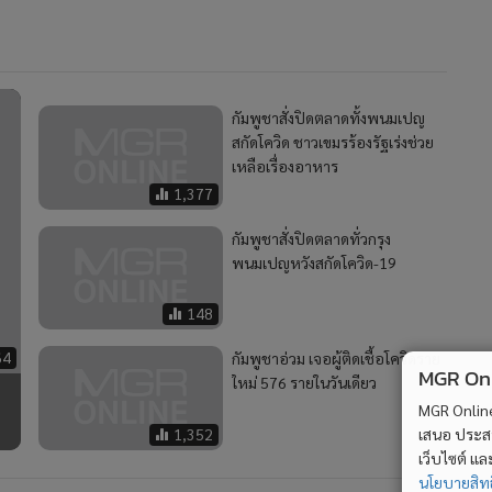
กัมพูชาสั่งปิดตลาดทั้งพนมเปญ
สกัดโควิด ชาวเขมรร้องรัฐเร่งช่วย
เหลือเรื่องอาหาร
1,377
กัมพูชาสั่งปิดตลาดทั่วกรุง
พนมเปญหวังสกัดโควิด-19
148
64
กัมพูชาอ่วม เจอผู้ติดเชื้อโควิดราย
MGR Onli
ใหม่ 576 รายในวันเดียว
MGR Online 
1,352
เสนอ ประสบก
เว็บไซต์ แ
นโยบายสิทธ