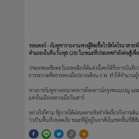
•
อินโดจีน
•
กองทุนรวม
•
Celeb Online
•
Factcheck
•
ญี่ปุ่น
รอยเตอร์ - กัมพูชารายงานพบผู้ติดเชื้อไวรัสโคโรนาสาย
•
News1
คำแถลงในคืนวันพุธ (28) ในขณะที่ประเทศกำลังต่อสู้เพื่
•
Gotomanager
ประเทศเอเชียตะวันออกเฉียงใต้แห่งนี้เคยได้รับการบันทึกว่
การระบาดที่ตรวจพบเมื่อปลายเดือน ก.พ. ทำให้จำนวนผู้ป่วย
ทางการกัมพูชาออกมาตรการล็อกดาวน์กรุงพนมเปญ และเมือง
แห่งในเมืองหลวงเมื่อวันเสาร์
อย่างไรก็ตาม รัฐบาลได้ผ่อนคลายข้อจำกัดเกี่ยวกับการเดินท
ว่าเป็นพื้นที่ปลอดภัย ขณะที่ผู้อยู่ในอาศัยในเขตพื้นที