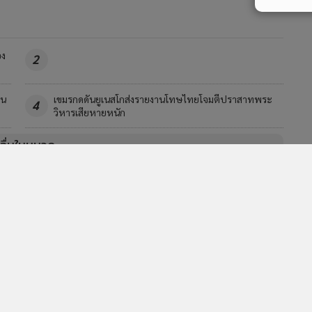
อง
2
ผน
เขมรกดดันยูเนสโกส่งรายงานโทษไทยโจมตีปราสาทพระ
4
วิหารเสียหายหนัก
วอื่นในหมวด
MGR Online Application
E