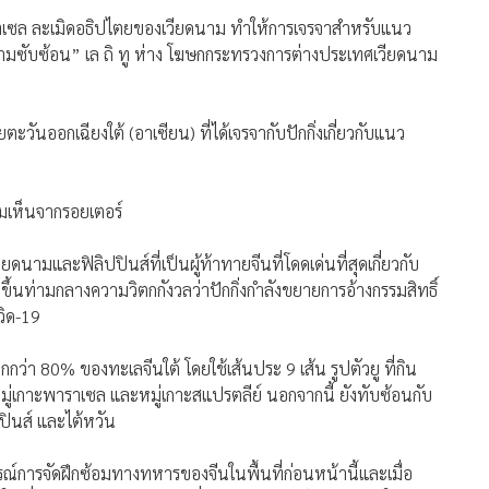
าราเซล ละเมิดอธิปไตยของเวียดนาม ทำให้การเจรจาสำหรับแนว
วามซับซ้อน” เล ถิ ทู ห่าง โฆษกกระทรวงการต่างประเทศเวียดนาม
ันออกเฉียงใต้ (อาเซียน) ที่ได้เจรจากับปักกิ่งเกี่ยวกับแนว
เห็นจากรอยเตอร์
ียดนามและฟิลิปปินส์ที่เป็นผู้ท้าทายจีนที่โดดเด่นที่สุดเกี่ยวกับ
่มขึ้นท่ามกลางความวิตกกังวลว่าปักกิ่งกำลังขยายการอ้างกรรมสิทธิ์
ิด-19
ว่า 80% ของทะเลจีนใต้ โดยใช้เส้นประ 9 เส้น รูปตัวยู ที่กิน
เกาะพาราเซล และหมู่เกาะสแปรตลีย์ นอกจากนี้ ยังทับซ้อนกับ
ปินส์ และไต้หวัน
ารณ์การจัดฝึกซ้อมทางทหารของจีนในพื้นที่ก่อนหน้านี้และเมื่อ