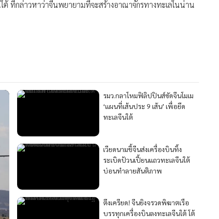
ลจีนใต้ ที่กล่าวหาว่าจีนพยายามที่จะสร้างอาณาจักรทางทะเลในน่าน
รมว.กลาโหมฟิลิปปินส์ซัดจีนโมเม
‘แผนที่เส้นประ 9 เส้น’ เพื่อยึด
ทะเลจีนใต้
เวียดนามชี้จีนส่งเครื่องบินทิ้ง
ระเบิดป้วนเปี้ยนแถวทะเลจีนใต้
บ่อนทำลายสันติภาพ
ตึงเครียด! จีนยิงจรวดพิฆาตเรือ
บรรทุกเครื่องบินลงทะเลจีนใต้ โต้