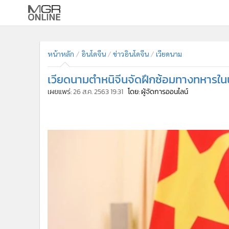
•
หน้าหลัก
•
ทันเหตุการณ์
หน้าหลัก
อินโดจีน
ข่าวอินโดจีน
เวียดนาม
•
ภาคใต้
เวียดนามตำหนิจีนจัดฝึกซ้อมทางทหารในน
•
ภูมิภาค
เผยแพร่:
26 ส.ค. 2563 19:31
โดย: ผู้จัดการออนไลน์
•
Online Section
•
บันเทิง
•
ผู้จัดการรายวัน
•
คอลัมนิสต์
•
ละคร
•
CbizReview
•
Cyber BIZ
•
ผู้จัดกวน
•
Good health & Well-being
•
Green Innovation & SD