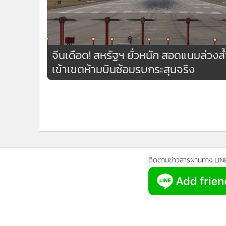
จีนเดือด! สหรัฐฯ ยั่วหนัก สอดแนมล่วงล้
เข้าเขตห้ามบินซ้อมรบกระสุนจริง
ติดตามข่าวสารผ่านทาง LIN