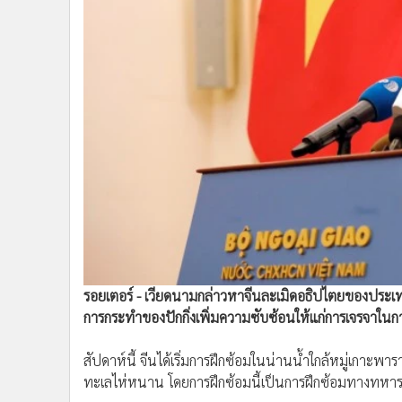
•
Management & HR
•
MGR Live
•
Infographic
•
การเมือง
•
ท่องเที่ยว
•
กีฬา
•
ต่างประเทศ
•
Special Scoop
•
เศรษฐกิจ-ธุรกิจ
•
จีน
•
ชุมชน-คุณภาพชีวิต
•
อาชญากรรม
•
Motoring
รอยเตอร์ - เวียดนามกล่าวหาจีนละเมิดอธิปไตยของประเ
การกระทำของปักกิ่งเพิ่มความซับซ้อนให้แก่การเจรจาในก
•
เกม
•
วิทยาศาสตร์
สัปดาห์นี้ จีนได้เริ่มการฝึกซ้อมในน่านน้ำใกล้หมู่เก
•
SMEs
ทะเลไห่หนาน โดยการฝึกซ้อมนี้เป็นการฝึกซ้อมทางทหารครั้งท
•
หุ้น