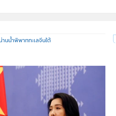
่านน้ำพิพาททะเลจีนใต้