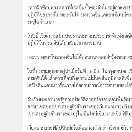
•
อินโดจีน
“การฝึกซ้อมทางทหารที่เกิดขึ้นซ้ำของจีนในหมู่เกาะพ
•
กองทุนรวม
ปฏิบัติของภาคีในทะเลจีนใต้ ระหว่างจีนและอาเซียนมีค
•
Celeb Online
ระบุในคำแถลง
•
Factcheck
ในปีนี้ เวียดนามเป็นประธานสมาคมประชาชาติแห่งเอเชียตะว
•
ญี่ปุ่น
ปฏิบัติในทะเลจีนใต้มาเป็นเวลายาวนาน
•
News1
•
Gotomanager
กระทรวงกลาโหมของจีนไม่ได้ตอบสนองต่อคำร้องขอความ
ในที่ประชุมสุดยอดผู้นำเมื่อวันที่ 26 มิ.ย. ในกรุงฮานอย เว
ทะเลจีนใต้ ได้กล่าวเตือนถึงความไม่มั่นคงในภูมิภาคที่เพิ
เหนือดินแดนมากขึ้นภายใต้สถานการณ์การระบาดของโคว
จีนอ้างเขตอำนาจรัฐตามประวัติศาสตร์ครอบคลุมพื้นที่มากก
อาณาเขตของเขตเศรษฐกิจจำเพาะของเวียดนาม รวมถึงหมู่
เขตเศรษฐกิจจำเพาะของบรูไน อินโดนีเซีย มาเลเซีย ฟิลิป
เวียดนามและฟิลิปปินส์เมื่อเดือนก่อนได้กล่าววิพากษ์วิจ