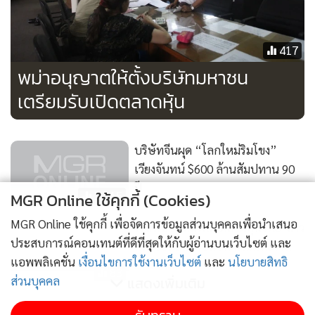
417
พม่าอนุญาตให้ตั้งบริษัทมหาชน
เตรียมรับเปิดตลาดหุ้น
บริษัทจีนผุด “โลกใหม่ริมโขง”
เวียงจันทน์ $600 ล้านสัมปทาน 90
ปี
3,515
MGR Online ใช้คุกกี้ (Cookies)
MGR Online ใช้คุกกี้ เพื่อจัดการข้อมูลส่วนบุคคลเพื่อนำเสนอ
เร่งกระชับสัมพันธ์ตลาดทุนไทย-ลาว
ประสบการณ์คอนเทนต์ที่ดีที่สุดให้กับผู้อ่านบนเว็บไซต์ และ
แลกเปลี่ยนประสบการณ์และร่วม
แอพพลิเคชั่น
เงื่อนไขการใช้งานเว็บไซต์
และ
นโยบายสิทธิ
มือใกล้ชิด
83
ส่วนบุคคล
แสดงเพิ่มเติม
เร่งกระชับสัมพันธ์ตลาดทุนไทย-ลาว