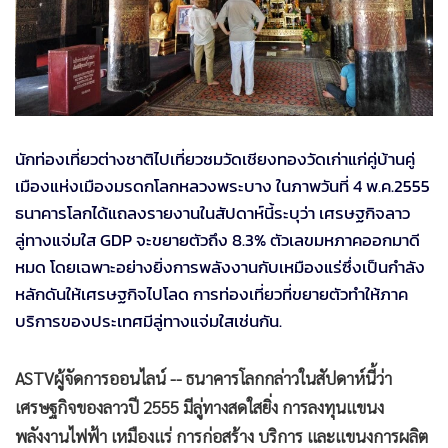
•
Good health & Well-being
•
Green Innovation & SD
•
Management & HR
•
MGR Live
•
Infographic
•
การเมือง
นักท่องเที่ยวต่างชาติไปเที่ยวชมวัดเชียงทองวัดเก่าแก่คู่บ้านคู่
เมืองแห่งเมืองมรดกโลกหลวงพระบาง ในภาพวันที่ 4 พ.ค.2555
•
ท่องเที่ยว
ธนาคารโลกได้แถลงรายงานในสัปดาห์นี้ระบุว่า เศรษฐกิจลาว
•
กีฬา
ลู่ทางแจ่มใส GDP จะขยายตัวถึง 8.3% ตัวเลขมหภาคออกมาดี
•
ต่างประเทศ
หมด โดยเฉพาะอย่างยิ่งการพลังงานกับเหมืองแร่ซึ่งเป็นกำลัง
•
Special Scoop
หลักดันให้เศรษฐกิจไปโลด การท่องเที่ยวที่ขยายตัวทำให้ภาค
•
เศรษฐกิจ-ธุรกิจ
บริการของประเทศมีลู่ทางแจ่มใสเช่นกัน.
•
จีน
•
ชุมชน-คุณภาพชีวิต
ASTVผู้จัดการออนไลน์ -- ธนาคารโลกกล่าวในสัปดาห์นี้ว่า
•
อาชญากรรม
เศรษฐกิจของลาวปี 2555 มีลู่ทางสดใสยิ่ง การลงทุนแขนง
•
Motoring
พลังงานไฟฟ้า เหมืองแร่ การก่อสร้าง บริการ และแขนงการผลิต