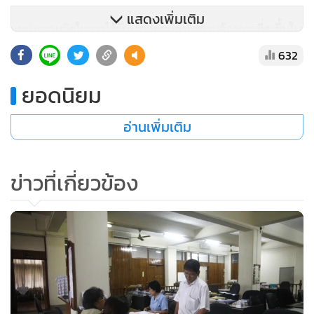
แสดงเพิ่มเติม
แขนงการผลิตในลาวได้รับประโยชน์จากความต้องการที่สูงขึ้นใน
ตลาด รวมทั้งปูนซีเมนต์ วัสดุก่อสร้าง และสินค้าอาหารต่างๆ
632
ขณะที่อัตราเงินเฟ้อในลาวได้ลดลงจาก 7.9% เหลือเพียง 5.3%
ยอดนิยม
ในเดือน มี.ค.
อ่านเพิ่มเติม
ธนาคารโลกยังกล่าวอีกว่า ปีงบประมาณ 2554-2555 ที่ผ่านมา
(สิ้นสุด 31 มี.ค.) ลาวมีรายได้จากการจำหน่ายไฟฟ้าและจาก
เหมืองแร่เข้างบประมาณเพิ่มมากขึ้น และคาดว่าในปีนี้การขาด
ข่าวที่เกี่ยวข้อง
ดุลงบประมาณจะเพิ่มขึ้นเป็น 3.2% ของผลผลิตมวลรวมภายใน
เทียบกับ 2.7% เมื่อปี 2554
ลาวก็เช่นเดียวกันกับเศรษฐกิจในย่านเอเชียแปซิฟิกที่ในภาพรวม
ยังคงขยายตัวต่อเนื่อง แม้ว่าเศรษฐกิจโลกโดยรวมจะยังอยู่ใน
ภาวะถดถอยก็ตาม แต่กระนั้นภูมิภาคนี้ควรจะต้องลดการพึ่งพา
การส่งออกลง รายงานของธนาคารโลกระบุ.