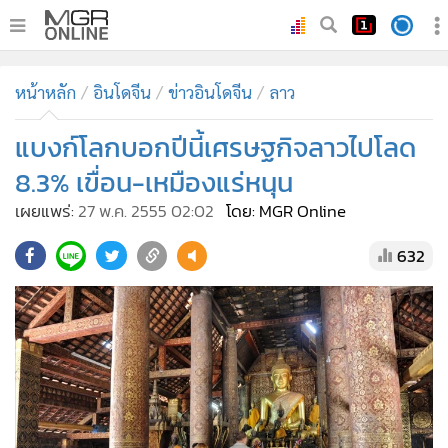
•
หน้าหลัก
หน้าหลัก
อินโดจีน
ข่าวอินโดจีน
ลาว
•
ทันเหตุการณ์
•
แบงก์โลกบอกปีนี้เศรษฐกิจลาวไปโลด
ภาคใต้
•
ภูมิภาค
8.3% เขื่อน-เหมืองแร่หนุน
•
Online Section
เผยแพร่:
27 พ.ค. 2555 02:02
โดย: MGR Online
•
บันเทิง
632
•
ผู้จัดการรายวัน
•
คอลัมนิสต์
•
ละคร
•
CbizReview
•
Cyber BIZ
•
ผู้จัดกวน