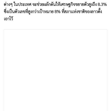
•
เกม
ต่างๆ ในประเทศ จะช่วยผลักดันให้เศรษฐกิจขยายตัวสูงถึง 8.3%
ซึ่งเป็นตัวเลขที่สูงกว่าเป้าหมาย 8% ที่สภาแห่งชาติของลาวตั้ง
•
วิทยาศาสตร์
เอาไว้
•
SMEs
•
หุ้น
•
อินโดจีน
•
กองทุนรวม
•
Celeb Online
•
Factcheck
•
ญี่ปุ่น
•
News1
•
Gotomanager