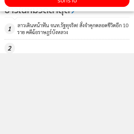
รับทราบ
ข่าวในหมวดล่าสุด
56
ลาวเดินหน้าฟัน จนท.รัฐทุจริต! สั่งจำคุกตลอดชีวิตอีก 10
1
ราย คดีฉ้อราษฎร์บังหลวง
2
ขายขี้หน้าอีก! ลาวทลายแก๊งพนันออนไลน์ในเวียงจันทน์
3
ได้อีก 67 คน รอบนี้ “คนไทย” ล้วน ๆ
สธ.ลาวหวั่นคนตื่นกระแสข่าวซื้อขายอวัยวะ สั่ง รพ.BLL
4
หยุดรับผู้ป่วยใหม่ชั่วคราว
ข่าวอื่นในหมวด