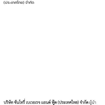
•
Good health & Well-being
(ประเทศไทย) จำกัด
•
Green Innovation & SD
•
Management & HR
•
MGR Live
•
Infographic
•
การเมือง
•
ท่องเที่ยว
•
กีฬา
•
ต่างประเทศ
•
Special Scoop
•
เศรษฐกิจ-ธุรกิจ
•
จีน
•
ชุมชน-คุณภาพชีวิต
•
อาชญากรรม
•
Motoring
บริษัท ซันโทรี่ เบเวอเรจ แอนด์ ฟู้ด (ประเทศไทย) จำกัด
ผู้นำ