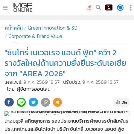
•
หน้าหลัก
หน้าหลัก
Green Innovation & SD
•
ทันเหตุการณ์
Corporate & Brand Value
•
ภาคใต้
"ซันโทรี่ เบเวอเรจ แอนด์ ฟู้ด" คว้า 2
•
ภูมิภาค
•
Online Section
รางวัลใหญ่ด้านความยั่งยืนระดับเอเชีย
•
บันเทิง
จาก "AREA 2026"
•
ผู้จัดการรายวัน
เผยแพร่:
9 ก.ค. 2569 18:57
ปรับปรุง:
9 ก.ค. 2569 18:57
•
คอลัมนิสต์
โดย: ผู้จัดการออนไลน์
•
ละคร
26
•
CbizReview
•
Cyber BIZ
นางมธุวลี สถิตยุทธการ รองประธานบริหารฝ่ายบรรษัทสัมพันธ์
•
ผู้จัดกวน
ประเทศไทยและอินโดไชน่า บริษัท ซันโทรี่ เบเวอเรจ แอนด์ ฟู้ด