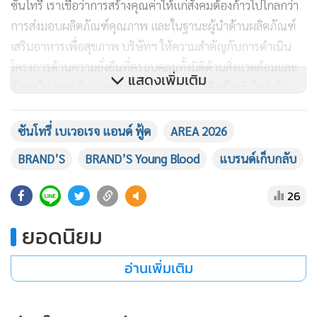
ซันโทรี่ เราเชื่อว่าการสร้างคุณค่าให้แก่สังคมต้องก้าวไปไกลกว่า
การส่งมอบผลิตภัณฑ์คุณภาพ และในฐานะผู้นำด้านผลิตภัณฑ์
เสริมอาหารเพื่อสุขภาพ บริษัทฯ ให้ความสำคัญกับการดำเนิน
โครงการด้านความยั่งยืนที่ครอบคลุมทั้งมิติด้านสิ่งแวดล้อมและ
แสดงเพิ่มเติม
สังคม ไม่ว่าจะเป็นการอนุรักษ์ทรัพยากรน้ำซึ่งเป็นหัวใจสำคัญ
ของธุรกิจ การส่งเสริมบรรจุภัณฑ์เพื่อความยั่งยืน ตลอดจนการส่ง
เสริมสุขภาวะ การยกระดับคุณภาพชีวิตของคนไทย และการ
ซันโทรี่ เบเวอเรจ แอนด์ ฟู้ด
AREA 2026
พัฒนาด้านการศึกษา อันเป็นรากฐานสำคัญของการเติบโตอย่าง
BRAND’S
BRAND’S Young Blood
แบรนด์เก็บกลับ
ยั่งยืนในระยะยาว”
26
นางมธุวลี กล่าวต่อว่า “ในด้านการส่งเสริมสุขภาวะ บริษัทฯ ได้
ยอดนิยม
ดำเนินโครงการ ‘BRAND’S Young Blood’ ร่วมกับศูนย์บริการ
โลหิตแห่งชาติ สภากาชาดไทย เพื่อส่งเสริมการบริจาคโลหิตใน
อ่านเพิ่มเติม
กลุ่มเยาวชนและปลูกฝังจิตสำนึกแห่งการเป็นผู้ให้ จนได้รับ
รางวัล Health Promotion เป็นครั้งที่ 2 โดยตลอดกว่า 26 ปีของ
การดำเนินโครงการฯ บริษัทฯ มีส่วนช่วยจัดหาโลหิตให้แก่