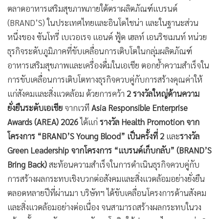
•
ตลาดอาหารเสริมสุขภาพภายใต้ตราผลิตภัณฑ์แบรนด์
เกม
(BRAND’S) ในประเทศไทยและอินโดไชน่า และในฐานะส่วน
•
วิทยาศาสตร์
หนึ่งของ ซันโทรี่ เบเวอเรจ แอนด์ ฟู้ด เฮลท์ เอนริชเมนท์ หน่วย
•
SMEs
ธุรกิจระดับภูมิภาคที่ขับเคลื่อนการเติบโตในกลุ่มผลิตภัณฑ์
•
หุ้น
อาหารเสริมสุขภาพและเครื่องดื่มในเอเชีย ตอกย้ำความสำเร็จใน
•
อินโดจีน
การขับเคลื่อนการเติบโตทางธุรกิจควบคู่กับการสร้างคุณค่าให้
•
กองทุนรวม
แก่สังคมและสิ่งแวดล้อม ด้วยการคว้า
2 รางวัลใหญ่ด้านความ
•
Celeb Online
ยั่งยืนระดับเอเชีย
จากเวที
Asia Responsible Enterprise
•
Factcheck
Awards (AREA) 2026
ได้แก่
รางวัล Health Promotion จาก
•
ญี่ปุ่น
โครงการ “BRAND’S Young Blood” เป็นครั้งที่ 2
และ
รางวัล
•
News1
Green Leadership จากโครงการ “แบรนด์เก็บกลับ” (BRAND’S
•
Gotomanager
Bring Back)
สะท้อนความสำเร็จในการดำเนินธุรกิจควบคู่กับ
การสร้างผลกระทบเชิงบวกต่อสังคมและสิ่งแวดล้อมอย่างยั่งยืน
ตลอดหลายปีที่ผ่านมา บริษัทฯ ได้ขับเคลื่อนโครงการด้านสังคม
และสิ่งแวดล้อมอย่างต่อเนื่อง จนสามารถสร้างผลกระทบในวง