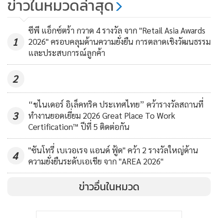
ข่าวในหมวดล่าสุด
ประเทศมากกว่า 2 ล้านยูนิต และในปี 2568 เพียงปีเดียว
สามารถจัดหาโลหิตได้มากกว่า 260,000 ยูนิตจากผู้บริจาคโลหิต
ซีพี แอ็กซ์ตร้า กวาด 4 รางวัล จาก "Retail Asia Awards
เยาวชนทั่วประเทศ ความสำเร็จของโครงการนี้ไม่ได้สะท้อนเพียง
1
2026" ครอบคลุมด้านความยั่งยืน การตลาดเชิงวัฒนธรรม
และประสบการณ์ลูกค้า
จำนวนยูนิตโลหิตที่ได้รับ แต่ยังสะท้อนการสร้างวัฒนธรรมแห่ง
การเป็นผู้ให้ในกลุ่มเยาวชน ซึ่งจะเติบโตเป็นพลังสำคัญของสังคม
2
ไทยในอนาคต สำหรับด้านการอนุรักษ์สิ่งแวดล้อม บริษัทฯ ได้
ริเริ่มโครงการ ‘แบรนด์เก็บกลับ’ (BRAND’S Bring Back) เพื่อส่ง
“ชไนเดอร์ อิเล็คทริค ประเทศไทย” คว้ารางวัลสถานที่
เสริมการรีไซเคิลบรรจุภัณฑ์ใช้แล้วและสนับสนุนเศรษฐกิจ
3
ทำงานยอดเยี่ยม 2026 Great Place To Work
MGR Online ใช้คุกกี้ (Cookies)
หมุนเวียน ผ่านการสร้างองค์ความรู้และปลูกฝังพฤติกรรมด้านสิ่ง
Certification™ ปีที่ 5 ติดต่อกัน
แวดล้อมในสถานศึกษา โดยในปี 2568 โครงการฯ สามารถเข้าถึง
MGR Online ใช้คุกกี้ เพื่อจัดการข้อมูลส่วนบุคคลเพื่อนำเสนอ
"ซันโทรี่ เบเวอเรจ แอนด์ ฟู้ด" คว้า 2 รางวัลใหญ่ด้าน
นักเรียนกว่า 256,000 คนในโรงเรียนสังกัดกรุงเทพมหานคร และ
4
ประสบการณ์คอนเทนต์ที่ดีที่สุดให้กับผู้อ่านบนเว็บไซต์ และ
ความยั่งยืนระดับเอเชีย จาก "AREA 2026"
มีส่วนช่วยยกระดับระบบการบริหารจัดการขยะในโรงเรียน
แอพพลิเคชั่น
เงื่อนไขการใช้งานเว็บไซต์
และ
นโยบายสิทธิ
นำร่องอย่างเป็นรูปธรรม จนได้รับรางวัล Green Leadership เป็น
ส่วนบุคคล
ข่าวอื่นในหมวด
ครั้งแรก”
รับทราบ