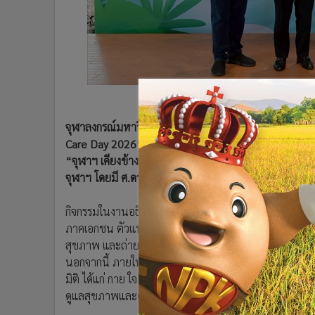
•
อินโดจีน
•
กองทุนรวม
•
Celeb Online
•
Factcheck
•
ญี่ปุ่น
•
News1
•
Gotomanager
จุฬาลงกรณ์มหาวิทยาลัย โดยวิทยาลัยวิทยาศาสตร์สาธา
Care Day 2026” เนื่องในวันสากลแห่งการดูแลตัวเอง แ
“จุฬาฯ เคียงข้าง สร้างรอยยิ้มให้ชุมชน” เมื่อวันอังคาร
จุฬาฯ โดยมี ศ.ดร.วิเลิศ ภูริวัชร อธิการบดีจุฬาลงกรณ์ม
กิจกรรมในงานอธิการบดีจุฬาฯ นำคณะผู้บริหาร คณบดี ผู
ภาคเอกชน ตัวแทนผู้เช่า และประชาชนร่วมกล่าวปฏิญาณใ
สุขภาพ และถ่ายภาพร่วมกันแสดงพลังความร่วมมือในการ
นอกจากนี้ ภายในงานมีกิจกรรมตรวจสุขภาพประจำปีโดยไม่เ
มิติ ได้แก่ กาย ใจ งาน และเงิน เพื่อให้ผู้เข้าร่วมงานไ
ดูแลสุขภาพและคุณภาพชีวิตของตนเองได้อย่างเหมาะส