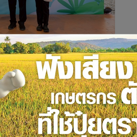
รณสุข จุฬาฯ ร่วมกับคณะและหน่วยงานต่าง ๆ จัดงาน “Chula
ละในโอกาสครบรอบ 9 ปี “บ้านสุขภาพ จุฬาฯ” ภายใต้แนวคิด
ที่ 30 มิถุนายน 2569 เวลา 08.00–12.00 น. ณ อุทยาน 100 ปี
หาวิทยาลัย เป็นประธานกล่าวเปิดงาน
้อำนวยการสถาบัน หน่วยงานต่างๆ นิสิต จุฬาฯ พันธมิตรภาครัฐ
นการดูแลสุขภาพตนเอง เพื่อสร้างความยั่งยืนให้แก่ระบบ
ส่งเสริมสุขภาวะ
สียค่าใช้จ่าย พร้อมกิจกรรมเสริมสร้างสุขภาวะที่ครอบคลุม 4
ด้รับทั้งความรู้ คำแนะนำ และประสบการณ์ที่สามารถนำไปปรับใช้ในการ
ม