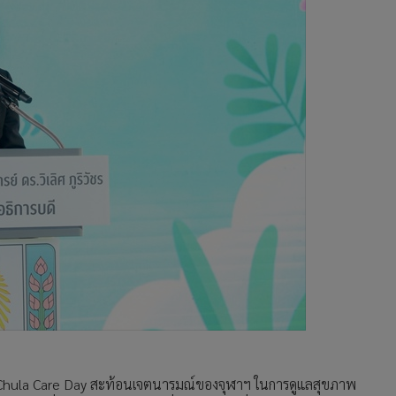
น Chula Care Day สะท้อนเจตนารมณ์ของจุฬาฯ ในการดูแลสุขภาพ