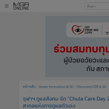
เลือกเครื่องมือท
•
หน้าหลัก
ค้นหา
•
ทันเหตุการณ์
Google
•
ภาคใต้
•
ภูมิภาค
MGR Onl
•
Online Section
ค้นหาขั
•
บันเทิง
•
ผู้จัดการรายวัน
•
คอลัมนิสต์
•
ละคร
•
CbizReview
•
Cyber BIZ
หน้าหลัก
Green Innovation & SD
Discovery CSR & SD
•
ผู้จัดกวน
จุฬาฯ ดูแลสังคม จัด "Chula Care Day 2
•
Good health & Well-being
•
Green Innovation & SD
สากลแห่งการดูแลตัวเอง