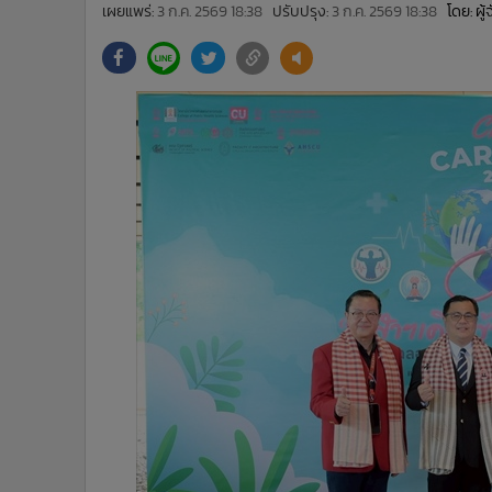
•
Management & HR
เผยแพร่:
3 ก.ค. 2569 18:38
ปรับปรุง:
3 ก.ค. 2569 18:38
โดย: ผู
•
MGR Live
•
Infographic
•
การเมือง
•
ท่องเที่ยว
•
กีฬา
•
ต่างประเทศ
•
Special Scoop
•
เศรษฐกิจ-ธุรกิจ
•
จีน
•
ชุมชน-คุณภาพชีวิต
•
อาชญากรรม
•
Motoring
•
เกม
•
วิทยาศาสตร์
•
SMEs
•
หุ้น