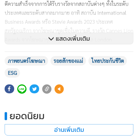
ตีความสำเร็จจากการได้รับรางวัลจากสถาบันต่างๆ ทั้งในระดับ
ประเทศและระดับสากลมากมาย อาทิ สถาบัน International
Business Awards หรือ Stevie Awards 2023 ประเทศ
สหรัฐอเมริกา จากโฆษณาชุดเชื่อในความดี, รางวัล Cannes Lion
แสดงเพิ่มเติม
Awards จากโฆษณาชุดแม่รู้อะไรบ้าง, รางวัล London
International Awards (LIA) จากโฆษณาชุด Until We Meet
Again รวมถึง การสร้างปรากฏการณ์ความสำเร็จครั้งยิ่งใหญ่ ในปี
ภาพยนตร์โฆษณา
รอยสักของแม่
ไทยประกันชีวิต
2024 จากโฆษณาชุด “ผิวของแม่: Under My Skin” ที่สามารถ
ESG
คว้าถึง 12 รางวัล จาก 5 เวทีประกวดผลงานโฆษณาระดับโลก
อย่าง CANNES LIONS 2024, D&AD Awards 2024, ADFEST
620
2024, Spike Asia 2024 และ Clio Awards 2024
ไทยประกันชีวิตมุ่งสร้างสรรค์ภาพยนตร์โฆษณาที่สร้างแรง
บันดาลใจในการใช้ชีวิต เพื่อส่งมอบและเติมเต็มคุณค่าให้กับผู้ชม
ยอดนิยม
สามารถติดตามชมภาพยนตร์โฆษณาเรื่องอื่น ๆ ของไทยประกัน
อ่านเพิ่มเติม
ชีวิต ได้ที่ YouTube
Thailifechannel
Playlist : The Original Sadvertising