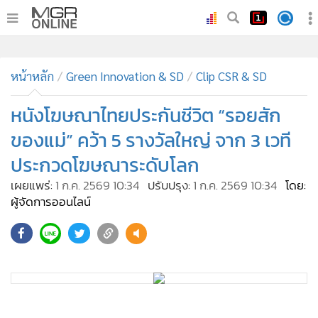
•
หน้าหลัก
•
หน้าหลัก
ทันเหตุการณ์
Green Innovation & SD
Clip CSR & SD
•
ภาคใต้
หนังโฆษณาไทยประกันชีวิต “รอยสัก
•
ภูมิภาค
ของแม่” คว้า 5 รางวัลใหญ่ จาก 3 เวที
•
Online Section
ประกวดโฆษณาระดับโลก
•
บันเทิง
เผยแพร่:
1 ก.ค. 2569 10:34
ปรับปรุง:
1 ก.ค. 2569 10:34
โดย:
•
ผู้จัดการรายวัน
ผู้จัดการออนไลน์
•
คอลัมนิสต์
•
ละคร
620
•
CbizReview
•
Cyber BIZ
•
ผู้จัดกวน