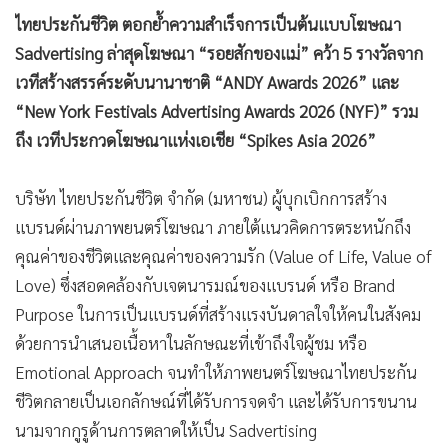
•
Good health & Well-being
ไทยประกันชีวิต ตอกย้ำความสำเร็จการเป็นต้นแบบโฆษณา
•
Green Innovation & SD
Sadvertising ล่าสุดโฆษณา “รอยสักของแม่” คว้า 5 รางวัลจาก
•
Management & HR
เวทีสร้างสรรค์ระดับนานาชาติ “ANDY Awards 2026” และ
•
MGR Live
“New York Festivals Advertising Awards 2026 (NYF)” รวม
•
Infographic
ถึง เวทีประกวดโฆษณาแห่งเอเชีย “Spikes Asia 2026”
•
การเมือง
•
ท่องเที่ยว
บริษัท ไทยประกันชีวิต จำกัด (มหาชน) ผู้บุกเบิกการสร้าง
•
กีฬา
แบรนด์ผ่านภาพยนตร์โฆษณา ภายใต้แนวคิดการตระหนักถึง
•
ต่างประเทศ
คุณค่าของชีวิตและคุณค่าของความรัก (Value of Life, Value of
•
Special Scoop
Love) ซึ่งสอดคล้องกับเจตนารมณ์ของแบรนด์ หรือ Brand
•
เศรษฐกิจ-ธุรกิจ
Purpose ในการเป็นแบรนด์ที่สร้างแรงบันดาลใจให้คนในสังคม
•
จีน
ด้วยการนำเสนอเนื้อหาในลักษณะที่เข้าถึงใจผู้ชม หรือ
•
Emotional Approach จนทำให้ภาพยนตร์โฆษณาไทยประกัน
ชุมชน-คุณภาพชีวิต
ชีวิตกลายเป็นเอกลักษณ์ที่ได้รับการจดจำ และได้รับการขนาน
•
อาชญากรรม
นามจากกูรูด้านการตลาดให้เป็น Sadvertising
•
Motoring