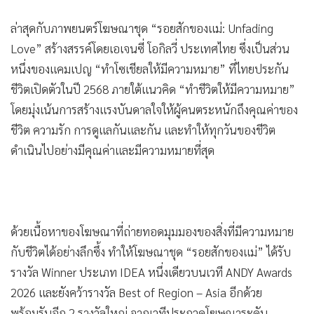
•
เกม
ล่าสุดกับภาพยนตร์โฆษณาชุด “รอยสักของแม่: Unfading
•
วิทยาศาสตร์
Love” สร้างสรรค์โดยเอเจนซี่ โอกิลวี่ ประเทศไทย ซึ่งเป็นส่วน
•
SMEs
หนึ่งของแคมเปญ “ทำโซเชียลให้มีความหมาย” ที่ไทยประกัน
•
หุ้น
ชีวิตเปิดตัวในปี 2568 ภายใต้แนวคิด “ทำชีวิตให้มีความหมาย”
•
อินโดจีน
โดยมุ่งเน้นการสร้างแรงบันดาลใจให้ผู้คนตระหนักถึงคุณค่าของ
•
กองทุนรวม
ชีวิต ความรัก การดูแลกันและกัน และทำให้ทุกวันของชีวิต
•
Celeb Online
ดำเนินไปอย่างมีคุณค่าและมีความหมายที่สุด
•
Factcheck
•
ญี่ปุ่น
•
News1
•
Gotomanager
ด้วยเนื้อหาของโฆษณาที่ถ่ายทอดมุมมองของสิ่งที่มีความหมาย
กับชีวิตได้อย่างลึกซึ้ง ทำให้โฆษณาชุด “รอยสักของแม่” ได้รับ
รางวัล Winner ประเภท IDEA หนึ่งเดียวบนเวที ANDY Awards
2026 และยังคว้ารางวัล Best of Region – Asia อีกด้วย
พร้อมรับอีก 2 รางวัลใหญ่ จากเวทีประกวดโฆษณาระดับ