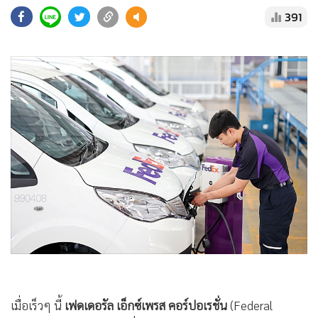
•
Good health & Well-being
391
•
Green Innovation & SD
•
Management & HR
•
MGR Live
•
Infographic
•
การเมือง
•
ท่องเที่ยว
•
กีฬา
•
ต่างประเทศ
•
Special Scoop
•
เศรษฐกิจ-ธุรกิจ
•
จีน
•
ชุมชน-คุณภาพชีวิต
เมื่อเร็วๆ นี้
เฟดเดอรัล เอ็กซ์เพรส คอร์ปอเรชั่น
(Federal
•
อาชญากรรม
Express Corporation) หนึ่งในบริษัทผู้ให้บริการขนส่งสินค้าด่วน
•
Motoring
ที่ใหญ่ที่สุดในโลก ประกาศเสริมทัพรถยนต์ไฟฟ้า (EV) ที่ปลอด