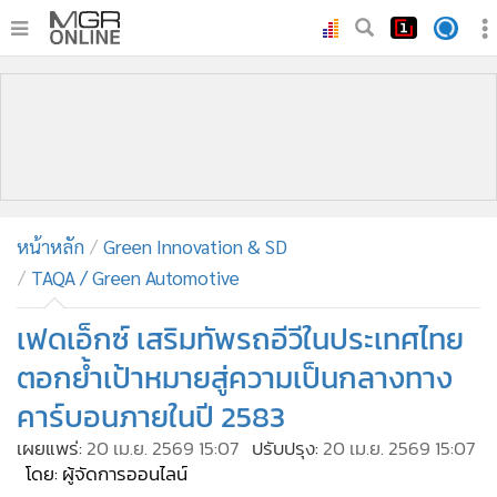
•
หน้าหลัก
•
ทันเหตุการณ์
•
ภาคใต้
•
ภูมิภาค
•
Online Section
หน้าหลัก
Green Innovation & SD
•
บันเทิง
TAQA / Green Automotive
•
ผู้จัดการรายวัน
•
คอลัมนิสต์
เฟดเอ็กซ์ เสริมทัพรถอีวีในประเทศไทย
•
ละคร
ตอกย้ำเป้าหมายสู่ความเป็นกลางทาง
•
CbizReview
คาร์บอนภายในปี 2583
•
Cyber BIZ
เผยแพร่:
20 เม.ย. 2569 15:07
ปรับปรุง:
20 เม.ย. 2569 15:07
•
ผู้จัดกวน
โดย: ผู้จัดการออนไลน์