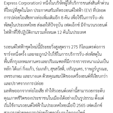
การปล่อยไอเสียทางท่อเพิ่มเติมอีก 8 คัน เพื่อใช้ในการรับ–ส่ง
•
เกม
พัสดุในประเทศไทย ส่งผลให้ปัจจุบัน เฟดเอ็กซ์ มีจำนวนรถยนต์
•
วิทยาศาสตร์
ไฟฟ้าที่ใช้ปฏิบัติงานรวมทั้งหมด 12 คันในประเทศ
•
SMEs
•
หุ้น
รถยนต์ไฟฟ้าชุดใหม่นี้มีระยะวิ่งสูงสุดราว 275 กิโลเมตรต่อการ
•
อินโดจีน
ชาร์จหนึ่งครั้ง และจะถูกนำไปใช้ในการบริการรับ-ส่งพัสดุใน
•
กองทุนรวม
พื้นที่กรุงเทพมหานครและปริมณฑลที่มีการจราจรหนาแน่นเป็น
•
Celeb Online
หลัก ได้แก่ กิ่งแก้ว, ร่มเกล้า, สุขสวัสดิ์, เจริญนคร, ราษฎร์บูรณะ,
•
Factcheck
เพชรเกษม และบางแค ด้วยคุณสมบัติของเครื่องยนต์ที่เงียบกว่า
•
ญี่ปุ่น
และปราศจากการปล่อย
•
News1
มลพิษออกจากท่อไอเสีย ทำให้รถยนต์เหล่านี้สามารถยกระดับ
•
Gotomanager
คุณภาพชีวิตของประชาชนในเมืองได้อย่างเป็นรูปธรรม ตั้งแต่
เริ่มใช้งานรถยนต์ไฟฟ้าในประเทศไทยเมื่อปี 2565 เฟดเอ็กซ์
สามารถช่วยลดการปล่อยก๊าซคาร์บอนไดออกไซด์