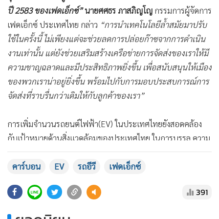
MGR Online ใช้คุกกี้ (Cookies)
MGR Online ใช้คุกกี้ เพื่อจัดการข้อมูลส่วนบุคคล
ประสบการณ์คอนเทนต์ที่ดีที่สุดให้กับผู้อ่านบนเว
แอพพลิเคชั่น
เงื่อนไขการใช้งานเว็บไซต์
และ
นโย
เรือนกระจกได้ถึง 82.53 เมตริกตันต่อปี
ส่วนบุคคล
คาร์บอน
EV
รถอีวี
เฟดเอ็กซ์
รับทราบ
“การขยายการใช้รถยนต์ไฟฟ้าในครั้งนี้ เป็นส่วนหนึ่งของความ
391
มุ่งมั่นในการก้าวสู่เป้าหมายความเป็นกลางทางคาร์บอนภายใน
ยอดนิยม
ปี 2583 ของเฟดเอ็กซ์”
นายศศธร ภาสภิญโญ
กรรมการผู้จัดการ
เฟดเอ็กซ์ ประเทศไทย กล่าว
“การนำเทคโนโลยีล้ำสมัยมาปรับ