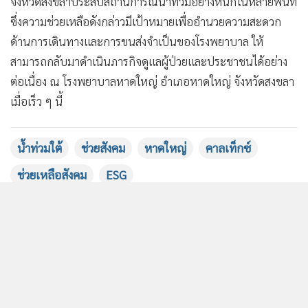
แอพพลิเคชั่น
เงื่อนไขการใช้งานเว็บไซต์
และ
นโยบายสิทธิ
คาลเท็กซ์ โดย บริษัท สตาร์ ฟูเอลส์ มาร์เก็ตติ้ง จำกัด บริษัทใน
ส่วนบุคคล
เครือของ บริษัท สตาร์ ปิโตรเลียม รีไฟน์นิ่ง จำกัด (มหาชน) หรือ
รับทราบ
SPRC และเป็นผู้ได้รับสิทธิแต่เพียงผู้เดียวในการประกอบธุรกิจ
น้ำมันเชื้อเพลิงภายใต้ชื่อคาลเท็กซ์ในประเทศไทย นำโดย นาย
สัญญา สายอ๋อง ผู้จัดการภาคฝ่ายธุรกิจค้าปลีกน้ำมันเชื้อเพลิง
และธุรกิจบัตร (กลาง) พร้อมด้วยคณะผู้บริหารและพนักงาน
ลงพื้นที่ส่งมอบบัตรเติมน้ำมันคาลเท็กซ์ สตาร์แคช (StarCash)
มูลค่า 100,000 บาท ให้แก่ นายแพทย์วิโรจน์ โยมเมือง ผู้อำนวย
การโรงพยาบาลหาดใหญ่ (ที่ 3 จากขวา) เพื่อสนับสนุนภารกิจ
ฟื้นฟูและการปฏิบัติงานของบุคลากรทางการแพทย์ ภายหลัง
จังหวัดสงขลาประสบสถานการณ์น้ำท่วมอย่างหนักในหลายพื้นที่
ซึ่งความช่วยเหลือดังกล่าวมีเป้าหมายเพื่ออำนวยความสะดวก
ด้านการเดินทางและการขนส่งจำเป็นของโรงพยาบาล ให้
สามารถกลับมาดำเนินภารกิจดูแลผู้ป่วยและประชาชนได้อย่าง
ต่อเนื่อง ณ โรงพยาบาลหาดใหญ่ อำเภอหาดใหญ่ จังหวัดสงขลา