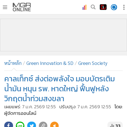
•
หน้าหลัก
•
ทันเหตุการณ์
•
ภาคใต้
•
ภูมิภาค
•
Online Section
หน้าหลัก
Green Innovation & SD
Green Society
•
บันเทิง
•
ผู้จัดการรายวัน
คาลเท็กซ์ ส่งต่อพลังใจ มอบบัตรเติม
•
คอลัมนิสต์
น้ำมัน หนุน รพ. หาดใหญ่ ฟื้นฟูหลัง
•
ละคร
วิกฤตน้ำท่วมสงขลา
•
CbizReview
เผยแพร่:
7 ม.ค. 2569 12:55
ปรับปรุง:
7 ม.ค. 2569 12:55
โดย:
•
Cyber BIZ
ผู้จัดการออนไลน์
•
ผู้จัดกวน
33