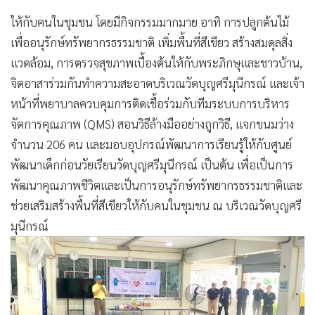
•
เกม
ให้กับคนในชุมชน โดยมีกิจกรรมมากมาย อาทิ การปลูกต้นไม้
•
วิทยาศาสตร์
เพื่ออนุรักษ์ทรัพยากรธรรมชาติ เพิ่มพื้นที่สีเขียว สร้างสมดุลสิ่ง
•
SMEs
แวดล้อม, การตรวจสุขภาพเบื้องต้นให้กับพระภิกษุและชาวบ้าน,
•
หุ้น
จิตอาสาร่วมกันทำความสะอาดบริเวณวัดบุญศรีมุนีกรณ์ และเจ้า
•
อินโดจีน
หน้าที่พยาบาลควบคุมการติดเชื้อร่วมกับทีมระบบการบริหาร
•
กองทุนรวม
จัดการคุณภาพ (QMS) สอนวิธีล้างมืออย่างถูกวิธี, แจกขนมว่าง
•
Celeb Online
จำนวน 206 คน และมอบอุปกรณ์พัฒนาการเรียนรู้ให้กับศูนย์
พัฒนาเด็กก่อนวัยเรียนวัดบุญศรีมุนีกรณ์ เป็นต้น เพื่อเป็นการ
•
Factcheck
พัฒนาคุณภาพชีวิตและเป็นการอนุรักษ์ทรัพยากรธรรมชาติและ
•
ญี่ปุ่น
ช่วยเสริมสร้างพื้นที่สีเขียวให้กับคนในชุมชน ณ บริเวณวัดบุญศรี
•
News1
มุนีกรณ์
•
Gotomanager