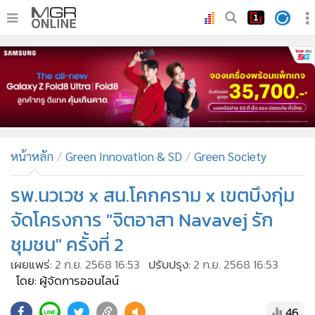
•
หน้าหลัก
•
ทันเหตุการณ์
•
ภาคใต้
•
ภูมิภาค
•
Online Section
หน้าหลัก
Green Innovation & SD
Green Society
•
บันเทิง
•
ผู้จัดการรายวัน
รพ.นวเวช x สน.โคกคราม x เขตบึงกุ่ม
•
คอลัมนิสต์
จัดโครงการ "จิตอาสา Navavej รัก
•
ละคร
ชุมชน" ครั้งที่ 2
•
CbizReview
เผยแพร่:
2 ก.ย. 2568 16:53
ปรับปรุง:
2 ก.ย. 2568 16:53
•
Cyber BIZ
โดย: ผู้จัดการออนไลน์
•
ผู้จัดกวน
46