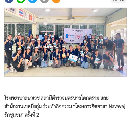
•
Good health & Well-being
•
Green Innovation & SD
•
Management & HR
•
MGR Live
•
Infographic
•
การเมือง
•
ท่องเที่ยว
•
กีฬา
•
ต่างประเทศ
•
Special Scoop
•
เศรษฐกิจ-ธุรกิจ
โรงพยาบาลนวเวช สถานีตำรวจนครบาลโคกคราม และ
•
จีน
สำนักงานเขตบึงกุ่ม
ร่วมทำกิจกรรม "
โครงการจิตอาสา Navavej
•
ชุมชน-คุณภาพชีวิต
รักชุมชน" ครั้งที่ 2
•
อาชญากรรม
•
Motoring