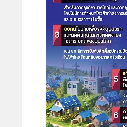
•
อินโดจีน
•
กองทุนรวม
•
Celeb Online
•
Factcheck
•
ญี่ปุ่น
•
News1
•
Gotomanager