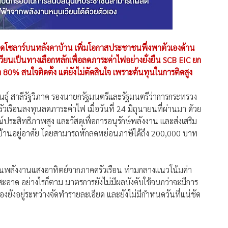
มติดโซลาร์บนหลังคาบ้าน เพิ่มโอกาสประชาชนพึ่งพาตัวเองด้าน
ียนเป็นทางเลือกหลักเพื่อลดภาระค่าไฟอย่างยั่งยืน SCB EIC ยก
80% สนใจติดตั้ง แต่ยังไม่ตัดสินใจ เพราะต้นทุนในการติดสูง
นธุ์ สาลีรัฐวิภาค รองนายกรัฐมนตรีและรัฐมนตรีว่าการกระทรวง
รือนลงทุนลดภาระค่าไฟ เมื่อวันที่ 24 มิถุนายนที่ผ่านมา ด้วย
์ประสิทธิภาพสูง และวัสดุเพื่อการอนุรักษ์พลังงาน และส่งเสริม
นบ้านอยู่อาศัย โดยสามารถหักลดหย่อนภาษีได้ถึง 200,000 บาท
ุนในพลังงานแสงอาทิตย์จากภาคครัวเรือน ท่ามกลางแนวโน้มค่า
อาด อย่างไรก็ตาม มาตรการยังไม่มีผลบังคับใช้จนกว่าจะมีการ
องยังอยู่ระหว่างจัดทำรายละเอียด และยังไม่มีกำหนดวันที่แน่ชัด