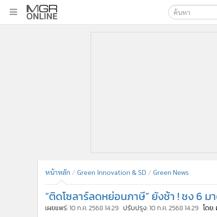
เลือกเครื่องมือท
•
หน้าหลัก
ค้นหา
•
ทันเหตุการณ์
Google
•
ภาคใต้
•
ภูมิภาค
MGR Onl
•
Online Section
ค้นหาขั
•
บันเทิง
•
ผู้จัดการรายวัน
•
คอลัมนิสต์
•
ละคร
•
CbizReview
•
Cyber BIZ
หน้าหลัก
Green Innovation & SD
Green News
•
ผู้จัดกวน
“ติดโซลาร์ลดหย่อนภาษี” ยังช้า ! ชง 6 ม
•
Good health & Well-being
•
Green Innovation & SD
เผยแพร่:
10 ก.ค. 2568 14:29
ปรับปรุง:
10 ก.ค. 2568 14:29
โดย: 