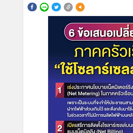
•
Management & HR
•
MGR Live
•
Infographic
•
การเมือง
•
ท่องเที่ยว
•
กีฬา
•
ต่างประเทศ
•
Special Scoop
•
เศรษฐกิจ-ธุรกิจ
•
จีน
•
ชุมชน-คุณภาพชีวิต
•
อาชญากรรม
•
Motoring
•
เกม
•
วิทยาศาสตร์
•
SMEs
•
หุ้น