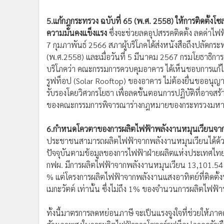
5.แก้กฎกระทรวง ฉบับที่ 65 (พ.ศ. 2558) ให้การติดตั้งโ
ความมั่นคงแข็งแรง
ซึ่งจะช่วยลดอุปสรรคติดตั้ง ลดค่าไฟฟ้า
7 กุมภาพันธ์ 2566 สภาผู้บริโภคได้ส่งหนังสือถึงปลัด
(พ.ศ.2558) และเมื่อวันที่ 5 มีนาคม 2567 กรมโยธาธิกา
บริโภคว่า คณะกรรมการควบคุมอาคาร ได้เห็นชอบการแก้ไข
รูฟท็อป (Solar Rooftop) ของอาคาร ไม่ต้องยื่นขออนุ
รับรองโดยวิศวกรโยธา เพื่อลดขั้นตอนการปฏิบัติที่อาจสร
ของคณะกรรมการพิจารณาร่างกฎหมายของกระทรวงมหาดไทย 
6.กำหนดโควตาของการผลิตไฟฟ้าพลังงานหมุนเวียนจากภา
ประชาชนสามารถผลิตไฟฟ้าจากพลังงานหมุนเวียนได้ด้วยตัว
ปัจจุบันตามข้อมูลของการไฟฟ้าฝ่ายผลิตแห่งประเทศไทย 
กฟผ. มีการผลิตไฟฟ้าจากพลังงานหมุนเวียน 13,101.54 จ
% แต่โครงการผลิตไฟฟ้าจากพลังงานแสงอาทิตย์ที่ติดตั้
เมกะวัตต์ เท่านั้น ซึ่งไม่ถึง 1% ของจำนวนการผลิตไฟฟ
ทั้งนี้มาตรการลดหย่อนภาษี จะเป็นแรงจูงใจที่ช่วยให้ภาคค