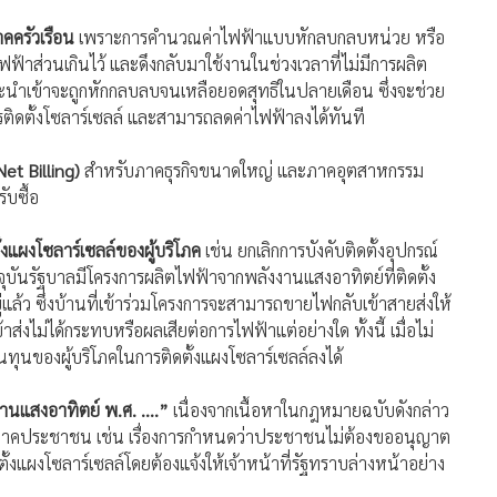
คครัวเรือน
เพราะการคำนวณค่าไฟฟ้าแบบหักลบกลบหน่วย หรือ
้าส่วนเกินไว้ และดึงกลับมาใช้งานในช่วงเวลาที่ไม่มีการผลิต
ะนำเข้าจะถูกหักกลบลบจนเหลือยอดสุทธิในปลายเดือน ซึ่งจะช่วย
ารติดตั้งโซลาร์เซลล์ และสามารถลดค่าไฟฟ้าลงได้ทันที
Net Billing)
สำหรับภาคธุรกิจขนาดใหญ่ และภาคอุตสาหกรรม
บซื้อ
งแผงโซลาร์เซลล์ของผู้บริโภค
เช่น ยกเลิกการบังคับติดตั้งอุปกรณ์
ุบันรัฐบาลมีโครงการผลิตไฟฟ้าจากพลังงานแสงอาทิตย์ที่ติดตั้ง
้ว ซึ่งบ้านที่เข้าร่วมโครงการจะสามารถขายไฟกลับเข้าสายส่งให้
าส่งไม่ได้กระทบหรือผลเสียต่อการไฟฟ้าแต่อย่างใด ทั้งนี้ เมื่อไม่
นทุนของผู้บริโภคในการติดตั้งแผงโซลาร์เซลล์ลงได้
งานแสงอาทิตย์ พ.ศ. ….”
เนื่องจากเนื้อหาในกฎหมายฉบับดังกล่าว
ของภาคประชาชน เช่น เรื่องการกำหนดว่าประชาชนไม่ต้องขออนุญาต
ิดตั้งแผงโซลาร์เซลล์โดยต้องแจ้งให้เจ้าหน้าที่รัฐทราบล่างหน้าอย่าง