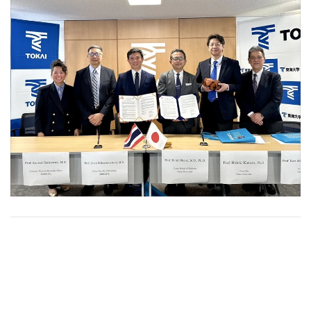
•
Good health & Well-being
•
Green Innovation & SD
•
Management & HR
•
MGR Live
•
Infographic
•
การเมือง
•
ท่องเที่ยว
•
กีฬา
•
ต่างประเทศ
•
Special Scoop
•
เศรษฐกิจ-ธุรกิจ
•
จีน
•
ชุมชน-คุณภาพชีวิต
•
อาชญากรรม
•
Motoring