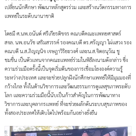
เปลี่ยนนักศึกษา พัฒนาหลักสูตรร่วม และสร้างนวัตกรรมทางการ
แพทย์ในระดับนานาชาติ
โดยมี ศ.นพ.อนันต์ ศรีเกียรติขจร คณบดีคณะแพทยศาสตร์
สจล. นพ.อนวัช เสริมสวรรค์ รองคณบดี ดร.ศรัญญา ไผ่แสวง รอง
คณบดี น.ส.ภิญญนิจ เจษฎาวิริยะวงศ์ และน.ส.จิตอนุวัณ ชู
ชมชื่น เป็นตัวแทนจากคณะแพทย์ร่วมในพิธีลงนามดังกล่าว ซึ่ง
ความร่วมมือครั้งนี้เป็นจุดเริ่มต้นของการเชื่อมโยงองค์ความรู้
ระหว่างประเทศ และจะช่วยปลูกฝังนักศึกษาแพทย์ให้มีมุมมองที่
กว้างไกล ทั้งในด้านวิชาการและวัฒนธรรมการดูแลสุขภาพระดับ
โลก และความร่วมมือนี้นับเป็นก้าวสำคัญในการพัฒนาทาง
วิชาการและบุคลากรแพทย์ ที่จะช่วยผลักดันระบบสุขภาพของ
ทั้งสองประเทศให้เติบโตไปพร้อมกันอย่างยั่งยืน