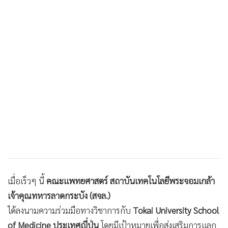
•
เกม
•
วิทยาศาสตร์
•
SMEs
•
หุ้น
•
อินโดจีน
•
กองทุนรวม
•
Celeb Online
•
Factcheck
•
ญี่ปุ่น
•
News1
•
Gotomanager
เมื่อเร็วๆ นี้
คณะแพทยศาสตร์ สถาบันเทคโนโลยีพระจอมเกล้า
เจ้าคุณทหารลาดกระบัง (สจล.)
ได้ลงนามความร่วมมือทางวิชาการกับ
Tokai University School
of Medicine ประเทศญี่ปุ่น
โดยมีเป้าหมายเพื่อส่งเสริมการแลก