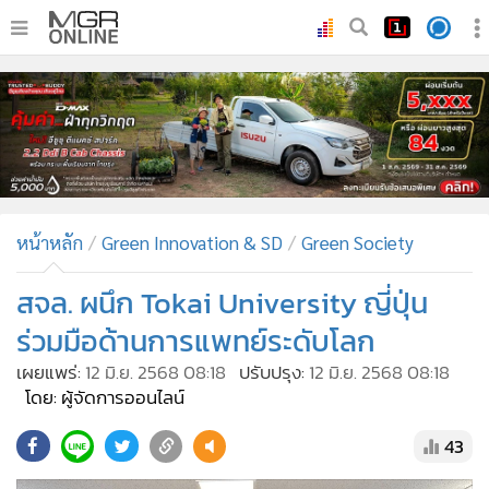
•
หน้าหลัก
•
ทันเหตุการณ์
•
ภาคใต้
•
ภูมิภาค
•
Online Section
หน้าหลัก
Green Innovation & SD
Green Society
•
บันเทิง
•
ผู้จัดการรายวัน
สจล. ผนึก Tokai University ญี่ปุ่น
•
คอลัมนิสต์
ร่วมมือด้านการแพทย์ระดับโลก
•
ละคร
เผยแพร่:
12 มิ.ย. 2568 08:18
ปรับปรุง:
12 มิ.ย. 2568 08:18
•
CbizReview
โดย: ผู้จัดการออนไลน์
•
Cyber BIZ
43
•
ผู้จัดกวน