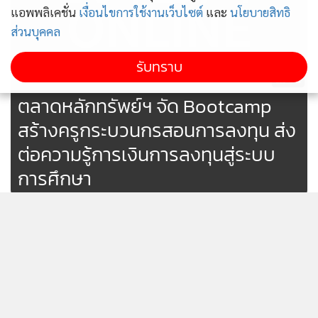
แอพพลิเคชั่น
เงื่อนไขการใช้งานเว็บไซต์
และ
นโยบายสิทธิ
ส่วนบุคคล
นายธนชัย เลขวัฒนะ โรงเรียนมัธยมวัดเขาสุกิม จังหวัดจันทบุรี
รับทราบ
เจ้าของผลงาน “ห้องเรียนเล็ก สู่โลกกว้างการลงทุน”
กล่าวว่า เรา
62
สามารถสอดแทรกเรื่องการลงทุนเข้าไปในการเรียนการสอนได้
ตลาดหลักทรัพย์ฯ จัด Bootcamp
ทุกวิชา แม้โรงเรียนขนาดเล็กก็สามารถพานักเรียนของเราท่องไป
สร้างครูกระบวนกรสอนการลงทุน ส่ง
ในโลกของการลงทุนได้ อย่างโรงเรียนของผม ครู 1 คนต้องสอน
ต่อความรู้การเงินการลงทุนสู่ระบบ
หลายวิชา ผมจึงได้นำเรื่องการลงทุนเข้าไปสอดแทรกในทุกวิชาที่
การศึกษา
สอน พบว่าแม้แต่วิชาประวัติศาสตร์ คณิตศาสตร์ ก็ยังสอนเรื่อง
การลงทุนให้สนุกได้
ทีทีบี ติดอันดับ TOP 3 จาก 15th
ครูอาจารย์และผู้สนใจสามารถติดตามโครงการ INVESTORY
Asia (ex-Japan/ANZ) Executive
Investment Learning Design Bootcamp และ Handbook
Team Survey โดย Extel
55
โมเดลห้องเรียนลงทุนตัวอย่าง ได้ที่เว็บไซต์
https://investory.setgroup.or.th
ทีทีบีโชว์คว้า 15 รางวัล 2025 Asia
แสดงเพิ่มเติม