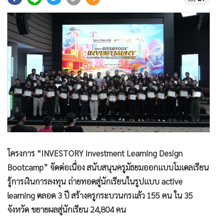
•
Good health & Well-being
•
Green Innovation & SD
•
Management & HR
•
MGR Live
•
Infographic
•
การเมือง
•
ท่องเที่ยว
•
กีฬา
•
ต่างประเทศ
•
Special Scoop
•
เศรษฐกิจ-ธุรกิจ
โครงการ “INVESTORY Investment Learning Design
•
จีน
Bootcamp” จัดต่อเนื่อง สนับสนุนครูมัธยมออกแบบโมเดลเรียน
•
ชุมชน-คุณภาพชีวิต
รู้การเงินการลงทุน ถ่ายทอดสู่นักเรียนในรูปแบบ active
•
อาชญากรรม
learning ตลอด 3 ปี สร้างครูกระบวนกรแล้ว 155 คน ใน 35
จังหวัด ขยายผลสู่นักเรียน 24,804 คน
•
Motoring