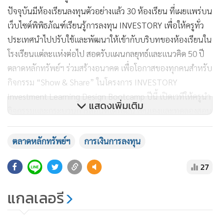
ปัจจุบันมีห้องเรียนลงทุนตัวอย่างแล้ว 30 ห้องเรียน ที่เผยแพร่บน
เว็บไซต์พิพิธภัณฑ์เรียนรู้การลงทุน INVESTORY เพื่อให้ครูทั่ว
ประเทศนำไปปรับใช้และพัฒนาให้เข้ากับบริบทของห้องเรียนใน
โรงเรียนแต่ละแห่งต่อไป สอดรับแผนกลยุทธ์และแนวคิด 50 ปี
ตลาดหลักทรัพย์ฯ ร่วมสร้างอนาคต เพื่อโอกาสของทุกคน
สำหรับ
กิจกรรม “Show & Share” ในโครงการ INVESTORY
Investment Learning Design Bootcamp ปีนี้ เปิดเวทีให้ครูนำ
แสดงเพิ่มเติม
กิจกรรมและกระบวนการสอนที่ได้พัฒนาขึ้นเองและทดลองสอน
ในห้องเรียนจริงแล้ว มาสาธิตให้แก่ครูและสาธารณชนที่สนใจ
ร่วมเรียนรู้ถึง 11 ห้องเรียนลงทุน นอกจากนี้ ยังมีครูกระบวนกร
ตลาดหลักทรัพย์ฯ
การเงินการลงทุน
สอนการลงทุนรุ่นพี่ จาก 2 โรงเรียนนำประสบการณ์และไอเดีย
27
บันดาลใจที่ได้นำไปใช้จริงมาแบ่งปันกันอีกด้วย
แกลเลอรี
นายปราศรัย เจตสันติ์ โรงเรียนราชวินิตบางแก้ว จังหวัด
สมุทรปราการ เจ้าของผลงาน “ยากไป” สำหรับเด็ก หรือ “สาย