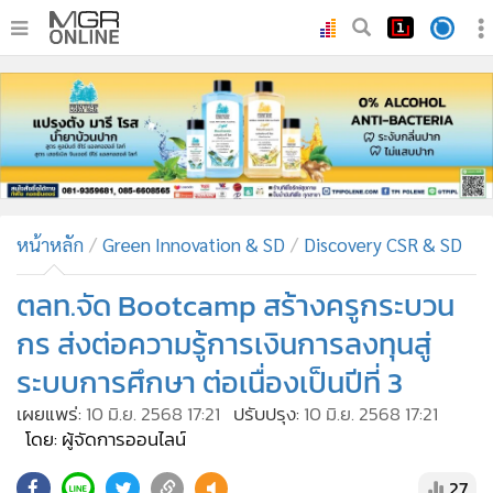
•
หน้าหลัก
•
ทันเหตุการณ์
•
ภาคใต้
•
ภูมิภาค
•
Online Section
หน้าหลัก
Green Innovation & SD
Discovery CSR & SD
•
บันเทิง
•
ผู้จัดการรายวัน
ตลท.จัด Bootcamp สร้างครูกระบวน
•
คอลัมนิสต์
กร ส่งต่อความรู้การเงินการลงทุนสู่
•
ละคร
ระบบการศึกษา ต่อเนื่องเป็นปีที่ 3
•
CbizReview
เผยแพร่:
10 มิ.ย. 2568 17:21
ปรับปรุง:
10 มิ.ย. 2568 17:21
•
Cyber BIZ
โดย: ผู้จัดการออนไลน์
•
ผู้จัดกวน
27