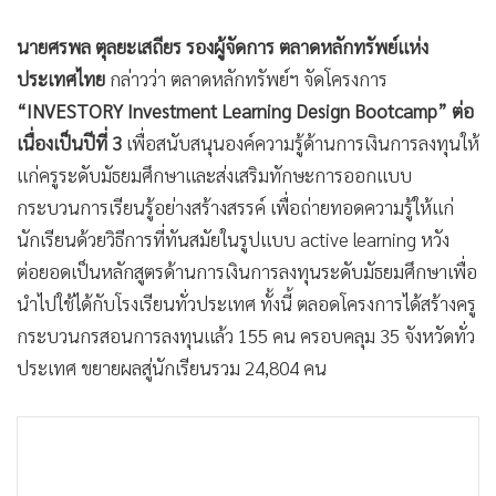
•
เกม
นายศรพล ตุลยะเสถียร รองผู้จัดการ ตลาดหลักทรัพย์แห่ง
•
วิทยาศาสตร์
ประเทศไทย
กล่าวว่า ตลาดหลักทรัพย์ฯ จัดโครงการ
•
SMEs
“INVESTORY Investment Learning Design Bootcamp” ต่อ
•
หุ้น
เนื่องเป็นปีที่ 3
เพื่อสนับสนุนองค์ความรู้ด้านการเงินการลงทุนให้
•
อินโดจีน
แก่ครูระดับมัธยมศึกษาและส่งเสริมทักษะการออกแบบ
•
กองทุนรวม
กระบวนการเรียนรู้อย่างสร้างสรรค์ เพื่อถ่ายทอดความรู้ให้แก่
•
Celeb Online
นักเรียนด้วยวิธีการที่ทันสมัยในรูปแบบ active learning หวัง
•
Factcheck
ต่อยอดเป็นหลักสูตรด้านการเงินการลงทุนระดับมัธยมศึกษาเพื่อ
•
ญี่ปุ่น
นำไปใช้ได้กับโรงเรียนทั่วประเทศ ทั้งนี้ ตลอดโครงการได้สร้างครู
•
News1
กระบวนกรสอนการลงทุนแล้ว 155 คน ครอบคลุม 35 จังหวัดทั่ว
•
Gotomanager
ประเทศ ขยายผลสู่นักเรียนรวม 24,804 คน