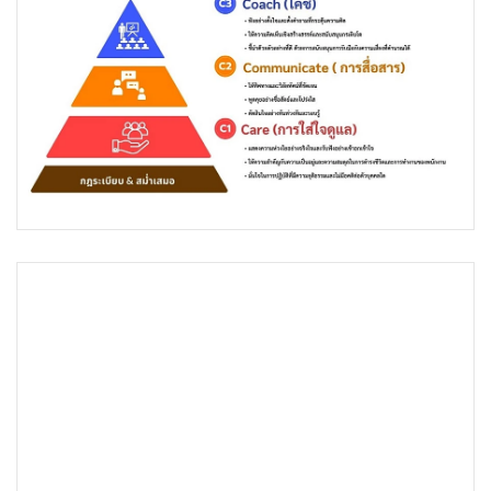
•
Good health & Well-being
•
Green Innovation & SD
•
Management & HR
•
MGR Live
•
Infographic
•
การเมือง
•
ท่องเที่ยว
•
กีฬา
•
ต่างประเทศ
•
Special Scoop
•
เศรษฐกิจ-ธุรกิจ
•
จีน
•
ชุมชน-คุณภาพชีวิต
•
อาชญากรรม
•
Motoring