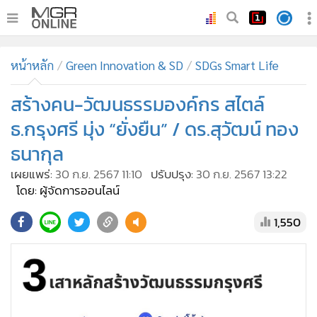
•
หน้าหลัก
หน้าหลัก
Green Innovation & SD
SDGs Smart Life
•
ทันเหตุการณ์
•
สร้างคน-วัฒนธรรมองค์กร สไตล์
ภาคใต้
•
ภูมิภาค
ธ.กรุงศรี มุ่ง “ยั่งยืน” / ดร.สุวัฒน์ ทอง
•
Online Section
ธนากุล
•
บันเทิง
เผยแพร่:
30 ก.ย. 2567 11:10
ปรับปรุง:
30 ก.ย. 2567 13:22
•
ผู้จัดการรายวัน
โดย: ผู้จัดการออนไลน์
•
คอลัมนิสต์
1,550
•
ละคร
•
CbizReview
•
Cyber BIZ
•
ผู้จัดกวน