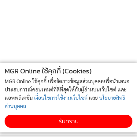
ตกผลึกจาก3เสาหลัก คือ3C ที่เป็นวิถีปฏิบัติในชีวิตประจำวัน ที่
สอดคล้องกับกฎระเบียบได้แก่
Care : การใส่ใจดูแล
ระหว่างพนักงานและลูกค้า เพื่อเติบโตไป
ด้วยกัน มีความจริงใจ เห็นอกเห็นใจ และปฏิบัติต่อกันด้วยความ
ถูกต้อง เป็นธรรม
Communication : สื่อสาร
การทำงานมีทิศทางและวิสัยทัศน์ที่
MGR Online ใช้คุกกี้ (Cookies)
ชัดเจน การติดต่อพูดคุยอย่างซื่อสัตย์และโปร่งใส เพื่อตัดสินใจได้
MGR Online ใช้คุกกี้ เพื่อจัดการข้อมูลส่วนบุคคลเพื่อนำเสนอ
ทันการ
ประสบการณ์คอนเทนต์ที่ดีที่สุดให้กับผู้อ่านบนเว็บไซต์ และ
แอพพลิเคชั่น
เงื่อนไขการใช้งานเว็บไซต์
และ
นโยบายสิทธิ
Coach : โค้ช
ใช้เทคนิคการโค้ชที่ส่งเสริมผู้ร่วมงานและลูกค้า ให้
ส่วนบุคคล
มีการพ้ฒนาหรือได้สิ่งที่ดีขึ้น โดยฟังอย่างตั้งใจและใช้คำถามที่มี
พลังกระตุ้นความคิด ให้ข้อคิดเห็นเชิงสร้างสรรค์ที่สนับสนุนการ
รับทราบ
เติบโต