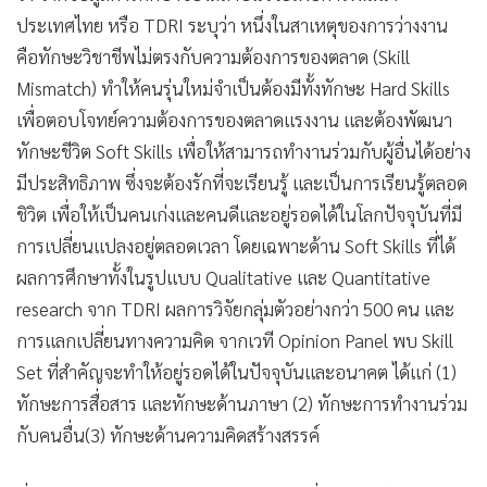
•
เกม
ประเทศไทย หรือ TDRI ระบุว่า หนึ่งในสาเหตุของการว่างงาน
•
วิทยาศาสตร์
คือทักษะวิชาชีพไม่ตรงกับความต้องการของตลาด (Skill
•
SMEs
Mismatch) ทำให้คนรุ่นใหม่จำเป็นต้องมีทั้งทักษะ Hard Skills
•
หุ้น
เพื่อตอบโจทย์ความต้องการของตลาดแรงงาน และต้องพัฒนา
ทักษะชีวิต Soft Skills เพื่อให้สามารถทำงานร่วมกับผู้อื่นได้อย่าง
•
อินโดจีน
มีประสิทธิภาพ ซึ่งจะต้องรักที่จะเรียนรู้ และเป็นการเรียนรู้ตลอด
•
กองทุนรวม
ชิวิต เพื่อให้เป็นคนเก่งและคนดีและอยู่รอดได้ในโลกปัจจุบันที่มี
•
Celeb Online
การเปลี่ยนแปลงอยู่ตลอดเวลา โดยเฉพาะด้าน Soft Skills ที่ได้
•
Factcheck
ผลการศึกษาทั้งในรูปแบบ Qualitative และ Quantitative
•
ญี่ปุ่น
research จาก TDRI ผลการวิจัยกลุ่มตัวอย่างกว่า 500 คน และ
•
News1
การแลกเปลี่ยนทางความคิด จากเวที Opinion Panel พบ Skill
•
Gotomanager
Set ที่สำคัญจะทำให้อยู่รอดได้ในปัจจุบันและอนาคต ได้แก่ (1)
ทักษะการสื่อสาร และทักษะด้านภาษา (2) ทักษะการทำงานร่วม
กับคนอื่น(3) ทักษะด้านความคิดสร้างสรรค์