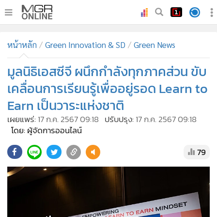
•
หน้าหลัก
หน้าหลัก
Green Innovation & SD
Green News
•
ทันเหตุการณ์
•
มูลนิธิเอสซีจี ผนึกกำลังทุกภาคส่วน ขับ
ภาคใต้
•
ภูมิภาค
เคลื่อนการเรียนรู้เพื่ออยู่รอด Learn to
•
Online Section
Earn เป็นวาระแห่งชาติ
•
บันเทิง
เผยแพร่:
17 ก.ค. 2567 09:18
ปรับปรุง:
17 ก.ค. 2567 09:18
•
ผู้จัดการรายวัน
โดย: ผู้จัดการออนไลน์
•
คอลัมนิสต์
79
•
ละคร
•
CbizReview
•
Cyber BIZ
•
ผู้จัดกวน