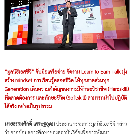
•
Good health & Well-being
•
Green Innovation & SD
•
Management & HR
•
MGR Live
•
Infographic
•
การเมือง
•
ท่องเที่ยว
•
กีฬา
“มูลนิธิเอสซีจี” จับมือเครือข่าย จัดงาน Learn to Earn Talk มุ่ง
•
ต่างประเทศ
สร้าง mindset การเรียนรู้ตลอดชีวิต ให้ทุกภาคส่วนทุก
•
Special Scoop
Generation เห็นความสำคัญของการมีทักษะวิชาชีพ (Hardskill)
•
เศรษฐกิจ-ธุรกิจ
ที่ตลาดต้องการ และทักษะชีวิต (Softskill) สามารถนำไปปฏิบัติ
•
จีน
ได้จริง อย่างเป็นรูปธรรม
•
ชุมชน-คุณภาพชีวิต
•
อาชญากรรม
นายธรรมศักดิ์ เศรษฐอุดม
ประธานกรรมการมูลนิธิเอสซีจี กล่าว
•
Motoring
ว่า จากข้อมูลการศึกษาของสถาบันวิจัยเพื่อการพัฒนา