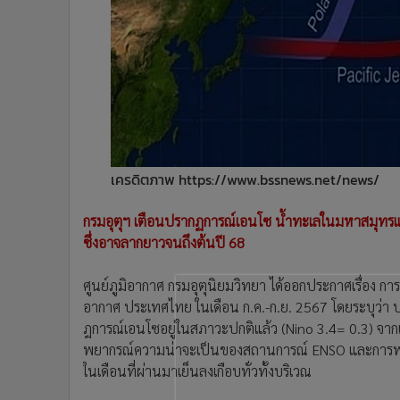
•
Management & HR
•
MGR Live
•
Infographic
•
การเมือง
•
ท่องเที่ยว
•
กีฬา
•
ต่างประเทศ
•
Special Scoop
เครดิตภาพ https://www.bssnews.net/news/
•
เศรษฐกิจ-ธุรกิจ
กรมอุตุฯ เตือนปรากฏการณ์เอนโซ น้ำทะเลในมหาสมุทรแปซ
•
จีน
ซึ่งอาจลากยาวจนถึงต้นปี 68
•
ชุมชน-คุณภาพชีวิต
•
อาชญากรรม
ศูนย์ภูมิอากาศ กรมอุตุนิยมวิทยา ได้ออกประกาศเรื่อ
•
Motoring
อากาศ ประเทศไทย ในเดือน ก.ค.-ก.ย. 2567 โดยระบุว่า 
•
เกม
ฎการณ์เอนโซอยู่ในสภาวะปกติแล้ว (Nino 3.4= 0.3) จา
•
วิทยาศาสตร์
พยากรณ์ความน่าจะเป็นของสถานการณ์ ENSO และการพยา
•
SMEs
ในเดือนที่ผ่านมาเย็นลงเกือบทั่วทั้งบริเวณ
•
หุ้น