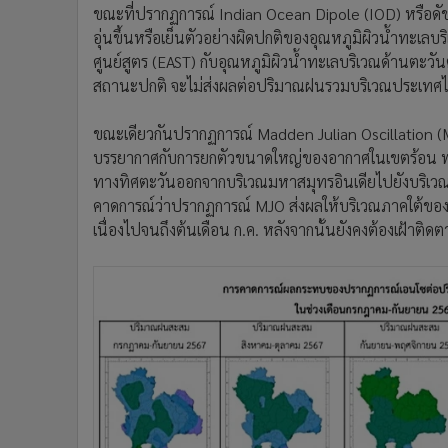
ขณะที่ปรากฏการณ์ Indian Ocean Dipole (IOD) หรือดัช
อุ่นขึ้นหรือเย็นตัวอย่างผิดปกติของอุณหภูมิผิวน้ำทะเ
ศูนย์สูตร (EAST) กับอุณหภูมิผิวน้ำทะเลบริเวณด้านตะวั
สถานะปกติ จะไม่ส่งผลต่อปริมาณฝนรวมบริเวณประเทศไท
ขณะเดียวกันปรากฏการณ์ Madden Julian Oscillation (M
บรรยากาศกับการยกตัวขนาดใหญ่ของอากาศในเขตร้อน พบว
ทางทิศตะวันออกจากบริเวณมหาสมุทรอินเดียไปยังบริเวณ Ma
คาดการณ์ว่าปรากฏการณ์ MJO ส่งผลให้บริเวณภาคใต้ของ
เนื่องไปจนถึงต้นเดือน ก.ค. หลังจากนั้นยังคงต้องเฝ้าต