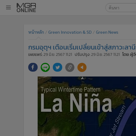
เลือกเครื่องมือท
•
หน้าหลัก
ค้นหา
•
ทันเหตุการณ์
หน้าหลัก
Green Innovation & SD
Green News
Google
•
ภาคใต้
กรมอุตุฯ เตือนเริ่มเปลี่ยนเข้าสู่สภาวะล
•
ภูมิภาค
MGR Onl
เผยแพร่:
29 มิ.ย. 2567 11:21
ปรับปรุง:
29 มิ.ย. 2567 11:21
โดย: ผู้
•
Online Section
ค้นหาขั
•
บันเทิง
•
ผู้จัดการรายวัน
•
คอลัมนิสต์
•
ละคร
•
CbizReview
•
Cyber BIZ
•
ผู้จัดกวน
•
Good health & Well-being
•
Green Innovation & SD