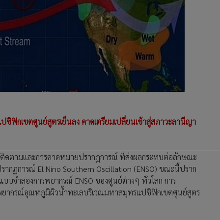
ิฟิกเขตศูนย์สูตรเย็นลง คาดเตรียมเปลี่ยนเข้าสู่สภาวะลานีญา
ง การติดตามและการคาดหมายปรากฏการณ์ ที่ส่งผลกระทบต่อลักษณะ
ปรากฏการณ์ El Nino Southern Oscillation (ENSO) ขณะนี้ปราก
กแบบจำลองการพยากรณ์ ENSO ของศูนย์ต่างๆ ทั่วโลก การ
กรณ์อุณหภูมิผิวน้ำทะเลบริเวณมหาสมุทรแปซิฟิกเขตศูนย์สูตร