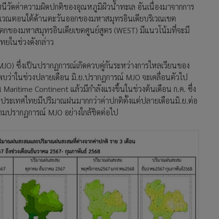
นีวัดค่าความผิดปกติของอุณหภูมิผิวน้ำทะเล อันเนื่องมาจากการ
ลบริเวณตอนใต้ด้านตะวันออกของมหาสมุทรอินเดียบริเวณเขต
นตกของมหาสมุทรอินเดียเขตศูนย์สูตร (WEST) มีแนวโน้มที่จะมี
ยในช่วงดังกล่าว
JO) ซึ่งเป็นปรากฏการณ์เกิดควบคู่กันระหว่างการไหลเวียนของ
่าในช่วงปลายเดือน มิ.ย.ปรากฏการณ์ MJO จะเคลื่อนตัวไป
ritime Continent แล้วมีกำลังแรงขึ้นในช่วงต้นเดือน ก.ค. ซึ่ง
ประเทศไทยมีปริมาณฝนมากกว่าค่าปกติตั้งแต่ปลายเดือนมิ.ย.ต่อ
ิดตามปรากฏการณ์ MJO อย่างใกล้ชิดต่อไป