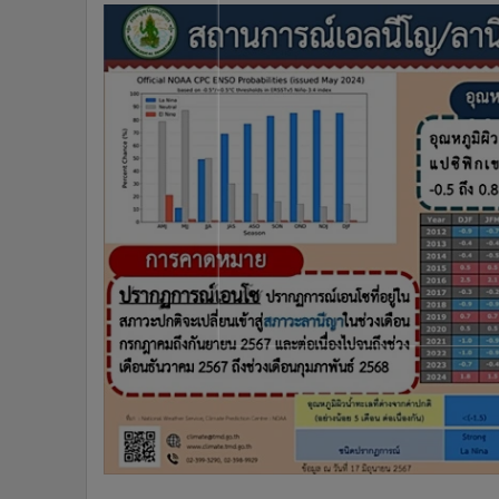
•
อินโดจีน
•
กองทุนรวม
•
Celeb Online
•
Factcheck
•
ญี่ปุ่น
•
News1
•
Gotomanager