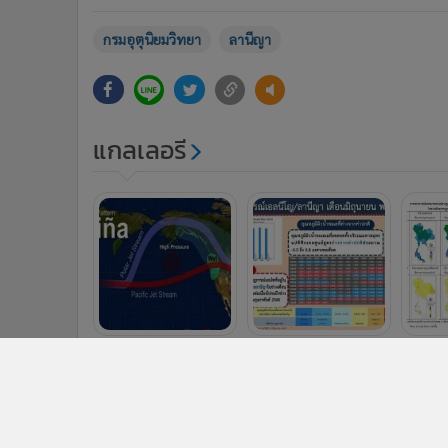
กรมอุตุนิยมวิทยา
ลานีญา
แกลเลอรี
ข่าวในหมวดล่าสุด
รายแรก!! CPPC x SCGC เปิดตัวบรรจุภัณฑ์อาหารสัตว์
1
รีไซเคิล ใช้เทคโนโลยี Advanced Recycling