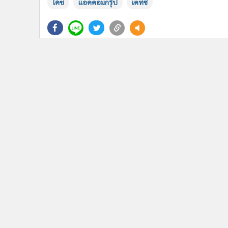
โค้ช
แอคคอมกรุ๊ป
เคทีซี
แกลเลอรี
ข่าวในหมวดล่าสุด
ซีพี แอ็กซ์ตร้า กวาด 4 รางวัล จาก "Retail Asia Awards
1
2026" ครอบคลุมด้านความยั่งยืน การตลาดเชิงวัฒนธรร
และประสบการณ์ลูกค้า