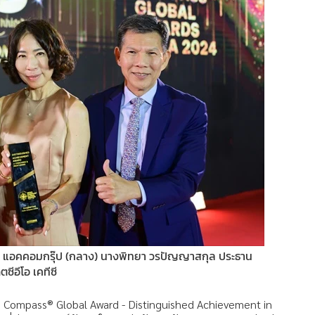
หาร แอคคอมกรุ๊ป (กลาง) นางพิทยา วรปัญญาสกุล ประธาน
ตซีอีโอ เคทีซี
WS Compass® Global Award - Distinguished Achievement in