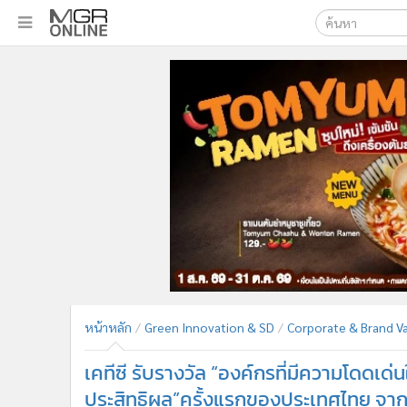
เลือกเครื่องมือท
•
หน้าหลัก
ค้นหา
•
ทันเหตุการณ์
Google
•
ภาคใต้
•
ภูมิภาค
MGR Onl
•
Online Section
ค้นหาขั
•
บันเทิง
•
ผู้จัดการรายวัน
•
คอลัมนิสต์
•
ละคร
•
CbizReview
•
Cyber BIZ
หน้าหลัก
Green Innovation & SD
Corporate & Brand V
•
ผู้จัดกวน
•
Good health & Well-being
เคทีซี รับรางวัล “องค์กรที่มีความโดดเด่น
•
Green Innovation & SD
ประสิทธิผล”ครั้งแรกของประเทศไทย จ