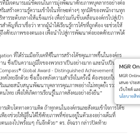
์กรที่มีเจตนารมณ์ชัดเจนในการมุ่งพัฒนาศักยภาพบุคลากรอย่างต่อ
ดยเสริมสร้างความรู้ความเข้าใจในทักษะต่างๆ ทุกมิติของพนักงานทุก
ิหารระดับกลางให้แข็งแกร่ง เพื่อร่วมกันขับเคลื่อนองค์กรไปสู่เป้า
ำคัญที่เราเชื่อว่า หากผู้นำได้เรียนรู้การโค้ชที่ถูกต้อง จะช่วยให้
ู้ถึงศักยภาพของตนเอง เพื่อนำไปสู่การพัฒนาต่อยอดศักยภาพได้
 ที่ได้ร่วมมือกับเคทีซีในการสร้างโค้ชคุณภาพขึ้นในองค์กร
าน ซึ่งเป็นความภูมิใจของพวกเราเป็นอย่างมาก และนับเป็นเรื่อง
MGR Onli
“NEWS Compass® Global Award - Distinguished Achievement in
MGR Online 
ศไทยอีกด้วย ซึ่งเบื้องหลังความสำเร็จในครั้งนี้ ต้องขอยกให้กับ
เสนอ ประสบก
่งเสริมและสนับสนุนพัฒนาบุคลากรคุณภาพอย่างไม่หยุดยั้ง รวมทั้ง
เว็บไซต์ แ
ไทย เพื่อให้เกิดการเรียนรู้ในภาคสังคมอย่างยั่งยืน”
นโยบายสิทธ
้างการเติบโตทางความคิด ถ้าทุกคนในองค์กรและสังคมเข้าใจการโค้ช
ยงช่วยให้ผู้อื่นได้ใช้ศักยภาพที่ซ่อนอยู่ในตัวเองอย่างเต็มที่
ห้กับตนเองไปพร้อมๆ กันอีกด้วย” ดร. อัจฉรา กล่าวปิดท้าย