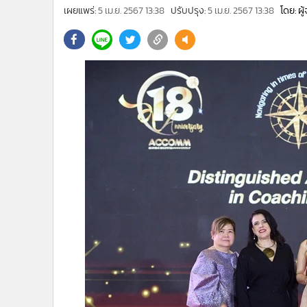
•
Management & HR
เผยแพร่:
5 เม.ย. 2567 13:38
ปรับปรุง:
5 เม.ย. 2567 13:38
โดย: ผ
•
MGR Live
•
Infographic
•
การเมือง
•
ท่องเที่ยว
•
กีฬา
•
ต่างประเทศ
•
Special Scoop
•
เศรษฐกิจ-ธุรกิจ
•
จีน
•
ชุมชน-คุณภาพชีวิต
•
อาชญากรรม
•
Motoring
•
เกม
•
วิทยาศาสตร์
•
SMEs
•
หุ้น