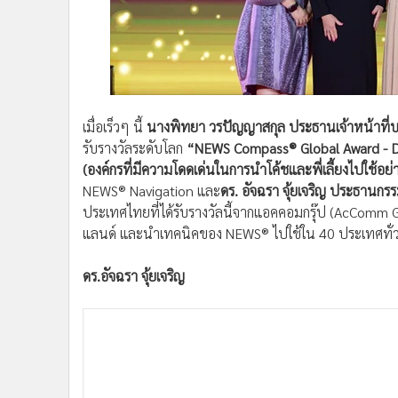
•
อินโดจีน
•
กองทุนรวม
•
Celeb Online
•
Factcheck
•
ญี่ปุ่น
เมื่อเร็วๆ นี้
นางพิทยา วรปัญญาสกุล ประธานเจ้าหน้าที่บ
•
News1
รับรางวัลระดับโลก
“NEWS Compass® Global Award - D
•
Gotomanager
(องค์กรที่มีความโดดเด่นในการนำโค้ชและพี่เลี้ยงไปใช้อย่
NEWS® Navigation และ
ดร. อัจฉรา จุ้ยเจริญ ประธานก
ประเทศไทยที่ได้รับรางวัลนี้จากแอคคอมกรุ๊ป (AcComm G
แลนด์ และนำเทคนิคของ NEWS® ไปใช้ใน 40 ประเทศทั่
ดร.อัจฉรา จุ้ยเจริญ