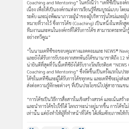
Coaching and Mentoring” ในครั้งนี้ว่า “เคทีซีเป็นองค
เนื่อง เพื่อให้เป็นองค์กรแห่งการเรียนรู้ที่สมบูรณ์แบบ โ
ระดับ และมุ่งพัฒนาภาวะผู้นำของผู้บริหารรุ่นใหม่และผู้บร
หมายที่วางไว้ ซึ่งการโค้ช (Coaching) เป็นหนึ่งในหลักสูตรส
ทีมงานและคนในองค์กรที่ได้รับการโค้ช สามารถตระหนักร
อย่างทวีคูณ”
“ในนามเคทีซีขอขอบคุณทางแอคคอมและ NEWS® Navigation
และยังได้รับการรับรองจากสหพันธ์โค้ชนานาชาติถึง 12 ท่
น่ายินดีที่สุดที่วันนี้เคทีซียังได้รับรางวัลเกียรติยศ 
Coaching and Mentoring” ซึ่งจัดขึ้นเป็นครั้งแรกในประเท
โค้ชในเคทีซีและผู้ได้รับการโค้ชทุกคน และเคทีซีจะมุ่งส
ส่งต่อความรู้ทักษะต่างๆ ที่เป็นประโยชน์ไปสู่สาธารณชนคน
“การโค้ชเป็นวิธีการสื่อสารในเชิงสร้างสรรค์ และเน้นสร
และนำการโค้ชไปใช้ได้ โลกเราจะน่าอยู่มากขึ้น การโค้ชไม่เพี
เท่านั้น แต่ยังทำให้ผู้ที่ทำหน้าที่โค้ช ได้เพิ่มศักยภาพใ