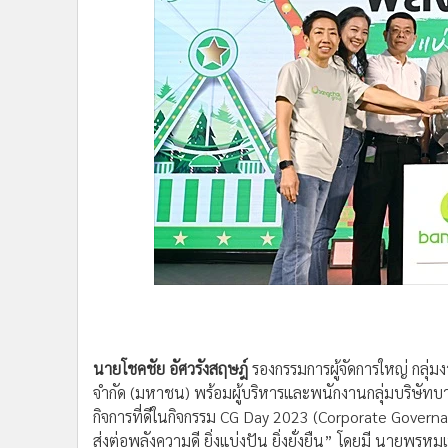
•
Management & HR
เผยแพร่:
21 ต.ค. 2566 10:39
ปรับปรุง:
21 ต.ค. 2566 10:39
โดย: 
•
MGR Live
•
Infographic
•
การเมือง
•
ท่องเที่ยว
•
กีฬา
•
ต่างประเทศ
•
Special Scoop
•
เศรษฐกิจ-ธุรกิจ
•
จีน
•
ชุมชน-คุณภาพชีวิต
•
อาชญากรรม
•
Motoring
•
เกม
•
วิทยาศาสตร์
•
SMEs
•
หุ้น