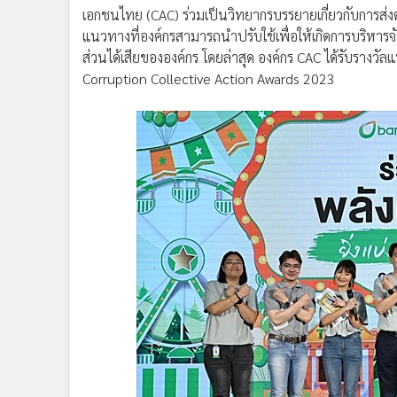
•
อินโดจีน
•
กองทุนรวม
•
Celeb Online
•
Factcheck
นายโชคชัย อัศวรังสฤษฎ์
รองกรรมการผู้จัดการใหญ่ กลุ่
•
ญี่ปุ่น
จำกัด (มหาชน) พร้อมผู้บริหารและพนักงานกลุ่มบริษัท
•
News1
กิจการที่ดีในกิจกรรม CG Day 2023 (Corporate Governan
•
Gotomanager
ส่งต่อพลังความดี ยิ่งแบ่งปัน ยิ่งยั่งยืน” โดยมี นายพร
เอกชนไทย (CAC) ร่วมเป็นวิทยากรบรรยายเกี่ยวกับการส่ง
แนวทางที่องค์กรสามารถนำปรับใช้เพื่อให้เกิดการบริหารจ
ส่วนได้เสียขององค์กร โดยล่าสุด องค์กร CAC ได้รับรางวัล
Corruption Collective Action Awards 2023