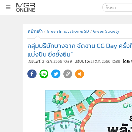
เลือกเครื่องมือท
•
หน้าหลัก
ค้นหา
•
ทันเหตุการณ์
Google
•
ภาคใต้
•
ภูมิภาค
MGR Onl
•
Online Section
ค้นหาขั
•
บันเทิง
•
ผู้จัดการรายวัน
•
คอลัมนิสต์
•
ละคร
•
CbizReview
•
Cyber BIZ
หน้าหลัก
Green Innovation & SD
Green Society
•
ผู้จัดกวน
กลุ่มบริษัทบางจาก จัดงาน CG Day ครั้งที
•
Good health & Well-being
•
Green Innovation & SD
แบ่งปัน ยิ่งยั่งยืน”