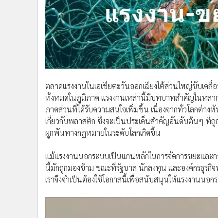
•
อินโดจีน
•
กองทุนรวม
•
Celeb Online
•
Factcheck
•
ญี่ปุ่น
•
News1
ตลาดแรงงานในเอเชียตะวันออกเฉียงใต้ส่วนใหญ่ขับเคลื่อ
•
Gotomanager
ทั้งหมดในภูมิภาค แรงงานเหล่านี้มีบทบาทสำคัญในหลาก
ภาคส่วนที่ได้รับความสนใจเพิ่มขึ้น เนื่องจากทั่วโลกต
เกี่ยวกับพลาสติก ซึ่งจะเป็นประเด็นสำคัญอันดับต้นๆ ที่ถู
ผูกพันทางกฎหมายในระดับโลกเกิดขึ้น
แม้แรงงานนอกระบบเป็นแกนหลักในการจัดการขยะและการ
นี้มักถูกมองข้าม ขณะที่รัฐบาล นักลงทุน และองค์กรธุรกิ
เราจึงจำเป็นต้องใช้โอกาสนี้เพื่อสนับสนุนให้แรงงานนอ