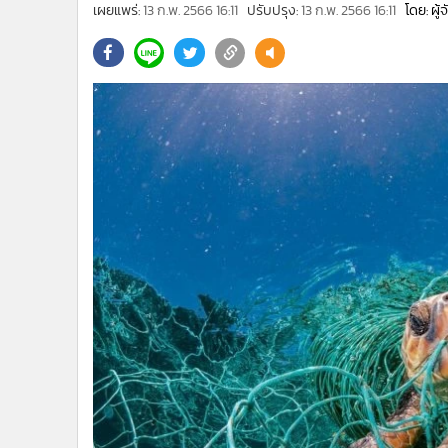
•
Management & HR
เผยแพร่:
13 ก.พ. 2566 16:11
ปรับปรุง:
13 ก.พ. 2566 16:11
โดย: ผู
•
MGR Live
•
Infographic
•
การเมือง
•
ท่องเที่ยว
•
กีฬา
•
ต่างประเทศ
•
Special Scoop
•
เศรษฐกิจ-ธุรกิจ
•
จีน
•
ชุมชน-คุณภาพชีวิต
•
อาชญากรรม
•
Motoring
•
เกม
•
วิทยาศาสตร์
•
SMEs
•
หุ้น