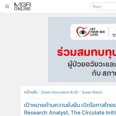
เลือกเครื่องมือท
•
หน้าหลัก
ค้นหา
•
ทันเหตุการณ์
Google
•
ภาคใต้
•
ภูมิภาค
MGR Onl
•
Online Section
ค้นหาขั
•
บันเทิง
•
ผู้จัดการรายวัน
•
คอลัมนิสต์
•
ละคร
•
CbizReview
•
Cyber BIZ
หน้าหลัก
Green Innovation & SD
Green Vision
•
ผู้จัดกวน
เป้าหมายด้านความยั่งยืน เปิดโอกาสไท
•
Good health & Well-being
•
Green Innovation & SD
Research Analyst, The Circulate Init