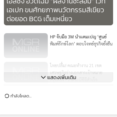
เอเปก ขนศักยภาพนวัตกรรมสีเขียว
ต่อยอด BCG เต็มเหนี่ยว
HP จับมือ 3M นำแคมเปญ ‘ศูนย์
พิมพ์รักษ์โลก’ ตอบโจทย์ธุรกิจยั่งยืน
ไทยปลื้ม! คณะทำงาน 21 เขต
เศรษฐกิจร่างเอกสารเป้าหมาย
แสดงเพิ่มเติม
กรุงเทพฯ ว่าด้วยบีซีจีสำเร็จ
CIVIL อวดรายได้ 9 เดือน ทะลุ 4.6
กำลังโหลด...
พันล้านบาท