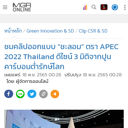
•
หน้าหลัก
หน้าหลัก
Green Innovation & SD
Clip CSR & SD
•
ทันเหตุการณ์
•
ชมคลิปออกแบบ “ชะลอม” ตรา APEC
ภาคใต้
•
ภูมิภาค
2022 Thailand ดีไซน์ 3 มิติจากปูน
•
Online Section
คาร์บอนต่ำรักษ์โลก
•
บันเทิง
เผยแพร่:
18 พ.ย. 2565 00:28
ปรับปรุง:
18 พ.ย. 2565 00:28
•
ผู้จัดการรายวัน
โดย: ผู้จัดการออนไลน์
•
คอลัมนิสต์
495
•
ละคร
•
CbizReview
•
Cyber BIZ
•
ผู้จัดกวน