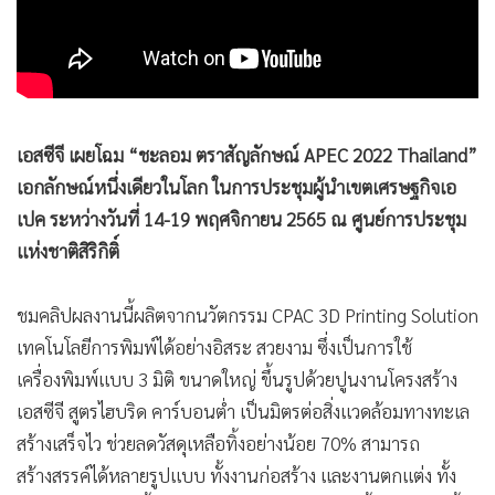
•
เกม
•
วิทยาศาสตร์
•
SMEs
•
หุ้น
เอสซีจี เผยโฉม “ชะลอม ตราสัญลักษณ์ APEC 2022 Thailand”
•
อินโดจีน
เอกลักษณ์หนึ่งเดียวในโลก ในการประชุมผู้นำเขตเศรษฐกิจเอ
•
กองทุนรวม
เปค ระหว่างวันที่ 14-19 พฤศจิกายน 2565 ณ ศูนย์การประชุม
•
Celeb Online
แห่งชาติสิริกิติ์
•
Factcheck
•
ญี่ปุ่น
ชมคลิปผลงานนี้ผลิตจากนวัตกรรม CPAC 3D Printing Solution
•
News1
เทคโนโลยีการพิมพ์ได้อย่างอิสระ สวยงาม ซึ่งเป็นการใช้
•
Gotomanager
เครื่องพิมพ์แบบ 3 มิติ ขนาดใหญ่ ขึ้นรูปด้วยปูนงานโครงสร้าง
เอสซีจี สูตรไฮบริด คาร์บอนต่ำ เป็นมิตรต่อสิ่งแวดล้อมทางทะเล
สร้างเสร็จไว ช่วยลดวัสดุเหลือทิ้งอย่างน้อย 70% สามารถ
สร้างสรรค์ได้หลายรูปแบบ ทั้งงานก่อสร้าง และงานตกแต่ง ทั้ง
เฟอร์นิเจอร์ หรือชิ้นงานตกแต่งแลนด์สเคป รวมทั้งสามารถพริ้