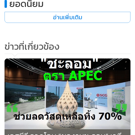
อ่านเพิ่มเติม
ข่าวที่เกี่ยวข้อง
เอสซีจี อวดโฉม “ผลงานชะลอม” เวที