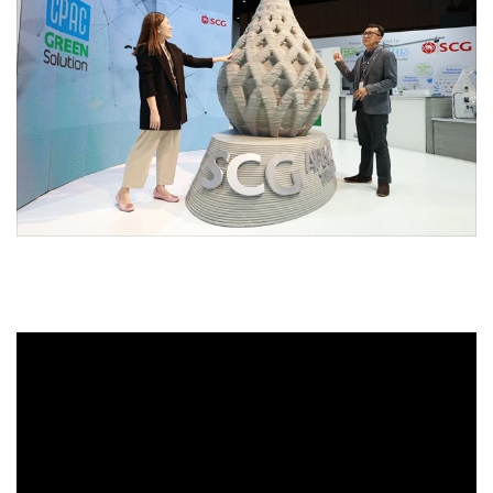
•
Good health & Well-being
•
Green Innovation & SD
•
Management & HR
•
MGR Live
•
Infographic
•
การเมือง
•
ท่องเที่ยว
•
กีฬา
•
ต่างประเทศ
•
Special Scoop
•
เศรษฐกิจ-ธุรกิจ
•
จีน
•
ชุมชน-คุณภาพชีวิต
•
อาชญากรรม
•
Motoring