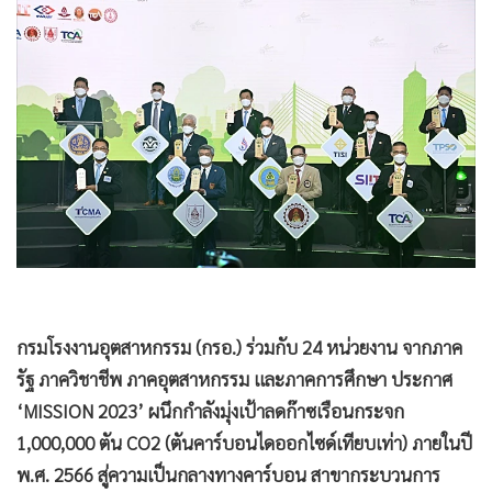
•
Good health & Well-being
•
Green Innovation & SD
•
Management & HR
•
MGR Live
•
Infographic
•
การเมือง
•
ท่องเที่ยว
•
กีฬา
•
ต่างประเทศ
•
Special Scoop
•
เศรษฐกิจ-ธุรกิจ
กรมโรงงานอุตสาหกรรม (กรอ.) ร่วมกับ 24 หน่วยงาน จากภาค
•
จีน
รัฐ ภาควิชาชีพ ภาคอุตสาหกรรม และภาคการศึกษา ประกาศ
•
ชุมชน-คุณภาพชีวิต
‘MISSION 2023’ ผนึกกำลังมุ่งเป้าลดก๊าซเรือนกระจก
•
อาชญากรรม
1,000,000 ตัน CO2 (ตันคาร์บอนไดออกไซด์เทียบเท่า) ภายในปี
พ.ศ. 2566 สู่ความเป็นกลางทางคาร์บอน สาขากระบวนการ
•
Motoring