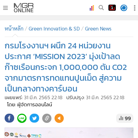
•
หน้าหลัก
หน้าหลัก
Green Innovation & SD
Green News
•
ทันเหตุการณ์
•
กรมโรงงานฯ ผนึก 24 หน่วยงาน
ภาคใต้
•
ภูมิภาค
ประกาศ ‘MISSION 2023’ มุ่งเป้าลด
•
Online Section
ก๊าซเรือนกระจก 1,000,000 ตัน CO2
•
บันเทิง
จากมาตรการทดแทนปูนเม็ด สู่ความ
•
ผู้จัดการรายวัน
เป็นกลางทางคาร์บอน
•
คอลัมนิสต์
เผยแพร่:
31 มี.ค. 2565 22:18
ปรับปรุง:
31 มี.ค. 2565 22:18
•
ละคร
โดย: ผู้จัดการออนไลน์
•
CbizReview
99
•
Cyber BIZ
•
ผู้จัดกวน