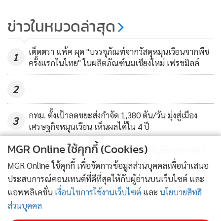
ผลิตภัณฑ์ : มาตรการทดแทนปูนเม็ด จำนวน 300,000 ตัน CO2
ข่าวในหมวดล่าสุด
ภายในปี พ.ศ. 2565 ซึ่งภาคีร่วมดำเนินการสามารถบรรลุเป้า
หมายดังกล่าวแล้ว เมื่อสิ้นปี พ.ศ. 2564 ที่ผ่านมา
เต็ดตรา แพ้ค ผุด "บรรจุภัณฑ์จากวัสดุหมุนเวียนจากพืช
1
ครั้งแรกในไทย" ในผลิตภัณฑ์นมเชียงใหม่ เฟรชมิลค์
การประกาศเป้าหมายใหม่ และผนึกกำลังจากหน่วยงานภาครัฐ
ภาควิชาชีพ ภาคอุตสาหกรรม และภาคการศึกษา จาก 6
2
กระทรวง รวม 24 หน่วยงาน เพื่อร่วมกันขับเคลื่อน ‘MISSION
2023’ ในครั้งนี้ มีความสำคัญและจะเป็นประโยชน์อย่างยิ่ง ที่จะ
กทม. ตั้งเป้าลดขยะส่งกำจัด 1,380 ตัน/วัน มุ่งสู่เมือง
3
เศรษฐกิจหมุนเวียน เห็นผลได้ใน 4 ปี
ช่วยให้เกิดการลดก๊าซเรือนกระจกอย่างเป็นรูปธรรม ควบคู่ไปกับ
การพัฒนานวัตกรรมการผลิตใหม่ ๆ โดยใช้ทรัพยากรหมุนเวียน
MGR Online ใช้คุกกี้ (Cookies)
รายแรก!! CPPC x SCGC เปิดตัวบรรจุภัณฑ์อาหารสัตว์
4
อย่างมีประสิทธิภาพ รวมทั้งจะช่วยสนับสนุนภารกิจของ กรอ. ใน
รีไซเคิล ใช้เทคโนโลยี Advanced Recycling
MGR Online ใช้คุกกี้ เพื่อจัดการข้อมูลส่วนบุคคลเพื่อนำเสนอ
การขับเคลื่อนการดำเนินงานตามแผนปฏิบัติการลดก๊าซเรือน
ประสบการณ์คอนเทนต์ที่ดีที่สุดให้กับผู้อ่านบนเว็บไซต์ และ
กระจก สาขากระบวนการอุตสาหกรรมและการใช้ผลิตภัณฑ์
ข่าวอื่นในหมวด
แอพพลิเคชั่น
เงื่อนไขการใช้งานเว็บไซต์
และ
นโยบายสิทธิ
นอกจากนี้ ยังสนับสนุนนโยบายของรัฐบาลที่ยกระดับเป้าหมาย
ส่วนบุคคล
การลดก๊าซเรือนกระจกของประเทศ ที่ร้อยละ 40 ภายในปี พ.ศ.