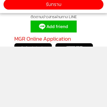
2573 มุ่งสู่ความเป็นกลางทางคาร์บอน ภายในปี พ.ศ. 2593 และ
รับทราบ
ปล่อยก๊าซเรือนกระจกสุทธิเป็นศูนย์ ภายในปี พ.ศ. 2608 ตามที่
ติดตามข่าวสารผ่านทาง LINE
นายกรัฐมนตรี พลเอก ประยุทธ์ จันทร์โอชา ได้แสดงเจตนารมณ์
ในการประชุมระดับผู้นำ (World Leaders Summit) ในห้วงการ
ประชุมรัฐภาคีกรอบอนุสัญญาสหประชาชาติว่าด้วยการ
MGR Online Application
เปลี่ยนแปลงสภาพภูมิอากาศ สมัยที่ 26 (COP 26) ณ เมืองกลาส
โกว์ สหราชอาณาจักร เมื่อเดือนพฤศจิกายน 2564 ที่ผ่านมา
ด้วย
ติดตาม MGR Online
นโยบายความเป็นส่วนตัว
นโยบายการใช้คุกกี้