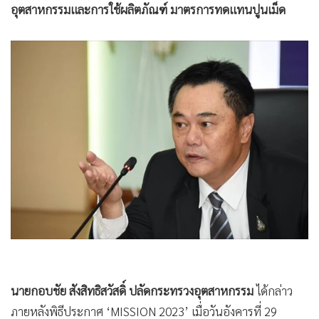
อุตสาหกรรมและการใช้ผลิตภัณฑ์ มาตรการทดแทนปูนเม็ด
•
เกม
•
วิทยาศาสตร์
•
SMEs
•
หุ้น
•
อินโดจีน
•
กองทุนรวม
•
Celeb Online
•
Factcheck
•
ญี่ปุ่น
•
News1
•
Gotomanager
นายกอบชัย สังสิทธิสวัสดิ์ ปลัดกระทรวงอุตสาหกรรม
ได้กล่าว
ภายหลังพิธีประกาศ ‘MISSION 2023’ เมื่อวันอังคารที่ 29