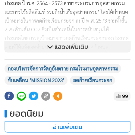
ประเทศ ปี พ.ศ. 2564 - 2573 สาขากระบวนการอุตสาหกรรม
และการใช้ผลิตภัณฑ์ รวมถึงน้ำเสียอุตสาหกรรม’ โดยได้กำหนด
เป้าหมายในการลดก๊าซเรือนกระจก ณ ปี พ.ศ. 2573 รวมทั้งสิ้น
2.25 ล้านตัน CO2 ซึ่งเป็นส่วนหนึ่งในการสนับสนุนให้
ประเทศไทยบรรลุเป้าหมายการลดก๊าซเรือนกระจกของประเทศ
แสดงเพิ่มเติม
ตามที่ได้แจ้งเจตจำนงการมีส่วนร่วมที่ประเทศกำหนด
(Nationally Determined Contributions: NDCs) ภายใต้ความ
ตกลงที่ร้อยละ 20 - 25 ซึ่งมาตรการทดแทนปูนเม็ด เป็นหนึ่งใน
กองบริหารจัดการวัตถุอันตราย กรมโรงงานอุตสาหกรรม
มาตรการหลักภายใต้แผนปฏิบัติการลดก๊าซเรือนกระจกดังกล่าว
ขับเคลื่อน ‘MISSION 2023’
ลดก๊าซเรือนกระจก
ทั้งนี้ เมื่อเดือนสิงหาคม 2563 กรอ. ได้ร่วมกับหน่วยงานจากภาค
99
รัฐ ภาควิชาชีพ ภาคอุตสาหกรรม และภาคการศึกษา จาก 5
กระทรวง รวม 16 หน่วยงาน ลงนามบันทึกความเข้าใจการบูรณา
ยอดนิยม
การความร่วมมือในการจัดการด้านการเปลี่ยนแปลงสภาพภูมิ
อากาศ เพื่อผลักดันให้ประเทศไทยบรรลุเป้าหมายการลดก๊าซ
อ่านเพิ่มเติม
เรือนกระจก สาขากระบวนการทางอุตสาหกรรมและการใช้