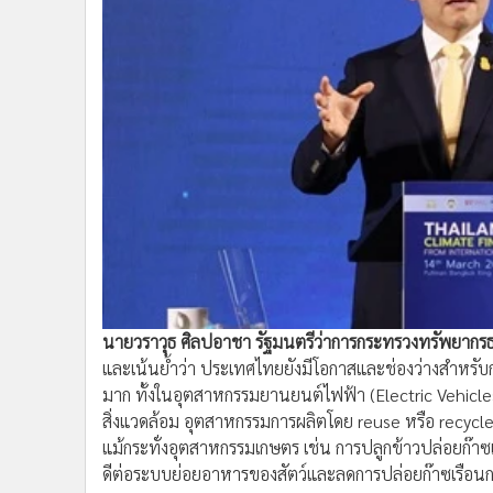
นายวราวุธ ศิลปอาชา รัฐมนตรีว่าการกระทรวงทรัพยากรธ
และเน้นย้ำว่า ประเทศไทยยังมีโอกาสและช่องว่างสำหรับ
มาก ทั้งในอุตสาหกรรมยานยนต์ไฟฟ้า (Electric Vehicles 
สิ่งแวดล้อม อุตสาหกรรมการผลิตโดย reuse หรือ recyc
แม้กระทั่งอุตสาหกรรมเกษตร เช่น การปลูกข้าวปล่อยก๊าซ
ดีต่อระบบย่อยอาหารของสัตว์และลดการปล่อยก๊าซเรือนกร
ด้วยเหตุนี้ พวกเราจึงจำเป็นต้องเร่งปรับตัวในทุกภาคส่ว
เปลี่ยนการลงทุนให้สนับสนุนการเติบโตทางเศรษฐกิจสีเขีย
พื้นฐาน เทคโนโลยี การศึกษา กระบวนการผลิตสินค้า และก
ทั้งนี้ เรายังต้องการการสนับสนุนจากต่างประเทศอีกมา
ศักยภาพ โดยเฉพาะในเทคโนโลยีระดับสูงที่ปล่อยก๊าซเรื
เอกชน ภาควิชาการ ภาคประชาชนและประชาสังคมควรตระห