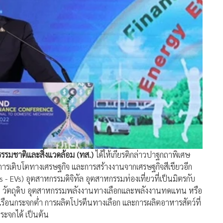
รรมชาติและสิ่งแวดล้อม (ทส.)
ได้ให้เกียรติกล่าวปาฐกถาพิเศษ
การเติบโตทางเศรษฐกิจ และการสร้างงานจากเศรษฐกิจสีเขียวอีก
- EVs) อุตสาหกรรมดิจิทัล อุตสาหกรรมท่องเที่ยวที่เป็นมิตรกับ
le วัตถุดิบ อุตสาหกรรมพลังงานทางเลือกและพลังงานทดแทน หรือ
เรือนกระจกต่ำ การผลิตโปรตีนทางเลือก และการผลิตอาหารสัตว์ที่
ะจกได้ เป็นต้น
นและทุกกลุ่มอุตสาหกรรม โดยใช้วิกฤตนี้ให้เป็นโอกาสในการปรับ
ว สร้างมูลค่าเพิ่มและความเข้มแข็งในการแข่งขันทั้งในโครงสร้าง
ารปรับเปลี่ยนพฤติกรรมเพื่อใช้ทรัพยากรให้เกิดประโยชน์สูงสุด
กทั้งในด้านการเงิน การลงทุน การถ่ายทอดเทคโนโลยี และการพัฒนา
อนกระจกต่ำหรือลดก๊าซเรือนกระจก และทุกภาคส่วนทั้งภาครัฐ ภาค
นักถึงปัญหาการเปลี่ยนแปลงสภาพภูมิอากาศอย่างจริงจัง ซึ่ง