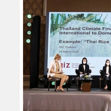
•
อินโดจีน
•
กองทุนรวม
•
Celeb Online
•
Factcheck
•
ญี่ปุ่น
•
News1
•
Gotomanager
จากการประชุมครั้งนี้ เปิดเวทีให้ผู้ที่มีส่วนเกี่ยวข้อง