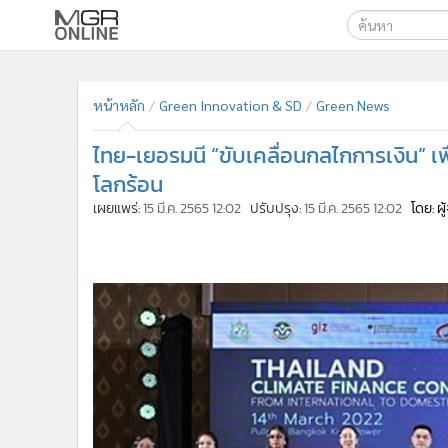
เลือกเครื่องมือท
•
หน้าหลัก
ค้นหา
•
ทันเหตุการณ์
หน้าหลัก
Green Innovation & SD
Green News
Google
•
ภาคใต้
ไทย-เยอรมนี “ขับเคลื่อนกลไกการเงิน” 
•
ภูมิภาค
MGR Onl
โลกร้อน
•
Online Section
ค้นหาขั
เผยแพร่:
15 มี.ค. 2565 12:02
ปรับปรุง:
15 มี.ค. 2565 12:02
โดย: ผ
•
บันเทิง
•
ผู้จัดการรายวัน
•
คอลัมนิสต์
•
ละคร
•
CbizReview
•
Cyber BIZ
•
ผู้จัดกวน
•
Good health & Well-being
•
Green Innovation & SD