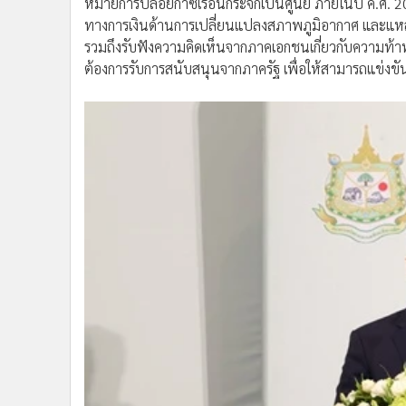
ด้าน
นายฮานส์ อูลริช ซูดเบค อุปทูตและหัวหน้าแผนกเ
ต้อนรับ ได้แสดงให้เห็นว่า นี่เป็นช่วงเวลาสำคัญในการ
ภูมิอากาศและแก้ปัญหาสิ่งแวดล้อมต้องดำเนินควบคู่กัน 
ถึง 160 ปี แต่ยังหมายรวมถึงสหภาพยุโรป และประเทศต่า
อากาศ การเปลี่ยนผ่านไปสู่เศรษฐกิจและสังคมที่เป็นมิต
สนับสนุนศักยภาพที่แท้จริงของภาคเอกชนและภาคประ
"ดังนั้น การพูดถึงเรื่อง Climate Finance จึงมิใช่เพียงแ
การออกแบบนโยบายและแรงจูงใจที่เหมาะสม เพื่อเป็นตัวเ
เปลี่ยนแปลงที่เป็นมิตรต่อสภาพอากาศและสิ่งแวดล้อม"
การเปลี่ยนแปลงสภาพภูมิอากาศ
โลกร้อน
ความร่วมม