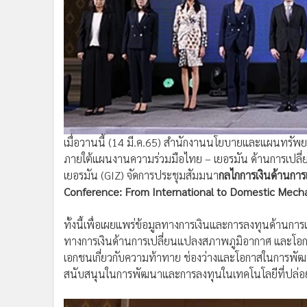
•
Management & HR
•
MGR Live
•
Infographic
•
การเมือง
•
ท่องเที่ยว
•
กีฬา
•
ต่างประเทศ
•
Special Scoop
เมื่อวานนี้ (14 มี.ค.65) สำนักงานนโยบายและแผนทรัพย
•
เศรษฐกิจ-ธุรกิจ
ภายใต้แผนงานความร่วมมือไทย – เยอรมัน ด้านการเปลี
•
จีน
เยอรมัน (GIZ) จัดการประชุมสัมมนา
กลไกการเงินด้านกา
•
ชุมชน-คุณภาพชีวิต
Conference: From International to Domestic Mech
•
อาชญากรรม
•
Motoring
ทั้งนี้เพื่อเผยแพร่ข้อมูลทางการเงินและการลงทุนด้านก
•
เกม
ทางการเงินด้านการเปลี่ยนแปลงสภาพภูมิอากาศ และโอกา
•
วิทยาศาสตร์
เอกชนเกี่ยวกับความท้าทาย ช่องว่างและโอกาสในการพัฒน
•
SMEs
สนับสนุนในการพัฒนาและการลงทุนในเทคโนโลยีที่ปล่อยก๊
•
หุ้น