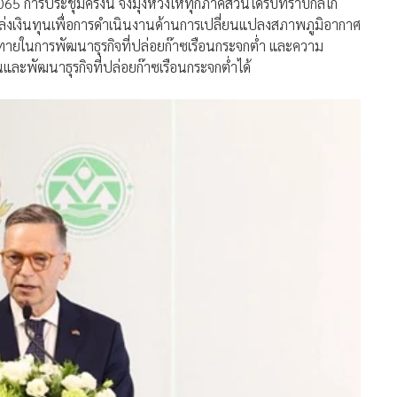
ศรษฐกิจประจำสถานทูตเยอรมนี กรุงเทพฯ
ซึ่งได้ให้เกียรติมากล่าว
เปลี่ยนผ่านครั้งสำคัญของโลก การทำงานด้านการเปลี่ยนแปลงสภาพ
ไม่ใช่แค่ประเทศไทยกับเยอรมนี ที่มีความสัมพันธ์อันดีมายาวนาน
งๆ ในภูมิภาคอาเซียนด้วยที่ต้องร่วมกันจัดการวิกฤตสภาพภูมิ
รกับสิ่งแวดล้อมต้องการทิศทางที่ชัดเจนจากนโยบายสาธารณะที่
ชาชน
ค่เรื่องงบประมาณจากภาครัฐเท่านั้น แต่ควรเน้นย้ำถึงความจำเป็นใน
ร่งให้เกิดการปรับการลงทุนของภาคเอกชน อันนำไปสู่การ
ือไทย – เยอรมัน
ก.ทรัพยากรฯ
สผ.
GIZ