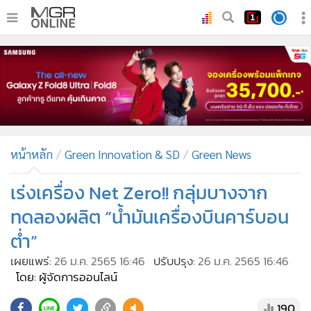
•
หน้าหลัก
•
ทันเหตุการณ์
•
ภาคใต้
•
ภูมิภาค
•
Online Section
หน้าหลัก
Green Innovation & SD
Green News
•
บันเทิง
•
ผู้จัดการรายวัน
เร่งเครื่อง Net Zero!! กลุ่มบางจาก
•
คอลัมนิสต์
ทดลองผลิต “น้ำมันเครื่องบินคาร์บอน
•
ละคร
ต่ำ”
•
CbizReview
เผยแพร่:
26 ม.ค. 2565 16:46
ปรับปรุง:
26 ม.ค. 2565 16:46
•
Cyber BIZ
โดย: ผู้จัดการออนไลน์
•
ผู้จัดกวน
190