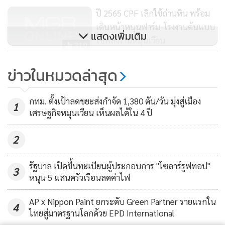
นอลของบริษัท บีบีจีไอฯ ซึ่งเป็นผู้นำในอุตสาหกรรมพลังงานเชื้อ
ปี 2565 CPF เลิกใช้ถ่านหิน พร้อม
เดินหน้าหนุนฟาร์ม-โรงงานต้นแบบ
เพลิงชีวภาพและกำลังรุกเข้าสู่ธุรกิจผลิตภัณฑ์ชีวภาพมูลค่าสูง มา
แสดงเพิ่มเติม
ใช้พลังงานหมุนเวียน
ร่วมพัฒนาผลิตภัณฑ์ SAF สนับสนุนอุตสาหกรรมการบินที่ยั่งยืน
319
โดยเครื่องบินสามารถขับเคลื่อนโดย SAF โดยไม่ต้องมีการ
วช. เสริมแกร่ง มรภ.อุตรดิตถ์ ผลิต
ข่าวในหมวดล่าสุด
ดัดแปลงเครื่องยนต์ใดๆ” นายชัยวัฒน์ กล่าว
ถ่านดูดกลิ่น 3 IN 1 จากวัสดุเหลือทิ้ง
เป็นมิตรต่อสิ่งแวดล้อม
นายกิตติพงศ์ ลิ่มสุวรรณโรจน์ ประธานเจ้าหน้าที่บริหารและ
361
กทม. ตั้งเป้าลดขยะส่งกำจัด 1,380 ตัน/วัน มุ่งสู่เมือง
1
เศรษฐกิจหมุนเวียน เห็นผลได้ใน 4 ปี
กรรมการผู้จัดการใหญ่ บริษัท บีบีจีไอ จำกัด (มหาชน)
กล่าวว่า
การศึกษาต่อยอดจากฐานงานวิจัยในครั้งนี้เป็นอีกหนึ่งโอกาส
2
สำคัญในการส่งเสริมและผลักดันผลิตภัณฑ์ชีวภาพในประเทศให้
มีมูลค่าสูงขึ้น จากวัตถุดิบภาคการเกษตรที่มีอยู่มากมาย พัฒนา
รัฐบาล เปิดขึ้นทะเบียนผู้ประกอบการ "โซลาร์รูฟทอป"
3
เป็นเชื้อเพลิงคาร์บอนต่ำที่มีประโยชน์มหาศาลต่ออุตสาหกรรม
หนุน 5 แสนครัวเรือนลดค่าไฟ
การบิน โดยองค์ความรู้ในการผลิต SAF นี้ มีฟูเซลแอลกอฮอล์
AP x Nippon Paint ยกระดับ Green Partner รายแรกใน
ผลิตภัณฑ์พลอยได้จากกระบวนการกลั่นเอทานอลเป็นวัตถุดิบ
4
ไทยสู่มาตรฐานโลกด้วย EPD International
ซึ่งบีบีจีไอฯ มีโรงงานผลิตและจัดจำหน่ายไบโอดีเซลและเอทา