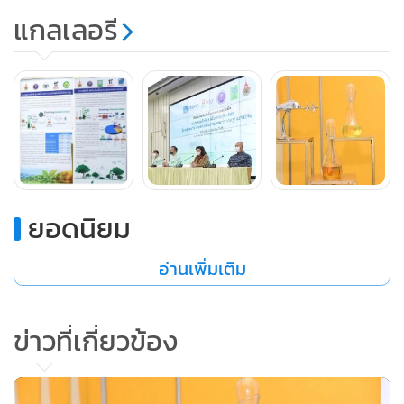
แกลเลอรี
ยอดนิยม
อ่านเพิ่มเติม
นายชัยวัฒน์ โควาวิสารัช ประธานเจ้าหน้าที่บริหารและกรรมการ
ข่าวที่เกี่ยวข้อง
ผู้จัดการใหญ่ กลุ่มบริษัทบางจาก
กล่าวว่า ในฐานะผู้นำการ
เปลี่ยนผ่านด้านพลังงานที่ตั้งเป้าหมายการปล่อยก๊าซเรือน
กระจกเป็นศูนย์ (Net Zero) ภายในปีพ.ศ. 2593 โดยมีเป้าหมาย