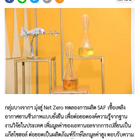
•
Good health & Well-being
•
Green Innovation & SD
•
Management & HR
•
MGR Live
•
Infographic
•
การเมือง
•
ท่องเที่ยว
•
กีฬา
•
ต่างประเทศ
•
Special Scoop
•
เศรษฐกิจ-ธุรกิจ
•
จีน
กลุ่มบางจากฯ มุ่งสู่ Net Zero ทดลองการผลิต SAF เชื้อเพลิง
•
ชุมชน-คุณภาพชีวิต
อากาศยานชีวภาพแบบยั่งยืน เพื่อต่อยอดองค์ความรู้จากฐาน
•
อาชญากรรม
งานวิจัยในประเทศ เพิ่มมูลค่าของเอทานอลจากการเปลี่ยนเป็น
แก๊สโซฮอล์ ต่อยอดเป็นผลิตภัณฑ์รักษ์โลกมูลค่าสูง ตอบรับความ
•
Motoring