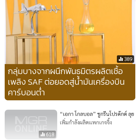
สำคัญเป้าหมายแรกคือความเป็นกลางทางคาร์บอน (Carbon
Neutral) ในปี พ.ศ. 2573 บางจากฯ มุ่งมั่นที่จะเพิ่มสัดส่วนการใช้
เชื้อเพลิงชีวภาพแทนการใช้ฟอสซิล เพื่อลดปริมาณก๊าซเรือน
กระจกที่ถูกปล่อยออกสู่ชั้นบรรยากาศ โดยเฉพาะอย่างยิ่งในภาค
ขนส่ง ซึ่งบางจากฯ ได้พัฒนาเชื้อเพลิงชีวภาพสำหรับใช้ในการ
ขนส่งทางบกมาอย่างต่อเนื่อง และวันนี้มีโอกาสนำองค์ความรู้
จากฐานงานวิจัยในประเทศมาทดลองผลิตเพื่อพัฒนา SAF ซึ่งไม่
389
เพียงช่วยลดการปล่อยก๊าซคาร์บอนไดออกไซด์ได้สูงสุดถึง 80%
กลุ่มบางจากผนึกพันธมิตรผลิตเชื้อ
ตลอดทั้งวงจรชีวิตผลิตภัณฑ์เมื่อเทียบกับน้ำมันอากาศยานทั่วไป
เพลิง SAF ต่อยอดสู่น้ำมันเครื่องบิน
แต่ยังขึ้นชื่อว่าเป็นน้ำมันอากาศยานคุณภาพสูงเหมาะสำหรับ
คาร์บอนต่ำ
เป็นเชื้อเพลิงเครื่องบินไอพ่นขับไล่ของกองทัพอากาศอีกด้วย
“การลงนามบันทึกข้อตกลงในวันนี้เป็นก้าวสำคัญเพื่อขับเคลื่อน
“เอกา โกลบอล” ชูกรีนโปรดักต์ ลุย
สังคมและเศรษฐกิจคาร์บอนต่ำ ที่บางจากฯ ได้นำเอาความ
เพิ่มกำลังผลิตแพกเกจจิ้ง
เชี่ยวชาญด้านเทคโนโลยีและประสบการณ์ในการกลั่นผลิตภัณฑ์
618
เชิงอุตสาหกรรมเชื้อเพลิงการบิน และความชำนาญในธุรกิจเอทา