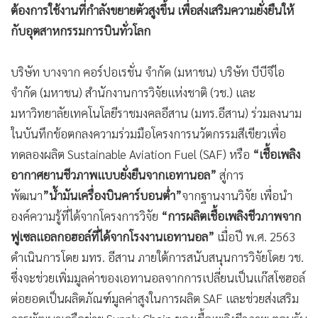
ต้องการใช้งานที่กำลังขยายตัวสูงขึ้น เพื่อส่งเสริมความยั่งยืนให้
•
เกม
กับอุตสาหกรรมการบินทั่วโลก
•
วิทยาศาสตร์
•
SMEs
บริษัท บางจาก คอร์ปอเรชั่น จำกัด (มหาชน) บริษัท บีบีจีไอ
•
หุ้น
จำกัด (มหาชน) สำนักงานการวิจัยแห่งชาติ (วช.) และ
•
อินโดจีน
มหาวิทยาลัยเทคโนโลยีราชมงคลอีสาน (มทร.อีสาน) ร่วมลงนาม
•
กองทุนรวม
ในบันทึกข้อตกลงความร่วมมือโครงการนวัตกรรมสีเขียวเพื่อ
•
Celeb Online
ทดลองผลิต Sustainable Aviation Fuel (SAF) หรือ
“เชื้อเพลิง
•
Factcheck
อากาศยานชีวภาพแบบยั่งยืนจากเอทานอล”
สู่การ
•
ญี่ปุ่น
พัฒนา
”น้ำมันเครื่องบินคาร์บอนต่ำ”
จากฐานงานวิจัย เพื่อนำ
•
News1
องค์ความรู้ที่ได้จากโครงการวิจัย
“การผลิตเชื้อเพลิงชีวภาพจาก
•
Gotomanager
ฟูเซลแอลกอฮอล์ที่ได้จากโรงงานเอทานอล”
เมื่อปี พ.ศ. 2563
ดำเนินการโดย มทร. อีสาน ภายใต้การสนับสนุนการวิจัยโดย วช.
ซึ่งจะช่วยเพิ่มมูลค่าของเอทานอลจากการเปลี่ยนเป็นแก๊สโซฮอล์
ต่อยอดเป็นผลิตภัณฑ์มูลค่าสูงในการผลิต SAF และช่วยส่งเสริม