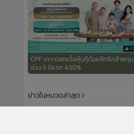
9
CPF เคาะดอกเบี้ยหุ้นกู้ด้อยสิทธิคล้ายทุน
ช่วง 5 ปีแรก 4.50%
ข่าวในหมวดล่าสุด
เต็ดตรา แพ้ค ผุด "บรรจุภัณฑ์จากวัสดุหมุนเวียนจากพืชคร
1
แรกในไทย" ในผลิตภัณฑ์นมเชียงใหม่ เฟรชมิลค์
กทม. ตั้งเป้าลดขยะส่งกำจัด 1,380 ตัน/วัน มุ่งสู่เมือง
3
เศรษฐกิจหมุนเวียน เห็นผลได้ใน 4 ปี