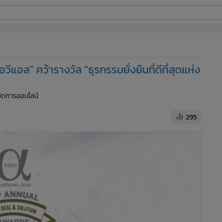
ี่ใช้
 "ไอวีแอล" คว้ารางวัล "ธุรกรรมยั่งยืนที่ดีที่สุดแห่ง
ine
้จัดการออนไลน์
้นสูง
295