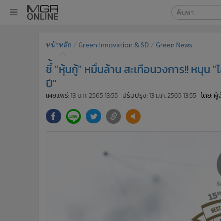
เลือกเครื่องมือท
•
หน้าหลัก
หน้าหลัก
Green Innovation & SD
Green News
ค้นหา
•
ทันเหตุการณ์
Google
•
ภาคใต้
ชี้้ "หุ้นกู้" หมื่นล้าน สะเทือนวงการ!! หนุน
•
ภูมิภาค
MGR Onl
ปี"
•
Online Section
เผยแพร่:
13 ม.ค. 2565 13:55
ปรับปรุง:
13 ม.ค. 2565 13:55
โดย: ผู
ค้นหาขั
•
บันเทิง
•
ผู้จัดการรายวัน
•
คอลัมนิสต์
•
ละคร
•
CbizReview
•
Cyber BIZ
•
ผู้จัดกวน
•
Good health & Well-being
•
Green Innovation & SD