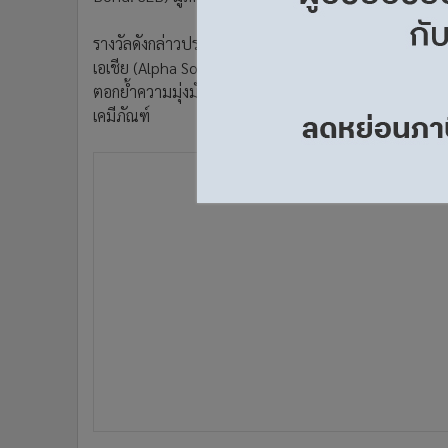
•
อินโดจีน
•
กองทุนรวม
รางวัลดังกล่าวประกาศในงาน Best Deal & Solution Award
เอเชีย (Alpha South East Asia) ที่มุ่งเน้นนำเสนอข่าวกา
•
Celeb Online
ตอกย้ำความมุ่งมั่นของไอวีแอลต่อการเติบโตอย่างยั่ง
•
Factcheck
เคมีภัณฑ์
•
ญี่ปุ่น
•
News1
•
Gotomanager