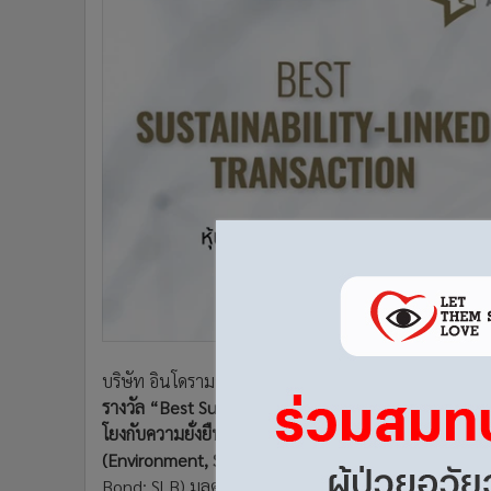
•
Management & HR
•
MGR Live
•
Infographic
•
การเมือง
•
ท่องเที่ยว
•
กีฬา
•
ต่างประเทศ
•
Special Scoop
•
เศรษฐกิจ-ธุรกิจ
•
จีน
•
ชุมชน-คุณภาพชีวิต
•
อาชญากรรม
•
Motoring
บริษัท อินโดรามา เวนเจอร์ส จำกัด (มหาชน) หรือ ไอวีแอล บ
•
เกม
รางวัล
“Best Sutainability-Linked Transaction & Best 
•
วิทยาศาสตร์
โยงกับความยั่งยืนที่ดีที่สุดและข้อตกลงเงินทุนที่เชี่ยมโ
•
SMEs
(Environment, Social and Governace: ESG) ที่ดีที่สุดแห
•
หุ้น
Bond: SLB) มูลค่ารวม 10,000 ล้านบาทในเดือนพฤศจิ