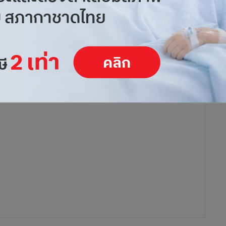
s ครั้งที่ 15 ประจำปี 2564 จัดโดย นิตยสารอัลฟา เซาท์อีสท์
รลงทุนในภูมิภาคเอเซียตะวันออกเฉียงใต้ โดยความสำเร็จครั้งนี้
ยืนและการดำเนินงานด้าน ESG ในฐานะบริษัทชั้นนำของอุตสาหกรรม