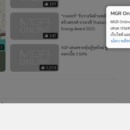
197
MGR Onli
“เบเยอร์” รับรางวัลด้านพลังงาน
MGR Online 
สร้างสรรค์ จากเวที Thailand
เสนอ ประสบก
Energy Award 2021
เว็บไซต์ แ
147
นโยบายสิทธ
23
SGP เสนอขายหุ้นกู้ชุดใหม่ ชู
ดอกเบี้ย 3.50%
1,074
ั้ง
2
รายแรก!! CPPC x SCGC เปิดตัวบรรจุภัณฑ์อาหารสัตว์
4
รีไซเคิล ใช้เทคโนโลยี Advanced Recycling