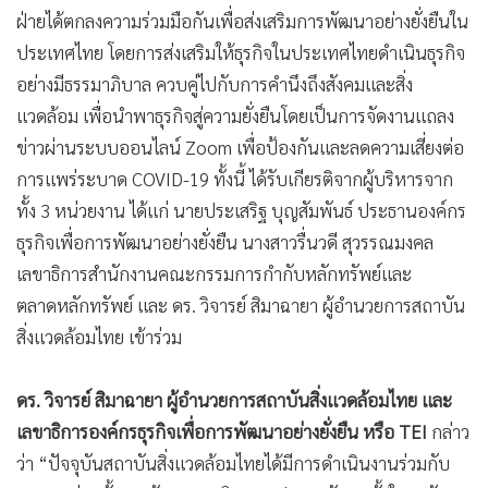
•
เกม
ธุรกิจและประเทศไทย
•
วิทยาศาสตร์
งานดังกล่าวมีวัตถุประสงค์เพื่อแถลงข่าวกรอบของข้อตกลงความ
•
SMEs
ร่วมมือ (MOU) ระหว่าง TEI และ TBCSD ร่วมกับ ก.ล.ต. ซึ่งทั้ง 3
•
หุ้น
ฝ่ายได้ตกลงความร่วมมือกันเพื่อส่งเสริมการพัฒนาอย่างยั่งยืนใน
•
อินโดจีน
ประเทศไทย โดยการส่งเสริมให้ธุรกิจในประเทศไทยดำเนินธุรกิจ
•
กองทุนรวม
อย่างมีธรรมาภิบาล ควบคู่ไปกับการคำนึงถึงสังคมและสิ่ง
•
Celeb Online
แวดล้อม เพื่อนำพาธุรกิจสู่ความยั่งยืนโดยเป็นการจัดงานแถลง
•
Factcheck
ข่าวผ่านระบบออนไลน์ Zoom เพื่อป้องกันและลดความเสี่ยงต่อ
•
ญี่ปุ่น
การแพร่ระบาด COVID-19 ทั้งนี้ ได้รับเกียรติจากผู้บริหารจาก
•
News1
ทั้ง 3 หน่วยงาน ได้แก่ นายประเสริฐ บุญสัมพันธ์ ประธานองค์กร
•
Gotomanager
ธุรกิจเพื่อการพัฒนาอย่างยั่งยืน นางสาวรื่นวดี สุวรรณมงคล
เลขาธิการสำนักงานคณะกรรมการกำกับหลักทรัพย์และ
ตลาดหลักทรัพย์ และ ดร. วิจารย์ สิมาฉายา ผู้อำนวยการสถาบัน
สิ่งแวดล้อมไทย เข้าร่วม