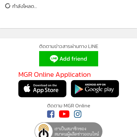
ยอดนิยม
วาระแห่งชาติ BCG และการมุ่งไปสู่คาร์บอนสุทธิ (Net Zero
Emission) ในอนาคต นับได้ว่าการปรับเปลี่ยนรูปแบบการ
อ่านเพิ่มเติม
ดำเนินธุรกิจดังกล่าวเป็นการตอบสนองนโยบายของภาครัฐใน
การขับเคลื่อนประเทศไทยสู่ความยั่งยืนในอนาคต”
กำลังโหลด...
นายประเสริฐ บุญสัมพันธ์ ประธานองค์กรธุรกิจเพื่อการพัฒนา
อย่างยั่งยืน
หรือ TBCSD
กล่าวว่า “การลงนามความร่วมมือของ
ทั้ง 3 หน่วยงานระหว่าง TEI และ TBCSD ร่วมกับ ก.ล.ต.
เป็นการแสดงถึงการผนึกกำลังความร่วมมือที่เข้มแข็งมากยิ่งขึ้น
ติดตามข่าวสารผ่านทาง LINE
เพื่อร่วมมือกันในการเป็นส่วนหนึ่งของการขับเคลื่อนการพัฒนา
อย่างยั่งยืนในมิติต่าง ๆ ทั้งด้านเศรษฐกิจ สังคม และสิ่งแวดล้อม
ขององค์กรภาคธุรกิจไทย โดยกว่า 2 ทศวรรษ TBCSD จากก้าว
MGR Online Application
แรกถึงปัจจุบัน ผ่านระยะเวลากว่า 28 ปี องค์กรธุรกิจเพื่อการ
พัฒนาอย่างยั่งยืน (TBCSD) เป็นองค์กรที่เกิดจากการรวมตัวกัน
ของภาคธุรกิจชั้นแนวหน้าของประเทศไทยที่เป็นผู้นำด้านการ