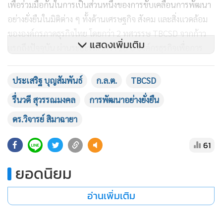
โดยได้ร่วมมือกับองค์กรสมาชิก TBCSD และองค์กรพันธมิตรของ
แสดงเพิ่มเติม
TBCSD ร่วมด้วยเครือข่ายต่างๆ ในการดำเนินกิจกรรมและ
โครงการต่างๆ มาอย่างต่อเนื่อง เพื่อแสดงจุดยืนของการเป็นผู้นำ
ในภาคธุรกิจไทยด้านความยั่งยืนที่ทันกระแสการเปลี่ยนแปลง
ประเสริฐ บุญสัมพันธ์
ก.ล.ต.
TBCSD
ของโลกและตอบโจทย์ทิศทางการพัฒนาของประเทศ อันเป็น
รื่นวดี สุวรรณมงคล
การพัฒนาอย่างยั่งยืน
แรงขับเคลื่อนที่สำคัญของสังคมไทยให้ก้าวไปสู่สังคมคาร์บอนต่ำ
และการพัฒนาที่ยั่งยืน ซึ่งปัจจุบันองค์กรภาคธุรกิจได้เข้ามามี
ดร.วิจารย์ สิมาฉายา
บทบาทสำคัญในการร่วมเป็นส่วนหนึ่งของการขับเคลื่อนเป้า
หมายการพัฒนาอย่างยั่งยืนในมิติต่าง ๆ ทั้งด้านเศรษฐกิจ สังคม
61
และสิ่งแวดล้อม สอดคล้องกับนโยบายสำคัญของประเทศ ได้แก่