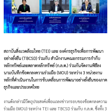
•
Good health & Well-being
•
Green Innovation & SD
•
Management & HR
•
MGR Live
•
Infographic
•
การเมือง
•
ท่องเที่ยว
•
กีฬา
•
ต่างประเทศ
•
Special Scoop
•
เศรษฐกิจ-ธุรกิจ
สถาบันสิ่งแวดล้อมไทย (TEI) และ องค์กรธุรกิจเพื่อการพัฒนา
•
จีน
อย่างยั่งยืน (TBCSD) ร่วมกับ สำนักงานคณะกรรมการกำกับ
•
ชุมชน-คุณภาพชีวิต
หลักทรัพย์และตลาดหลักทรัพย์ (ก.ล.ต.) ร่วมกันจัดงานพิธีลง
•
อาชญากรรม
นามบันทึกข้อตกลงความร่วมมือ (MOU) ระหว่าง 3 หน่วยงาน
•
Motoring
หลักที่ดำเนินงานในการขับเคลื่อนการพัฒนาอย่างยั่งยืนของภาค