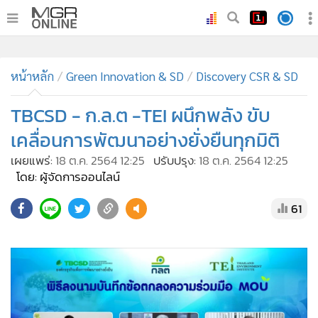
•
หน้าหลัก
•
ทันเหตุการณ์
•
ภาคใต้
•
ภูมิภาค
•
Online Section
หน้าหลัก
Green Innovation & SD
Discovery CSR & SD
•
บันเทิง
•
ผู้จัดการรายวัน
TBCSD - ก.ล.ต -TEI ผนึกพลัง ขับ
•
คอลัมนิสต์
เคลื่อนการพัฒนาอย่างยั่งยืนทุกมิติ
•
ละคร
เผยแพร่:
18 ต.ค. 2564 12:25
ปรับปรุง:
18 ต.ค. 2564 12:25
•
CbizReview
โดย: ผู้จัดการออนไลน์
•
Cyber BIZ
61
•
ผู้จัดกวน