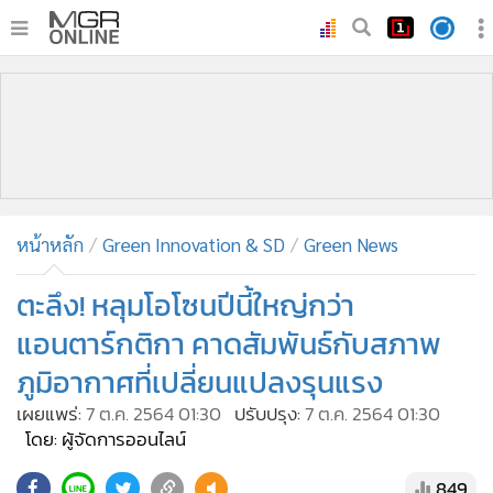
•
หน้าหลัก
•
ทันเหตุการณ์
•
ภาคใต้
•
ภูมิภาค
•
Online Section
หน้าหลัก
Green Innovation & SD
Green News
•
บันเทิง
•
ผู้จัดการรายวัน
ตะลึง! หลุมโอโซนปีนี้ใหญ่กว่า
•
คอลัมนิสต์
แอนตาร์กติกา คาดสัมพันธ์กับสภาพ
•
ละคร
ภูมิอากาศที่เปลี่ยนแปลงรุนแรง
•
CbizReview
เผยแพร่:
7 ต.ค. 2564 01:30
ปรับปรุง:
7 ต.ค. 2564 01:30
•
Cyber BIZ
โดย: ผู้จัดการออนไลน์
•
ผู้จัดกวน
849