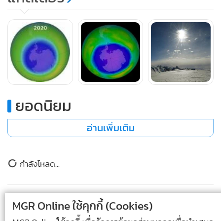
ยอดนิยม
อ่านเพิ่มเติม
กำลังโหลด...
แวงซองต์-อองรี เปิช ผู้อำนวยการ Copernicus กล่าวใน
แถลงการณ์ว่า ในปีนี้รูโอโซนพัฒนาขึ้นตามที่คาดไว้เมื่อเริ่มต้น
MGR Online ใช้คุกกี้ (Cookies)
ฤดูกาล แต่ทว่า "ตอนนี้การคาดการณ์ของเราแสดงให้เห็นว่า รูใน