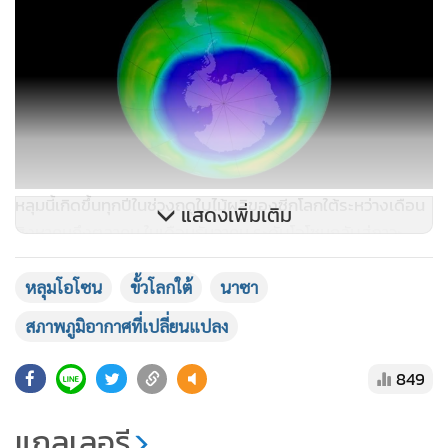
หลุมนี้เกิดขึ้นทุกปีในช่วงฤดูใบไม้ผลิของซีกโลกใต้ระหว่างเดือน
แสดงเพิ่มเติม
สิงหาคมถึงตุลาคม ในเดือนธันวาคม ระดับโอโซนกลับสู่ภาวะ
ปกติ เนื่องจากอุณหภูมิในสตราโตสเฟียร์เริ่มสูงขึ้นและกระแส
น้ำวนขั้วโลกอ่อนลง
หลุมโอโซน
ขั้วโลกใต้
นาซา
สภาพภูมิอากาศที่เปลี่ยนแปลง
849
แกลเลอรี