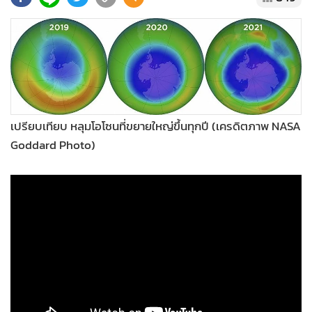
•
Good health & Well-being
•
Green Innovation & SD
•
Management & HR
•
MGR Live
•
Infographic
•
การเมือง
เปรียบเทียบ หลุมโอโซนที่ขยายใหญ่ขึ้นทุกปี (เครดิตภาพ NASA
•
ท่องเที่ยว
Goddard Photo)
•
กีฬา
•
ต่างประเทศ
•
Special Scoop
•
เศรษฐกิจ-ธุรกิจ
•
จีน
•
ชุมชน-คุณภาพชีวิต
•
อาชญากรรม
•
Motoring