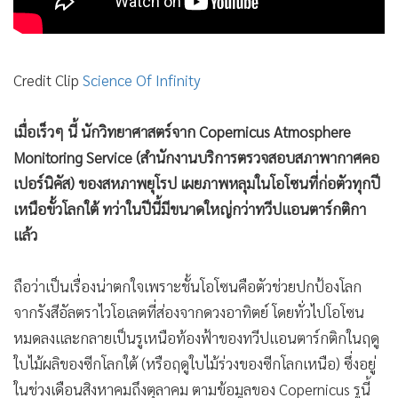
•
เกม
•
วิทยาศาสตร์
•
SMEs
Credit Clip
Science Of Infinity
•
หุ้น
•
อินโดจีน
เมื่อเร็วๆ นี้ นักวิทยาศาสตร์จาก Copernicus Atmosphere
•
กองทุนรวม
Monitoring Service (สำนักงานบริการตรวจสอบสภาพากาศคอ
•
Celeb Online
เปอร์นิคัส) ของสหภาพยุโรป เผยภาพหลุมในโอโซนที่ก่อตัวทุกปี
•
Factcheck
เหนือขั้วโลกใต้ ทว่าในปีนี้มีขนาดใหญ่กว่าทวีปแอนตาร์กติกา
แล้ว
•
ญี่ปุ่น
•
News1
ถือว่าเป็นเรื่องน่าตกใจเพราะชั้นโอโซนคือตัวช่วยปกป้องโลก
•
Gotomanager
จากรังสีอัลตราไวโอเลตที่ส่องจากดวงอาทิตย์ โดยทั่วไปโอโซน
หมดลงและกลายเป็นรูเหนือท้องฟ้าของทวีปแอนตาร์กติกในฤดู
ใบไม้ผลิของซีกโลกใต้ (หรือฤดูใบไม้ร่วงของซีกโลกเหนือ) ซึ่งอยู่
ในช่วงเดือนสิงหาคมถึงตุลาคม ตามข้อมูลของ Copernicus รูนี้