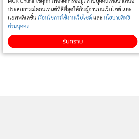
MGR Online ใช้คุกกี้ เพื่อจัดการข้อมูลส่วนบุคคลเพื่อนำเสนอ
ปีนี้มีวิวัฒนาการค่อนข้างใหญ่กว่าปกติ"
ประสบการณ์คอนเทนต์ที่ดีที่สุดให้กับผู้อ่านบนเว็บไซต์ และ
แอพพลิเคชั่น
เงื่อนไขการใช้งานเว็บไซต์
และ
นโยบายสิทธิ
เมื่อเดือนกันยายนปีที่แล้วรูโอโซนก็ขยายใหญ่จนผิดปกติเช่นกัน
ส่วนบุคคล
และหลังจากนั้นตามรายงานของ Copernicus ระบุว่ามันกลาย
เป็น “รูโอโซนที่เกิดขึ้นค้างอยู่ยาวนานที่สุดครั้งหนึ่งในบันทึก
รับทราบ
ข้อมูลของเรา”
ชั้นโอโซนในช่วงล่างของชั้นสตราโทสเฟียร์อยู่ห่างจากผิวโลก
ประมาณ 20 ถึง 30 กิโลเมตร และความหนาของชั้นบรรยากาศ
เปลี่ยนแปลงไปตามฤดูและภูมิศาสตร์ มันช่วยปกป้องโลกจากรังสี
อัลตราไวโอเลต
รูโอโซนในซีกโลกใต้มักเกิดจากสารเคมี เช่น คลอโรฟลูออโร
คาร์บอน (CFCs) ซึ่งเป็นสารเคมีถูกควบคุมครั้งแรกโดยพิธีสาร
มอนทรีออล โดยลงนามครั้งแรกในปี 2530 ในสหรัฐอเมริกาคาด
ว่า จะเลิกใช้ภายในปี 2573 ตามรายงานของสำนักงานคุ้มครองสิ่ง