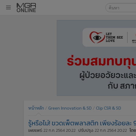
เลือกเครื่องมือท
•
หน้าหลัก
ค้นหา
•
ทันเหตุการณ์
Google
•
ภาคใต้
•
ภูมิภาค
MGR Onl
•
Online Section
ค้นหาขั
•
บันเทิง
•
ผู้จัดการรายวัน
•
คอลัมนิสต์
•
ละคร
•
CbizReview
•
Cyber BIZ
หน้าหลัก
Green Innovation & SD
Clip CSR & SD
•
ผู้จัดกวน
รู้หรือไม่! ขวดเพ็ตพลาสติก เพียงร้อยละ 
•
Good health & Well-being
•
Green Innovation & SD
เผยแพร่:
22 ก.ค. 2564 20:22
ปรับปรุง:
22 ก.ค. 2564 20:22
โดย