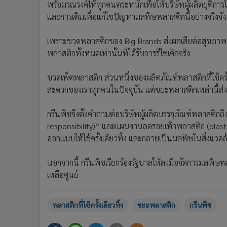
พร้อมรณรงค์ให้ทุกคนตระหนักเพื่อให้บริษัทผู้ผลิตยุติกา
และการเติมเพื่อแก้ไขปัญหามลพิษพลาสติกนี้อย่างจริงจัง
เพราะขวดพลาสติกของ Big Brands ส่งผลเสียต่อสุขภาพ
พลาสติกทั้งหมดเท่านั้นที่ได้รับการรีไซเคิลจริง
ขวดเพ็ตพลาสติก ส่วนหนึ่งของผลิตภัณฑ์พลาสติกที่ใช้ครั
สะดวกของเราทุกคนในปัจจุบัน แต่ขยะพลาสติกเหล่านี้ส
กรีนพีซจึงตั้งคำถามต่อบริษัทผู้ผลิตบรรจุภัณฑ์พลาสต
responsibility)” และแผนงานลดรอยเท้าพลาสติก (plastic 
ออกแบบให้ใช้ครั้งเดียวทิ้ง และกลายเป็นมลพิษในสิ่งแวดล
นอกจากนี้ กรีนพีซเรียกร้องรัฐบาลให้ลงมือจัดการมลพ
เหลือศูนย์
พลาสติกที่ใช้ครั้งเดียวทิ้ง
ขยะพลาสติก
กรีนพีซ