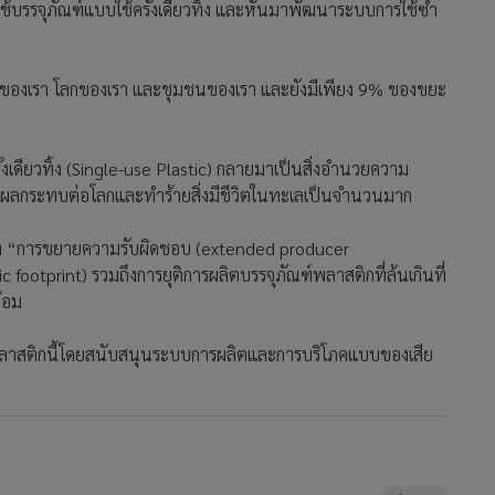
รใช้บรรจุภัณฑ์แบบใช้ครั้งเดียวทิ้ง และหันมาพัฒนาระบบการใช้ซ้ำ
ของเรา โลกของเรา และชุมชนของเรา และยังมีเพียง 9% ของขยะ
้งเดียวทิ้ง (Single-use Plastic) กลายมาเป็นสิ่งอำนวยความ
MGR Onli
่งผลกระทบต่อโลกและทำร้ายสิ่งมีชีวิตในทะเลเป็นจำนวนมาก
MGR Online 
เสนอ ประสบก
ิกถึง “การขยายความรับผิดชอบ (extended producer
เว็บไซต์ แ
footprint) รวมถึงการยุติการผลิตบรรจุภัณฑ์พลาสติกที่ล้นเกินที่
นโยบายสิทธ
้อม
ิษพลาสติกนี้โดยสนับสนุนระบบการผลิตและการบริโภคแบบของเสีย