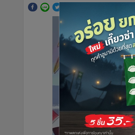
•
Management & HR
•
MGR Live
•
Infographic
•
การเมือง
•
ท่องเที่ยว
•
กีฬา
•
ต่างประเทศ
•
Special Scoop
•
เศรษฐกิจ-ธุรกิจ
•
จีน
•
ชุมชน-คุณภาพชีวิต
•
อาชญากรรม
•
Motoring
•
เกม
•
วิทยาศาสตร์
•
SMEs
•
หุ้น