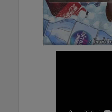
•
อินโดจีน
•
กองทุนรวม
•
Celeb Online
•
Factcheck
•
ญี่ปุ่น
•
News1
•
Gotomanager