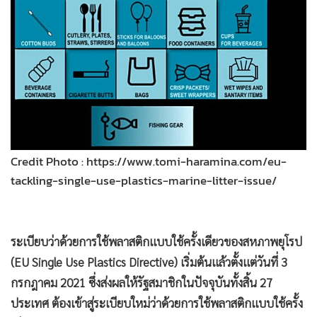
•
Good health & Well-being
•
Green Innovation & SD
•
Management & HR
•
MGR Live
•
Infographic
•
การเมือง
•
ท่องเที่ยว
•
กีฬา
Credit Photo : https://www.tomi-haramina.com/eu-
•
ต่างประเทศ
tackling-single-use-plastics-marine-litter-issue/
•
Special Scoop
•
เศรษฐกิจ-ธุรกิจ
•
จีน
ระเบียบว่าด้วยการใช้พลาสติกแบบใช้ครั้งเดียวของสหภาพยุโรป
(EU Single Use Plastics Directive) เริ่มต้นแล้วตั้งแต่วันที่ 3
•
ชุมชน-คุณภาพชีวิต
กรกฎาคม 2021 ซึ่งส่งผลให้รัฐสมาชิกในปัจจุบันทั้งสิ้น 27
•
อาชญากรรม
ประเทศ ต้องเข้าสู่ระเบียบใหม่ว่าด้วยการใช้พลาสติกแบบใช้ครั้ง
•
Motoring