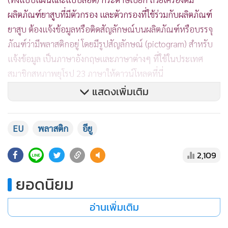
ผลิตภัณฑ์ยาสูบที่มีตัวกรอง และตัวกรองที่ใช้ร่วมกับผลิตภัณฑ์
ยาสูบ ต้องแจ้งข้อมูลหรือติดสัญลักษณ์บนผลิตภัณฑ์หรือบรรจุ
ภัณฑ์ว่ามีพลาสติกอยู่ โดยมีรูปสัญลักษณ์ (pictogram) สำหรับ
แจ้งข้อมูล เป็นภาษาอังกฤษและภาษาต่างๆ ที่ใช้ในประเทศ
สมาชิกสหภาพยุโรป 23 ภาษาให้ดาวน์โหลดที่นี่
แสดงเพิ่มเติม
https://ec.europa.eu/.../sups-marking-specifications_en
EU
พลาสติก
อียู
3. ออกมาตรการลดการใช้ถ้วยเครื่องดื่มและภาชนะที่ทำจาก
2,109
พลาสติกแบบใช้ครั้งเดียวทิ้ง และแจ้งคณะกรรมาธิการยุโรป รวม
ทั้งเผยแพร่มาตรการนี้ให้ประชาชนทั่วไปทราบด้วย
ยอดนิยม
อ่านเพิ่มเติม
4. ประเทศสมาชิกสหภาพยุโรปต้องปรับปรุงกฎหมาย ระเบียบ
ต่างๆ ในประเทศให้สอดคล้องกลับ Single-Use Plastic