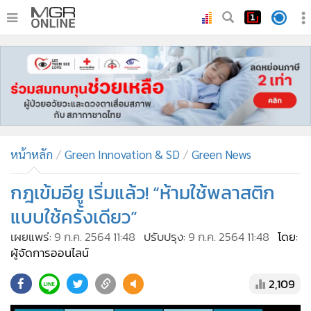
•
หน้าหลัก
•
ทันเหตุการณ์
•
ภาคใต้
•
ภูมิภาค
•
Online Section
หน้าหลัก
Green Innovation & SD
Green News
•
บันเทิง
•
ผู้จัดการรายวัน
กฎเข้มอียู เริ่มแล้ว! “ห้ามใช้พลาสติก
•
คอลัมนิสต์
แบบใช้ครั้งเดียว”
•
ละคร
เผยแพร่:
9 ก.ค. 2564 11:48
ปรับปรุง:
9 ก.ค. 2564 11:48
โดย:
•
CbizReview
ผู้จัดการออนไลน์
•
Cyber BIZ
2,109
•
ผู้จัดกวน