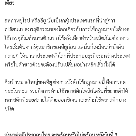
เดียว
•
เกม
•
วิทยาศาสตร์
สหภาพยุโรป หรืออียู นับเป็นกลุ่มประเทศแรกที่นำสู่การ
•
SMEs
เปลี่ยนแปลงพฤติกรรมของโลกเกี่ยวกับการใช้กฎหมายบังคับงด
•
หุ้น
ใช้บรรจุภัณฑ์พลาสติกแบบใช้ครั้งเดียวสำหรับผลิตภัณฑ์อาหาร
•
อินโดจีน
โดยเริ่มต้นจากรัฐสมาชิกของอียูก่อน แต่นั่นก็เหมือนว่าบังคับ
•
กองทุนรวม
กลายๆ ให้นานาประเทศทั่วโลกที่ประกอบธุรกิจระหว่างประเทศ
•
Celeb Online
หรือไปค้าขายด้วยจะต้องปรับเปลี่ยนอย่างหลีกเลี่ยงไม่ได้
•
Factcheck
•
ญี่ปุ่น
ซึ่งเป้าหมายใหญ่ของอียู ต่อการบังคับใช้กฎหมายนี้ คือการลด
•
News1
ขยะในทะเล รวมถึงการห้ามใช้พลาสติกโพลีสไตรีนที่ขยายตัวได้
•
Gotomanager
พลาสติกที่ย่อยสลายได้ด้วยออกซิเจน และห้ามใช้พลาสติกบาง
ชนิด
ส่งผลต่อผู้ประกอบไทย จะพร้อมหรือไม่พร้อม หลังวันที่ 3