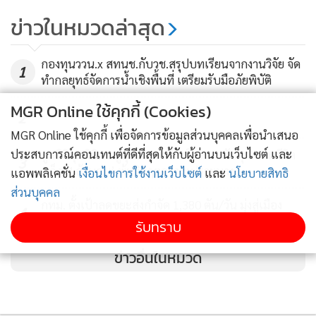
Directive
ข่าวในหมวดล่าสุด
นี่แค่บทเริ่มต้นเท่านั้น แต่ในปีต่อๆไปข้อบังคับใช้อื่นๆ จะมีผล
กองทุนววน.x สทนช.กับวช.สรุปบทเรียนจากงานวิจัย จัด
1
ตามมาเข้มงวดมากขึ้นอีก เช่น ปี 2024 ถ้าจะนำผลิตภัณฑ์ที่มีฝา
ทำกลยุทธ์จัดการน้ำเชิงพื้นที่ เตรียมรับมือภัยพิบัติ
ปิดที่ทำจากพลาสติกมาวางขายในสหภาพยุโรป ผลิตภัณฑ์นั้น
MGR Online ใช้คุกกี้ (Cookies)
ต้องเป็นผลิตภัณฑ์ที่เวลาเปิดแล้วฝายังต้องติดกับตัวภาชนะอยู่
2
(คือแกะฝา แยกฝาออกมาไม่ได้)
MGR Online ใช้คุกกี้ เพื่อจัดการข้อมูลส่วนบุคคลเพื่อนำเสนอ
ประสบการณ์คอนเทนต์ที่ดีที่สุดให้กับผู้อ่านบนเว็บไซต์ และ
มูลนิธิศุภนิมิตฯ ชูยุทธศาสตร์ 5 ปี ยกระดับคุณภาพชีวิต
3
‘เด็ก 4 ล้านคน’ พ้นวิกฤตความเปราะบาง
แอพพลิเคชั่น
เงื่อนไขการใช้งานเว็บไซต์
และ
นโยบายสิทธิ
และอีกอย่างที่สำคัญมากคือ ผู้ผลิตพลาสติกแบบใช้ครั้งเดียวทิ้ง
ส่วนบุคคล
ประเภทต่างๆ จะต้องรับผิดชอบค่าใช้จ่ายในการจัดการ
กทม. ตั้งเป้าลดขยะส่งกำจัด 1,380 ตัน/วัน มุ่งสู่เมือง
4
ผลิตภัณฑ์ที่ทิ้งในระบบเก็บขยะสาธารณะ ค่าใช้จ่ายในการ
เศรษฐกิจหมุนเวียน เห็นผลได้ใน 4 ปี
รับทราบ
ทำความสะอาดขยะ (การขนส่งและบำบัดของเสีย) และค่าใช้จ่าย
ข่าวอื่นในหมวด
สำหรับสร้างความตระหนักรู้ (Awareness raising measure)
ในปี 2025 ขวดพลาสติกเพ็ต หรือขวด PET ที่วางขายในสหภาพ