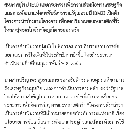
สหภาพยุโรป (EU) และกระทรวงเพื่อความร่วมมือทางเศรษฐกิจ
•
เกม
และการพัฒนาแห่งสหพันธ์สาธารณรัฐเยอรมนี (BMZ) เปิดตัว
•
วิทยาศาสตร์
โครงการนำร่องสามโครงการ เพื่อลดปริมาณขยะพลาสติกที่รั่ว
•
SMEs
ไหลลงสู่ทะเลในจังหวัดภูเก็ต ระยอง ตรัง
•
หุ้น
•
อินโดจีน
เป็นการดำเนินงานมุ่งเน้นไปที่การลด การเก็บรวมรวม การคัด
•
กองทุนรวม
แยกและการรีไซเคิลที่มีประสิทธิภาพยิ่งขึ้น โดยมีระยะเวลา
•
Celeb Online
ดำเนินงานถึงเดือนกุมภาพันธ์ พ.ศ. 2565
•
Factcheck
•
ญี่ปุ่น
นางสาวปรีญาพร สุวรรณเกษ
รองอธิบดีกรมควบคุมมลพิษ กล่าว
•
News1
ถึงเศรษฐกิจหมุนเวียนและการดำเนินการตามหลัก 3R ว่ารัฐบาล
•
Gotomanager
ไทยให้ความสำคัญในการหาแนวทางแก้ไขทั้งในระยะสั้นและ
ระยะยาว เพื่อจัดการปัญหาขยะพลาสติกว่า “โครงการดังกล่าวฯ
เป็นการดำเนินงานที่มีเป้าหมายสอดคล้องกับวาระแห่งชาติ เรื่อง
นโยบายการขับเคลื่อนการพัฒนาเศรษฐกิจและสังคม ด้วยการใช้