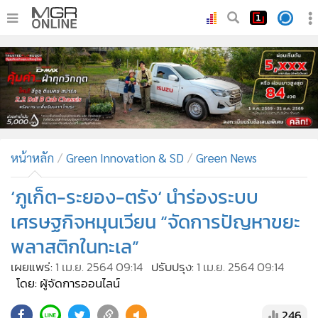
•
หน้าหลัก
•
ทันเหตุการณ์
•
ภาคใต้
•
ภูมิภาค
•
Online Section
หน้าหลัก
Green Innovation & SD
Green News
•
บันเทิง
•
ผู้จัดการรายวัน
‘ภูเก็ต-ระยอง-ตรัง‘ นำร่องระบบ
•
คอลัมนิสต์
เศรษฐกิจหมุนเวียน “จัดการปัญหาขยะ
•
ละคร
พลาสติกในทะเล”
•
CbizReview
เผยแพร่:
1 เม.ย. 2564 09:14
ปรับปรุง:
1 เม.ย. 2564 09:14
•
Cyber BIZ
โดย: ผู้จัดการออนไลน์
•
ผู้จัดกวน
246