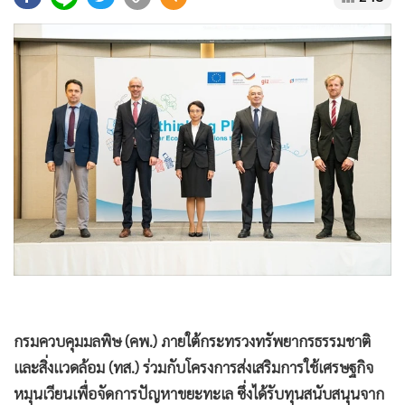
•
Good health & Well-being
•
Green Innovation & SD
•
Management & HR
•
MGR Live
•
Infographic
•
การเมือง
•
ท่องเที่ยว
•
กีฬา
•
ต่างประเทศ
•
Special Scoop
•
เศรษฐกิจ-ธุรกิจ
•
จีน
•
ชุมชน-คุณภาพชีวิต
กรมควบคุมมลพิษ (คพ.) ภายใต้กระทรวงทรัพยากรธรรมชาติ
•
อาชญากรรม
และสิ่งแวดล้อม (ทส.) ร่วมกับโครงการส่งเสริมการใช้เศรษฐกิจ
•
Motoring
หมุนเวียนเพื่อจัดการปัญหาขยะทะเล ซึ่งได้รับทุนสนับสนุนจาก