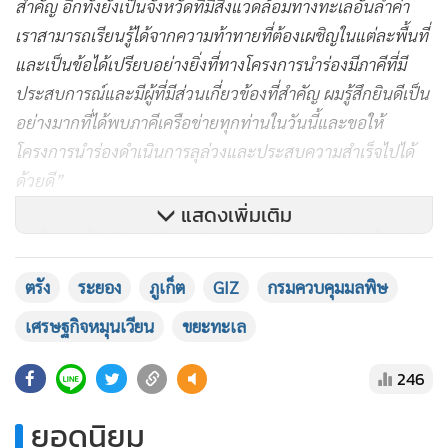
สำคัญ อีกทั้งยังเป็นจังหวัดที่มีสิ่งแวดล้อมทางทะเลอันล้ำค่า
เราสามารถเรียนรู้ได้จากความท้าทายที่ต้องเผชิญในแต่ละพื้นที่
และเป็นข้อได้เปรียบอย่างยิ่งที่ทางโครงการนำร่องมีภาคีที่มี
ประสบการณ์และมีผู้ที่มีส่วนเกี่ยวข้องที่สำคัญ ผมรู้สึกยินดีเป็น
อย่างมากที่ได้พบภาคีเครือข่ายทุกท่านในวันนี้และขอให้
โครงการนำร่องดำเนินการลุล่วงและประสบความสำเร็จไปได้
ด้วยดี”
แสดงเพิ่มเติม
ภายในงาน ไม่เพียงแต่มีการนำเสนอของโครงการนำร่องในแต่ละ
พื้นที่ แต่ยังมีการจัดกิจกรรมกลุ่มที่เปิดโอกาสให้ผู้เข้าร่วมได้แลก
ตรัง
ระยอง
ภูเก็ต
GIZ
กรมควบคุมมลพิษ
เปลี่ยนประสบการณ์และแนวทางดำเนินงานที่จะเกิดขึ้นใน
อนาคต
เศรษฐกิจหมุนเวียน
ขยะทะเล
246
นอกเหนือจากโครงการนำร่องทั้งสามจังหวัดในประเทศไทยแล้ว
โครงการส่งเสริมการใช้เศรษฐกิจหมุนเวียนเพื่อจัดการปัญหาขยะ
ยอดนิยม
ทะเล ซึ่งดำเนินงานโดยองค์กรความร่วมมือระหว่างประเทศของ