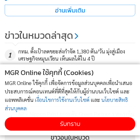
เยอรมัน (GIZ) และ Expertise France (EF) ยังสนับสนุน
อ่านเพิ่มเติม
โครงการนำร่องกว่า 20 โครงการใน 5 ประเทศ ซึ่งครอบคลุมถึง
เรื่องการจัดการขยะพลาสติกที่มีประสิทธิภาพยิ่งขึ้น การบริโภค
ข่าวในหมวดล่าสุด
และการผลิตพลาสติกอย่างยั่งยืน ตลอดจนการลดขยะ ณ แหล่ง
ทิ้งขยะลงสู่ทะเลจากเรือพาณิชย์และเรือประมงในประเทศจีน
กทม. ตั้งเป้าลดขยะส่งกำจัด 1,380 ตัน/วัน มุ่งสู่เมือง
อินโดนิเซีย ฟิลิปปินส์ ไทยและเวียดนาม ประสบการณ์และบท
1
เศรษฐกิจหมุนเวียน เห็นผลได้ใน 4 ปี
เรียนของโครงการนำร่อง จะสามารถเป็นตัวอย่างที่ดีและก่อให้
เกิดการพัฒนาทางด้านนโยบายในอนาคต
MGR Online ใช้คุกกี้ (Cookies)
2
MGR Online ใช้คุกกี้ เพื่อจัดการข้อมูลส่วนบุคคลเพื่อนำเสนอ
โครงการนำร่องทั้ง 3 จังหวัดประกอบด้วย
ประสบการณ์คอนเทนต์ที่ดีที่สุดให้กับผู้อ่านบนเว็บไซต์ และ
รัฐบาล เปิดขึ้นทะเบียนผู้ประกอบการ "โซลาร์รูฟทอป"
3
1) โครงการส่งเสริมรูปแบบเศรษฐกิจหมุนเวียนในระดับท้องถิ่น
หนุน 5 แสนครัวเรือนลดค่าไฟ
แอพพลิเคชั่น
เงื่อนไขการใช้งานเว็บไซต์
และ
นโยบายสิทธิ
เพื่อปรับปรุงรูปแบบและนโยบายด้านการจัดการขยะพลาสติก
ส่วนบุคคล
AP x Nippon Paint ยกระดับ Green Partner รายแรกใน
ในพื้นที่ตำบลเกาะลิบง จังหวัดตรัง ดำเนินงานโดยองค์การ
4
ไทยสู่มาตรฐานโลกด้วย EPD International
รับทราบ
ระหว่างประเทศเพื่อการอนุรักษ์ทรัพยากรธรรมชาติ (IUCN)
เกาะลิบง จังหวัดตรัง มีความสำคัญต่อความหลากหลายทาง
ข่าวอื่นในหมวด