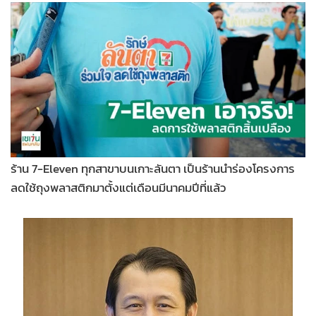
•
Good health & Well-being
•
Green Innovation & SD
•
Management & HR
•
MGR Live
•
Infographic
•
การเมือง
•
ท่องเที่ยว
•
กีฬา
ร้าน 7-Eleven ทุกสาขาบนเกาะลันตา เป็นร้านนำร่องโครงการ
•
ต่างประเทศ
ลดใช้ถุงพลาสติกมาตั้งแต่เดือนมีนาคมปีที่แล้ว
•
Special Scoop
•
เศรษฐกิจ-ธุรกิจ
•
จีน
•
ชุมชน-คุณภาพชีวิต
•
อาชญากรรม
•
Motoring