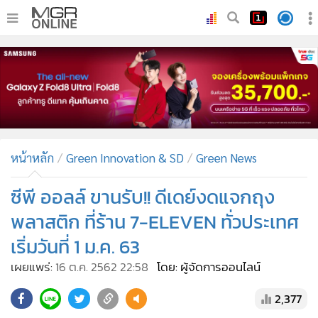
•
หน้าหลัก
•
ทันเหตุการณ์
•
ภาคใต้
•
ภูมิภาค
•
Online Section
หน้าหลัก
Green Innovation & SD
Green News
•
บันเทิง
•
ผู้จัดการรายวัน
ซีพี ออลล์ ขานรับ!! ดีเดย์งดแจกถุง
•
คอลัมนิสต์
พลาสติก ที่ร้าน 7-ELEVEN ทั่วประเทศ
•
ละคร
เริ่มวันที่ 1 ม.ค. 63
•
CbizReview
เผยแพร่:
16 ต.ค. 2562 22:58
โดย: ผู้จัดการออนไลน์
•
Cyber BIZ
•
ผู้จัดกวน
2,377