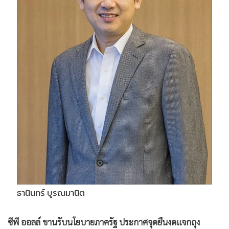
•
เกม
•
วิทยาศาสตร์
•
SMEs
•
หุ้น
•
อินโดจีน
•
กองทุนรวม
•
Celeb Online
•
Factcheck
•
ญี่ปุ่น
•
News1
•
Gotomanager
ธานินทร์ บูรณมานิต
ซีพี ออลล์ ขานรับนโยบายภาครัฐ ประกาศจุดยืนงดแจกถุง