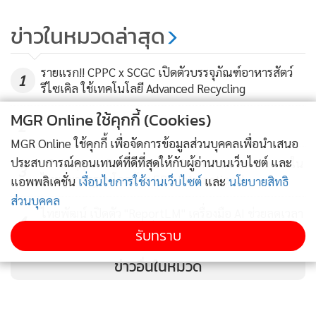
ข่าวในหมวดล่าสุด
รายแรก!! CPPC x SCGC เปิดตัวบรรจุภัณฑ์อาหารสัตว์
1
รีไซเคิล ใช้เทคโนโลยี Advanced Recycling
MGR Online ใช้คุกกี้ (Cookies)
2
MGR Online ใช้คุกกี้ เพื่อจัดการข้อมูลส่วนบุคคลเพื่อนำเสนอ
ประสบการณ์คอนเทนต์ที่ดีที่สุดให้กับผู้อ่านบนเว็บไซต์ และ
AP x Nippon Paint ยกระดับ Green Partner รายแรกใน
3
ไทยสู่มาตรฐานโลกด้วย EPD International
แอพพลิเคชั่น
เงื่อนไขการใช้งานเว็บไซต์
และ
นโยบายสิทธิ
ส่วนบุคคล
ไทยพัฒน์ เปิดตัว "ReportLM" เครื่องมือ AI ช่วยลดเวลา
4
การจัดทำรายงานความยั่งยืนลง 60%
รับทราบ
ข่าวอื่นในหมวด